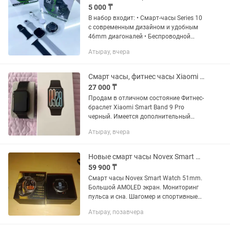
5 000 ₸
В набор входит: • Смарт-часы Series 10
с современным дизайном и удобным
46mm диагоналей • Беспроводной
наушник, который хранится в корпусе
Атырау, вчера
часов для удобной зарядки и ношения.
• Два сменных...
Смарт часы, фитнес часы Xiaomi Smart Band 9 Pro черный
27 000 ₸
Продам в отличном состояние Фитнес-
браслет Xiaomi Smart Band 9 Pro
черный. Имеется дополнительный
ремешок. Аккумулятор- 350 мАч, время
Атырау, вчера
работы до 21 дней. Экран - Amoled,
диагональ- 1.74...
Новые смарт часы Novex Smart Watch 51mm AMOLED
59 900 ₸
Смарт часы Novex Smart Watch 51mm.
Большой AMOLED экран. Мониторинг
пульса и сна. Шагомер и спортивные
режимы. Уведомления со смартфона.
Атырау, позавчера
Влагозащита. Состояние: новые, в
комплекте два ремешка...