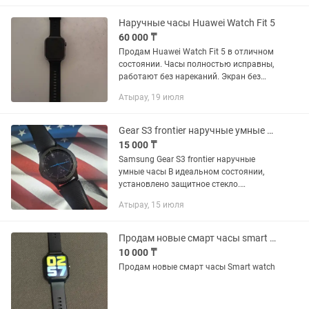
Наручные часы Huawei Watch Fit 5
60 000 ₸
Продам Huawei Watch Fit 5 в отличном
состоянии. Часы полностью исправны,
работают без нареканий. Экран без
трещин, сенсор работает идеально. Все
Атырау, 19 июля
функции работают: измерение пульса,
кислорода в крови,...
Gear S3 frontier наручные умные часы Samsung
15 000 ₸
Samsung Gear S3 frontier наручные
умные часы В идеальном состоянии,
установлено защитное стекло.
+коробка +зарядка +запасной
Атырау, 15 июля
ремешок удлинненный Не звонит
только пишите
Продам новые смарт часы smart watch
10 000 ₸
Продам новые смарт часы Smart watch