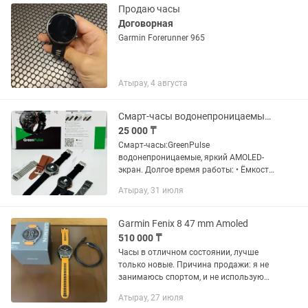
Продаю часы
Договорная
Garmin Forerunner 965
Атырау, 4 августа
Смарт-часы водонепроницаемые, яркий AMOLED-экран.
25 000 ₸
Смарт-часы:GreenPulse
водонепроницаемые, яркий AMOLED-
экран. Долгое время работы: • Ёмкость
батареи — 750 мА·ч • До 30 дней в
Атырау, 31 июля
режиме ожидания • До 15 дней при
активном использовании •
Магнитная...
Garmin Fenix 8 47 mm Amoled
510 000 ₸
Часы в отличном состоянии, лучше
только новые. Причина продажи: я не
занимаюсь спортом, и не использую
полный функционал (сон, тренировки),
Атырау, 27 июля
перешел на Apple Watch.