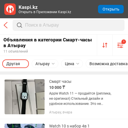
Kaspi.kz
Открыть
Открыть в Приложении Kaspi.kz
Объявления в категории Смарт-часы
1
в Атырау
11 объявлений
Другая
Атырау
Цена
Возможна доставка
Смарт часы
10 000 ₸
Apple Watch 11 — продаётся (реплика,
не оригинал) Стильный дизайн и
удобное использование. Это не
оригинальные Apple Watch, а реплика.
Атырау, вчера
Внешний вид в стиле Apple Watch
Подходит для повседневного...
Watch 10 s набор 4в 1