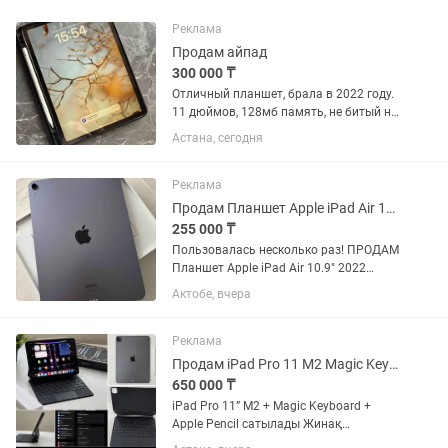
Реклама
Продам айпад
300 000 ₸
Отличный планшет, брала в 2022 году.
11 дюймов, 128мб память, не битый не
крашеный. Со стилусом 2 поколения.
Астана, сегодня
Наконечник не стерт. На экране
наклеена пленочка защитная.
Использовала для рисования и...
Реклама
Продам Планшет Apple iPad Air 10.9 2022 256Gb Purple
255 000 ₸
Пользовалась несколько раз! ПРОДАМ
Планшет Apple iPad Air 10.9" 2022
256Gb Purple, 100% состояние батареи,
Актобе, вчера
коробка, документы, новое зарядное
устройство, пленка на лицевой части
Реклама
Продам iPad Pro 11 M2 Magic Keyboard Apple Pen
650 000 ₸
iPad Pro 11” M2 + Magic Keyboard +
Apple Pencil сатылады Жинақ
құрамына кіреді: ✅ iPad Pro 11” (4-