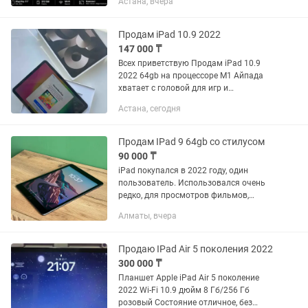
Астана, вчера
буын, 2022 жыл) ✅ Apple M2
процессоры ✅ 512 ГБ жады ✅ Wi-Fi
нұсқасы ✅ Apple Pencil (2-буын) ✅...
Продам iPad 10.9 2022
147 000 ₸
Всех приветствую Продам iPad 10.9
2022 64gb на процессоре M1 Айпада
хватает с головой для игр и
повседневных задач,в комплекте
Астана, сегодня
зарядное устройство коробка и новый
прозрачный чехол Имеется обмен.
Продам IPad 9 64gb со стилусом
90 000 ₸
iPad покупался в 2022 году, один
пользователь. Использовался очень
редко, для просмотров фильмов,
чтения книг. Очень удобный, есть
Алматы, вчера
стилус в комплекте и чехол. (Коробка
тоже имеется) Нет царапин...
Продаю IPad Air 5 поколения 2022
300 000 ₸
Планшет Apple iPad Air 5 поколение
2022 Wi-Fi 10.9 дюйм 8 Гб/256 Гб
розовый Состояние отличное, без