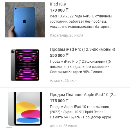
iPad10.9
170 000 ₸
ipad 10.9 2022 года 64гб. В отличном
состоянии, работает без проблем.
Аккуратно использовался, батарея
держит хорошо. Цвет: синий Тип сети:
Караганда, 26 июля
wi-fi - Без царапин, потертостей и
вмятин. - Оригинальное...
Продам iPad Pro (12.9-дюймовый)
550 000 ₸
Продам iPad Pro (12,9-дюймовый) (6
поколения) в идеальном состоянии
Состояние батареи 95% Емкость
памяти 256 ГБ Apple Pencil входит в
Алматы, 26 июля
стоимость 2022 год Мощный
профессиональный планшет с 12,9...
Продам Планшет Apple iPad 10 (2022) Wi-Fi 64 ГБ, Серебристый
175 000 ₸
Продам Apple iPad 10-го поколения
(2022) • Экран 10.9” Liquid Retina •
Память 64 ГБ/4гб • Процессор Apple
A14 Bionic • Цвет Silver (серебристый) •
Астана, 25 июля
USB-C, Touch ID Отлично подойдет для