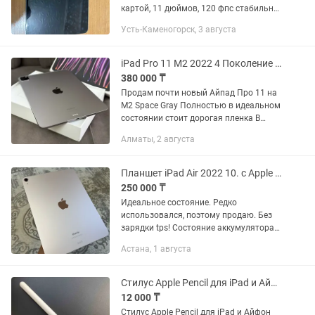
картой, 11 дюймов, 120 фпс стабильно.
игры летают на нём, чехол и зарядка
Усть-Каменогорск, 3 августа
оригинал в комплекте. +защитная
плёнка. Переходник для...
iPad Pro 11 M2 2022 4 Поколение Wi-Fi 128GB MNXD3 A2759 Эпл
380 000 ₸
Продам почти новый Айпад Про 11 на
М2 Space Gray Полностью в идеальном
состоянии стоит дорогая пленка В
комплекте коробка зарядка все бумаги
Алматы, 2 августа
и чехол Покупал в конце 2024 года в
каспи магазине новым...
Планшет iPad Air 2022 10. с Apple pencil
250 000 ₸
Идеальное состояние. Редко
использовался, поэтому продаю. Без
зарядки tps! Состояние аккумулятора
100% 8/256 кб Розовый цвет + стилус
Астана, 1 августа
Apple Pencil в подарок Все оригинал
Стилус Apple Pencil для iPad и Айфон
12 000 ₸
Стилус Apple Pencil для iPad и Айфон