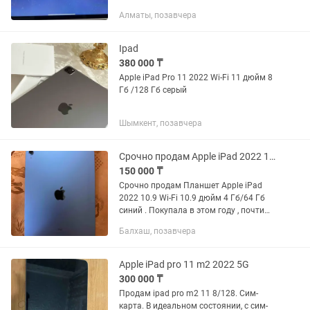
царапин. Аккумулятор держит 100%. В
Алматы, позавчера
ремонте не был, любые проверки, все
работает на 100%. Полный...
Ipad
380 000 ₸
Apple iPad Pro 11 2022 Wi-Fi 11 дюйм 8
Гб /128 Гб серый
Шымкент, позавчера
Срочно продам Apple iPad 2022 10.9 Wi-Fi 10.9 дюйм 4 Гб/64 Гб синий
150 000 ₸
Срочно продам Планшет Apple iPad
2022 10.9 Wi-Fi 10.9 дюйм 4 Гб/64 Гб
синий . Покупала в этом году , почти
новый, пользовалась редко. Планшет
Балхаш, позавчера
всегда в чехле и защитном стекле Или
обмен на iPhone (...
Apple iPad pro 11 m2 2022 5G
300 000 ₸
Продам ipad pro m2 11 8/128. Сим-
карта. В идеальном состоянии, с сим-