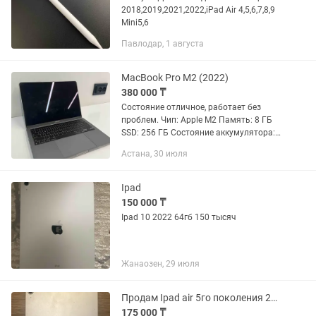
2018,2019,2021,2022,iPad Air 4,5,6,7,8,9
Mini5,6
Павлодар, 1 августа
MacBook Pro M2 (2022)
380 000 ₸
Состояние отличное, работает без
проблем. Чип: Apple M2 Память: 8 ГБ
SSD: 256 ГБ Состояние аккумулятора:
99% Циклов перезарядки: 55 Комплект:
Астана, 30 июля
коробка и зарядка Возможен обмен на
iPad с доплатой.
Ipad
150 000 ₸
Ipad 10 2022 64гб 150 тысяч
Жанаозен, 29 июля
Продам Ipad air 5го поколения 256GB
175 000 ₸