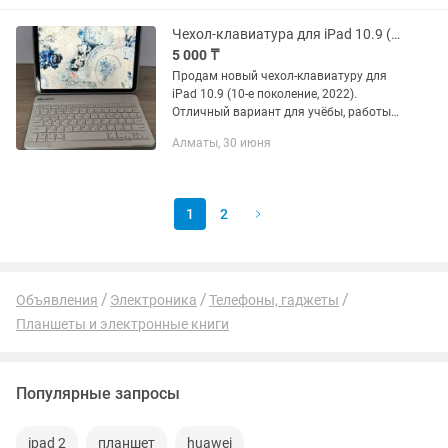
учебы,...
Чехол-клавиатура для iPad 10.9 (10 поколение, 2022).
5 000 ₸
Продам новый чехол-клавиатуру для
iPad 10.9 (10-е поколение, 2022).
Отличный вариант для учёбы, работы
и набора текста. ✔️ Состояние — новое,
Алматы, 30 июня
без использования. ✔️ Магнитная
съёмная...
1
2
Объявления
Электроника
Телефоны, гаджеты
Планшеты и электронные книги
Популярные запросы
ipad 2
планшет
huawei