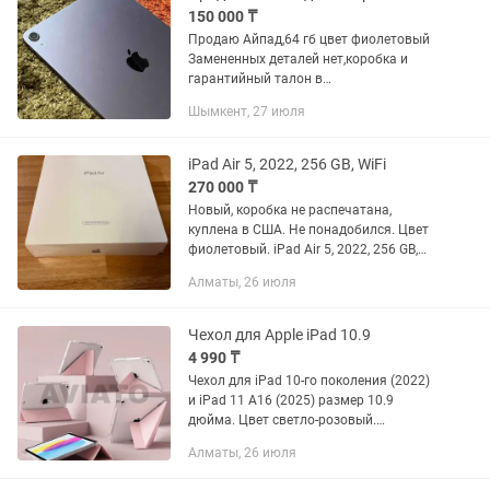
150 000 ₸
Продаю Айпад,64 гб цвет фиолетовый
Замененных деталей нет,коробка и
гарантийный талон в
комплекте.Состояние аккумулятора
Шымкент, 27 июля
больше 7 часов.Причина
продажи:срочно нужны деньги.Также
имеется торг для...
iPad Air 5, 2022, 256 GB, WiFi
270 000 ₸
Новый, коробка не распечатана,
куплена в США. Не понадобился. Цвет
фиолетовый. iPad Air 5, 2022, 256 GB,
WiFi
Алматы, 26 июля
Чехол для Apple iPad 10.9
4 990 ₸
Чехол для iPad 10-го поколения (2022)
и iPad 11 A16 (2025) размер 10.9
дюйма. Цвет светло-розовый.
Складная крышка, защитная задняя
Алматы, 26 июля
панель, есть отделение/держатель для
стилуса. Новый.