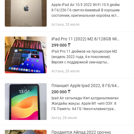
Apple iPad Air 10.9 2022 Wi-Fi 10.9 дюйм
8 Гб/256 Гб светло-бежевый В хорошем
состоянии, оригинальная коробка есть
Без трещин и каких либо повреждений,
Астана, 28 июля
в ремонте не был Торг уместен
iPad Pro 11 (2022) M2 8/128GB Wi-Fi Cellular (4 поколение)
299 000 ₸
iPad Pro 11 дюймов на процессоре M2
(модель 2022 года, 4-е поколение).
Версия с поддержкой сим-карты
(Cellular). Состояние идеальное, без
Астана, 28 июля
единой царапины — как новый. Не
ремонтировался не вскрывался....
Планшет Apple Ipad 2022, 8 Гб/64 Гб серый
200 000 ₸
Ipad Air сатылады Көп қолданылмаған.
Жағдайы жақсы. Apple M1 чипі ОЗУ: 8
ГБ Память: 64 ГБ Чехол-клавиатура
мен стилус подарка. жазсаңыз болады:
Актау, 28 июля
Продается Айпад 2022 срочно