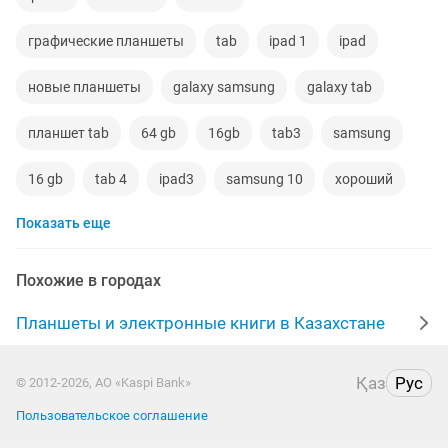
графические планшеты
tab
ipad 1
ipad
новые планшеты
galaxy samsung
galaxy tab
планшет tab
64 gb
16gb
tab3
samsung
16 gb
tab 4
ipad3
samsung 10
хороший
Показать еще
планшет бу
планшет чехол
графический
детский планшет
планшет galaxy
экран
Похожие в городах
планшет tab3
чехлы
galaxy
pro
Планшеты и электронные книги в Казахстане
чехол для
плоншет
оперативная
Қаз
Рус
© 2012-2026, АО «Kaspi Bank»
планшет для
планшет запчасти
планшет tab4
Пользовательское соглашение