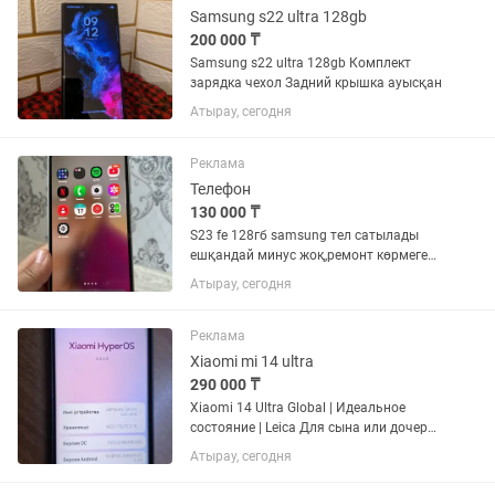
Samsung s22 ultra 128gb
200 000 ₸
Samsung s22 ultra 128gb Комплект
зарядка чехол Задний крышка ауысқан
Атырау, сегодня
Реклама
Телефон
130 000 ₸
S23 fe 128гб samsung тел сатылады
ешқандай минус жоқ,ремонт көрмеген
телефон кутіммен ұсталған накты
Атырау, сегодня
корсетилген бага
Реклама
Xiaomi mi 14 ultra
290 000 ₸
Xiaomi 14 Ultra Global | Идеальное
состояние | Leica Для сына или дочери
виде дорого подарка очень хорошо
Атырау, сегодня
подходить состояние всего телефона
==Идеальное== в коробке есть все