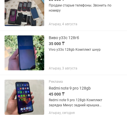
Продам старые телефоны. Звонить по
номеру
Атырау, 4 августа
Виво у33с 128гб
35 000 ₸
Vivo y33s 128gb Комплект шнур
Атырау, 3 августа
Реклама
Redmi note 9 pro 128gb
45 000 ₸
Redmi note 9 pro 128gb Комплект
зарядка Минус задний крышка
трещина
Атырау, сегодня