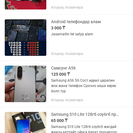
Атырау, позавчера
Android телефондар алам
3 000 ₸
Jasamaitin tel satyp alam
Атырау, позавчера
Самсунг А56
125 000 ₸
Samsung A56 5G Сост идеал царапин
жок жана телефон Срочно акша керек
болп тур
Атырау, позавчера
Samsung S10 Lite 128гб озу6гб процессор игравой snapdragon 865 ойнга жаксы
65 000 ₸
Samsung S10 Lite 128гб озу6гб жагдай
жаксы катпайт ойнга барат процессор