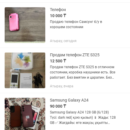
Телефон
10 000 ₸
Продаю телефон Самсунг б/у в
хорошем состоянии
Атырау, сегодня
Продам телефон ZTE S325
12 500 ₸
Продам телефон ZTE S325 в отличном
состоянии, коробка наушники есть. Все
работает. Без вмятин и царапин. Без
зарядки. Любая samsung-овская
Атырау, вчера
зарядка подойдет. Обмен не
предлагать. Подходит сим карта...
Samsung Galaxy A24
90 000 ₸
Samsung Galaxy A24 128 GB (6/128)
Түсі: dark red( қою қызыл) 📱 Жады: 128
GB ✅ Жағдайы: өте жақсы, ұқыпты
қолданылған 🔋 Барлық функциясы