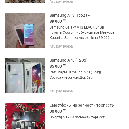
Атырау, вчера
жұмыс істейді 📦 Қорабы, стеклосы,
чехолы бар. Зардяка жоқ,...
Samsung A13 Продам
39 000 ₸
Samsung Galaxy A13 BLACK 64GB
память Состояние Жақсы Без Минусов
Коробка Зарядка чехол Цена 39.000
теңге Адрес нурсая Хабарласамыз
Атырау, вчера
Samsung A70 (128g)
35 000 ₸
Сатылады Samsung A70 (128g)
Состояние жаксы Док бар
Атырау, вчера
Смартфоны на запчасти торг есть
30 000 ₸
Смартфоны на запчасти торг есть