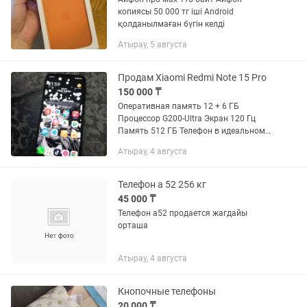
копиясы 50 000 тг іші Android
қолданылмаған бүгін келді
Атырау, 5 августа
Продам Xiaomi Redmi Note 15 Pro
150 000 ₸
Оперативная память 12 + 6 ГБ
Процессор G200-Ultra Экран 120 Гц
Память 512 ГБ Телефон в идеальном
состоянии в защитной пленке, с чехлом
Атырау, 4 августа
и оригинальной зарядкой Был
приобретен в феврале и почти не...
Телефон а 52 256 кг
45 000 ₸
Телефон а52 продается жагдайы
орташа
Атырау, 4 августа
Кнопочные телефоны
20 000 ₸