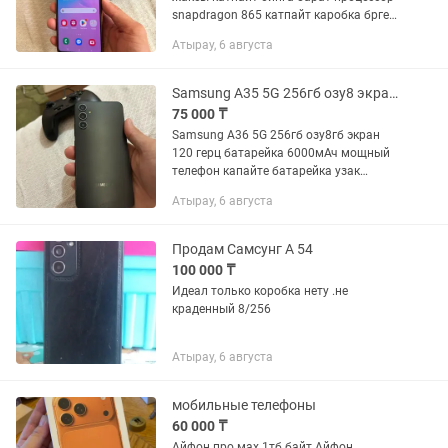
snapdragon 865 катпайт каробка брге
бар адрес авангард канечка жакта
Атырау, 6 августа
Samsung A35 5G 256гб озу8 экран 120 герц мощный телефон батарейка 6000 мАя
75 000 ₸
Samsung A36 5G 256гб озу8гб экран
120 герц батарейка 6000мАч мощный
телефон капайте батарейка узак
устать камералары звугы таза адрес
Атырау, 6 августа
авангарж жакта зарядка бар оригнал
Продам Самсунг А 54
100 000 ₸
Идеал только коробка нету .не
краденный 8/256
Атырау, 6 августа
мобильные телефоны
60 000 ₸
Айфон про мах 1тб байт Айфон