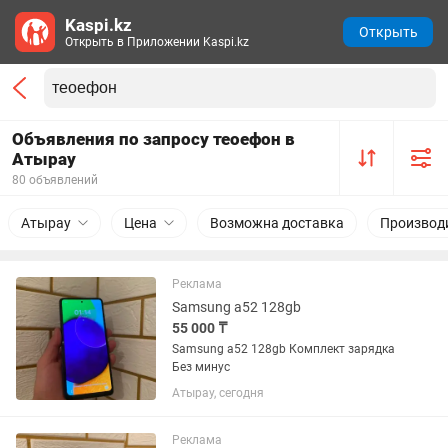
Kaspi.kz
Открыть
Открыть в Приложении Kaspi.kz
Объявления по запросу теоефон в
Атырау
80 объявлений
Атырау
Цена
Возможна доставка
Производ
Реклама
Samsung a52 128gb
55 000 ₸
Samsung a52 128gb Комплект зарядка
Без минус
Атырау, сегодня
Реклама