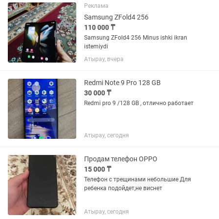
бумажки и пленки от...
Реклама
Samsung ZFold4 256
110 000 ₸
Samsung ZFold4 256 Minus ishki ikran
istemiydi
Атырау, вчера
Redmi Note 9 Pro 128 GB
30 000 ₸
Redmi pro 9 /128 GB , отлично работает
Атырау, сегодня
Продам телефон OPPO
15 000 ₸
Телефон с трещинами небольшие Для
ребенка подойдет,не виснет
Атырау, сегодня