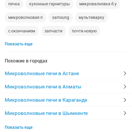
печка
кухонные гарнитуры
микровалновка б у
микроволновая п
samsung
мультиварку
с окончанием
запчасти
почти новую
Показать еще
бу техника
samsung 7
договорная
эки
мот
скупаем
даром
тенге 5000
ремонт
Похожие в городах
сатылады
купим
пароварка
купе
дома
Микроволновые печи в Астане
печи для пиццы
мультиварка
Микроволновые печи в Алматы
духовка электрическая
com
термомикс
Микроволновые печи в Караганде
часы
отдадим даром
Микроволновые печи в Шымкенте
Микроволновые печи в Усть-Каменогорске
Показать еще