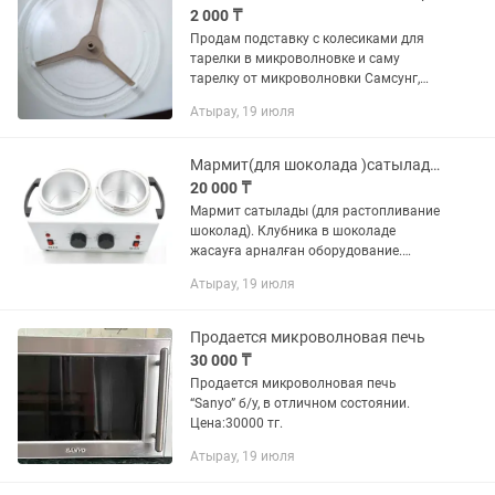
2 000 ₸
Продам подставку с колесиками для
тарелки в микроволновке и саму
тарелку от микроволновки Самсунг,
район жилгородок конечная
Атырау, 19 июля
остановка, есть .
Мармит(для шоколада )сатылады. Срочно
20 000 ₸
Мармит сатылады (для растопливание
шоколад). Клубника в шоколаде
жасауға арналған оборудование.
Жағдайы жап жаңа. В упаковка. 2шт
Атырау, 19 июля
бар
Продается микроволновая печь
30 000 ₸
Продается микроволновая печь
“Sanyo” б/у, в отличном состоянии.
Цена:30000 тг.
Атырау, 19 июля