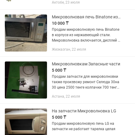
Актобе, 23 июля
Микроволновая печь Binatone из нержавеющей стали под ремонт
10 000 ₸
Продам микроволновую печь Binatone
в корпусе из нержавеющей стали.
Микроволновка включается, дисплей и
кнопки работают, стеклянная тарелка
Жезказган, 22 июля
и крутилка в комплекте. Важно: при
работе внутри...
Микроволновкам Запасные части
5 000 ₸
Продам запчасти для микроволновки
также произвожу ремонт Селюда 30на
30 цена 2500 тенге колпачки 700 тенге
тарелки от 5 тысяч подложки под
Астана, 22 июля
тарелки от 2 тысяч магнитроны от ,,10
тысяч предохранители...
На запчасти Микроволновка LG
5 000 ₸
Продам микроволновую печь LG на
запчасти не работает тарелка целая