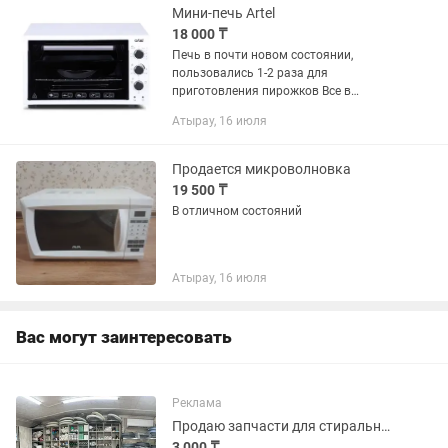
Мини-печь Artel
18 000 ₸
Печь в почти новом состоянии,
пользовались 1-2 раза для
приготовления пирожков Все в
комплектаций, от внутренности до
Атырау, 16 июля
коробки Все работает, все включается,
имеются ножки ПИСАТЬ ИЛИ ЗВОНИТЬ
ПО НОМЕРУ...
Продается микроволновка
19 500 ₸
В отличном состояний
Атырау, 16 июля
Вас могут заинтересовать
Реклама
Продаю запчасти для стиральных машин автомат.
3 000 ₸