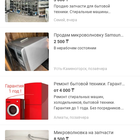
Продаю запчасти для бытовой
техники. Стиральные машины
автомат. Холодильники Электроплиты
Семей, вчера
Электродуховоки Производственные
электроплиты, электродуховоки
Варочные панели Пылесосы
Продам микроволновку Samsung, не рабочая ( на запчасти )
Микроволновки...
2 500 ₸
В нерабочем состоянии
Усть-Каменогорск, позавчера
Ремонт бытовой техники. Гарантия 1 год.
от 4 000 ₸
Ремонт стиральных машин,
холодильников, бытовой техники.
Гарантия до 1 года. Без посредников.
Выезд по городу. Опыт более 20 лет.
Алматы, позавчера
Качественно. ИП "ТВ-Сервис"
Александр. KASPI QR, RED,...
Микроволновка на запчасти
8 500 ₸