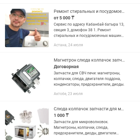
Ремонт стиральных и посудомоечных машин, сушилки и другая техника.
от 5 000 ₸
Сервис по адресу Кабанбай батыра 13,
секция 3, домофон 38 1. Ремонт
стиральных и посудомоечных машин
Диагностика от 5000 тен. 2. Ремонт
Астана, 24 июля
мелкой бытовой техники, пылесосы,
увлажнители,...
Магнетрон слюда колпачок запчасти Микроволновки СВЧ
Договорная
Запчасти для СВЧ печи: магнетроны,
колпачки, слюда, двигателя поддона,
конденсаторы, предохранители, диоды.
Актобе, 23 июля
Слюда колпачок запчасти для микроволновой микроволновки микроволновок свч
1 000 ₸
Запчасти для микроволновок.
Магнетроны, колпачки, слюда,
предохранители, диоды, двигатели
вращения, термостаты.