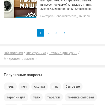
Байтерек Ремонт Стиральных машин,
пылесос, посудомойка, электро плиты,
духовки, микроволновки. Качественно
с гарантией на запчасти.
Байтерек (Новоалексеевка), 16 июля
1
2
3
Объявления
Электроника
Техника для кухни
Микроволновые печи
Популярные запросы
печь
печ
скупка
пар
бытовые
тарелки для
тело
тарелки
техника бытовая