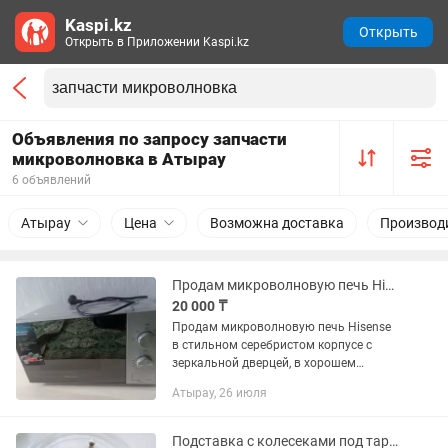
Kaspi.kz
Открыть
Открыть в Приложении Kaspi.kz
Объявления по запросу запчасти
микроволновка в Атырау
6 объявлений
Атырау
Цена
Возможна доставка
Производ
Продам микроволновую печь Hisense
20 000 ₸
Продам микроволновую печь Hisense
в стильном серебристом корпусе с
зеркальной дверцей, в хорошем
состоянии . Полностью исправна,
Атырау, 26 июля
работает без нареканий. Удобное
механическое управление, несколько...
Подставка с колесеками под тарелку в микроволновке