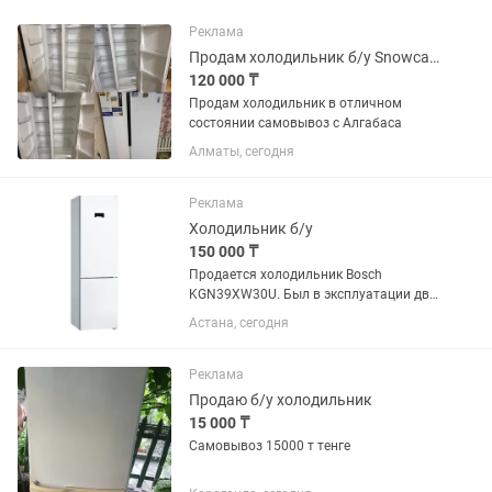
Реклама
Продам холодильник б/у Snowcap sbs nf 570w
120 000 ₸
Продам холодильник в отличном
состоянии самовывоз с Алгабаса
Алматы, сегодня
Реклама
Холодильник б/у
150 000 ₸
Продается холодильник Bosch
KGN39XW30U. Был в эксплуатации два
года. Состояние отличное, есть запах.
Астана, сегодня
Остался выключенным с мясом
внутри. Помыть профессиональным
клинингом. Новый стоит 525...
Реклама
Продаю б/у холодильник
15 000 ₸
Самовывоз 15000 т тенге