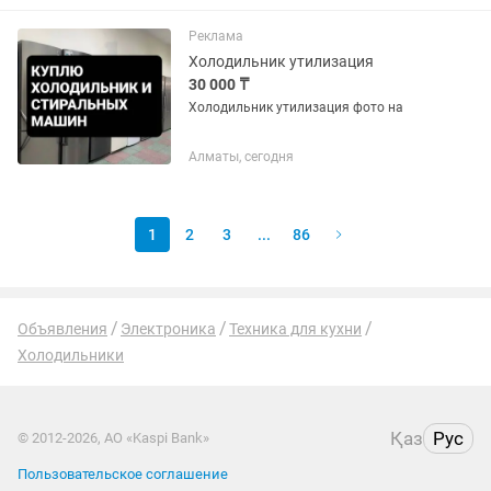
_18
Реклама
Холодильник утилизация
30 000 ₸
Холодильник утилизация фото на
Алматы, сегодня
1
2
3
...
86
Объявления
Электроника
Техника для кухни
Холодильники
Қаз
Рус
© 2012-2026, АО «Kaspi Bank»
Пользовательское соглашение