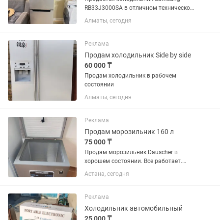
RB33J3000SA в отличном техническом
и внешнем состоянии. • Полностью
Алматы, сегодня
исправен, работает тихо. •
Инверторный компрессор Digital
Inverter. • Система No Frost — не
Реклама
требует...
Продам холодильник Side by side
60 000 ₸
Продам холодильник в рабочем
состоянии
Алматы, сегодня
Реклама
Продам морозильник 160 л
75 000 ₸
Продам морозильник Dauscher в
хорошем состоянии. Все работает.
Продаю в связи переездом.
Астана, сегодня
Реклама
Холодильник автомобильный
25 000 ₸