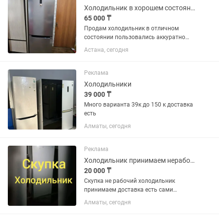
Холодильник в хорошем состоянии
65 000 ₸
Продам холодильник в отличном
состоянии пользовались аккуратно
полностью в рабочем состоянии
Астана, сегодня
работает очень тихо, No Frost не нужно
размораживать, все полочки на месте,
вся комплектация на месте...
Реклама
Холодильники
39 000 ₸
Много варианта 39к до 150 к доставка
есть
Алматы, сегодня
Реклама
Холодильник принимаем нерабочие
20 000 ₸
Скупка не рабочий холодильник
принимаем доставка есть сами
забирём
Алматы, сегодня