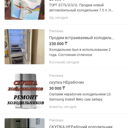
ТОРГ ЕСТЬ🚀🚀🚀. Продам новый
автомобильный холодильник 7.5 л. Не
использовался ни разу, полностью
Шу, сегодня
новый. Оснащён функциями
охлаждения. Отлично подойдёт для
поездок, отдыха, рыбалки, кемпинга и...
Реклама
Продам встраиваемый холодильник
230 000 ₸
Холодильник был в использовании 2
года. Состояние отличное
Костанай, сегодня
Реклама
скупка НЕрабочих
30 000 ₸
Скупаем нерабочие холодильники LG
Samsung Indesit Beko сам заберу
Алматы, сегодня
Реклама
СКУПКА НЕРабочий холодильник