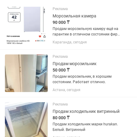
Реклама
Морозильная камера
90 000 ₸
Продам морозильную камеру ещё на
гарантии в отличном состоянии фирма
LEADBROS.Продаю с связи переездом.
Караганда, сегодня
Камера на 180литров очень
вместительная и удобная высота
136см ,шесть вместительных ящиков.
Реклама
Продам морозильник
50 000 ₸
Продам морозильник, в хорошем
состоянии. Работает отлично.
Астана, сегодня
Реклама
Продам холодильник витринный
80 000 ₸
Продам холодильник марки hurakan.
Белый. Витринный