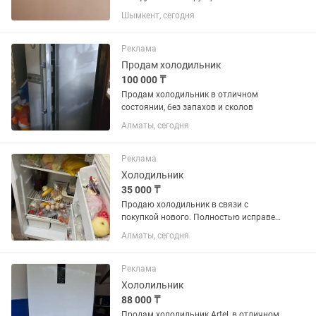
Шымкент, сегодня
Реклама
Продам холодильник
100 000 ₸
Продам холодильник в отличном
состоянии, без запахов и сколов
Алматы, сегодня
Реклама
Холодильник
35 000 ₸
Продаю холодильник в связи с
покупкой нового. Полностью исправен,
работает отлично. Хорошо охлаждает,
Алматы, сегодня
морозильная камера морозит без
проблем. Состояние хорошее, торг есть
Самовывоз. По всем...
Реклама
Хололильник
88 000 ₸
Продам холодильник Artel, в отличном