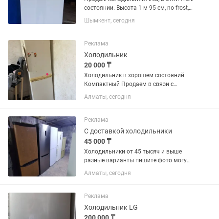
состоянии. Высота 1 м 95 см, no frost,
состояние нового холодильника.
Шымкент, сегодня
Практически не пользовались.
Холодильник полностью обслужен,
установлен новый компрессор....
Реклама
Холодильник
20 000 ₸
Холодильник в хорошем состояний
Компактный Продаем в связи с
переездом
Алматы, сегодня
Реклама
С доставкой холодильники
45 000 ₸
Холодильники от 45 тысяч и выше
разные варианты пишите фото могу
отправить
Алматы, сегодня
Реклама
Холодильник LG
200 000 ₸