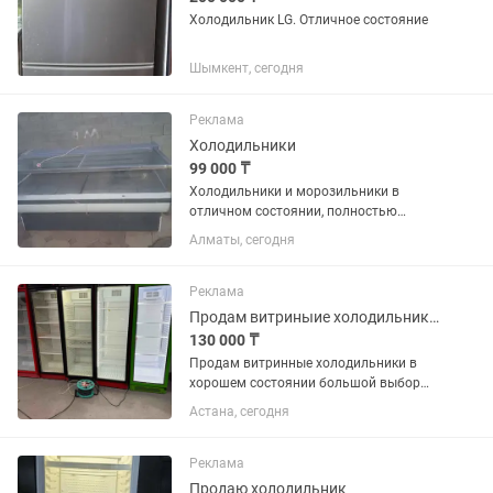
Холодильник LG. Отличное состояние
Шымкент, сегодня
Реклама
Холодильники
99 000 ₸
Холодильники и морозильники в
отличном состоянии, полностью
рабочие, все чистые ухожэные как на
Алматы, сегодня
фото, на каждый холодильник дам
один месяц гарантию, цэны разные,
помогу с доставкой, кому интересно...
Реклама
Продам витриныие холодильник в хорошем состоянии
130 000 ₸
Продам витринные холодильники в
хорошем состоянии большой выбор
тауелсыздык 26
Астана, сегодня
Реклама
Продаю холодильник