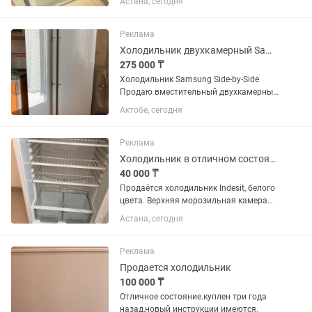
Астана, сегодня
Реклама
Холодильник двухкамерный Samsung
275 000 ₸
Холодильник Samsung Side-by-Side
Продаю вместительный двухкамерный
холодильник Samsung. Основные
Актобе, сегодня
характеристики: •Тип: Side-by-Side
(холодильная и морозильная камеры
отдельно). •Размеры: 180х90х70...
Реклама
Холодильник в отличном состоянии
40 000 ₸
Продаётся холодильник Indesit, белого
цвета. Верхняя морозильная камера
Просторное холодильное отделение, 2
Астана, сегодня
вместительных ящика для овощей и
фруктов, чистый, аккуратный, в
отличном состоянии
Реклама
Продается холодильник
100 000 ₸
Отличное состояние.куплен три года
назад,новый инструкции имеются.