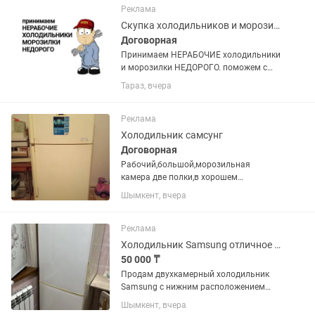
упустите такие вкусные цены !
Реклама
Скупка холодильников и морозилок
Договорная
Принимаем НЕРАБОЧИЕ холодильники
и морозилки НЕДОРОГО. поможем с
утилизацией и выноса с этажей старой
Тараз, вчера
техники.
Реклама
Холодильник самсунг
Договорная
Рабочий,большой,морозильная
камера две полки,в хорошем
состоянии
Шымкент, вчера
Реклама
Холодильник Samsung отличное состояние
50 000 ₸
Продам двухкамерный холодильник
Samsung с нижним расположением
морозильной камеры. Холодильник
Шымкент, вчера
полностью исправен, в отличном