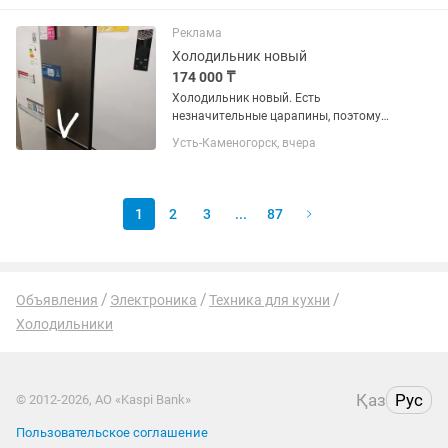
техническом и хорошем внешнем
состоянии. Работает стабильно,
Реклама
хорошо...
Холодильник новый
174 000 ₸
Холодильник новый. Есть
незначительные царапины, поэтому
продаётся гораздо дешевле.
Усть-Каменогорск, вчера
1
2
3
...
87
Объявления
Электроника
Техника для кухни
Холодильники
Қаз
Рус
© 2012-2026, АО «Kaspi Bank»
Пользовательское соглашение