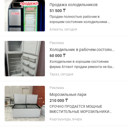
Продажа холодильников
51 500 ₸
Продам полностью рабочие в
хорошем состоянии холодильники.
Холодильники очень хорошо морозит
Алматы, сегодня
и охлаждает. Цены на холодильники
указаны на них.За полной
информацией пишите или звоните в .
Реклама
Холодильник в рабочем состоянии
60 000 ₸
Холодильник в хорошем состоянии
фирма Атлант продам ремонта не был
всё работает торг на месте
Тараз, сегодня
Реклама
Морозильные лари
210 000 ₸
СРОЧНО ПРОДАЕТСЯ МОЩНЫЕ
ВМЕСТИТЕЛЬНЫЕ МОРОЗИЛЬНИКИ
ОБЪЕМ 600 л, покупали по 320.000 тг
Кыргауылды, вчера
продаем срочно по 210.000 тг,
практические новые (2 шт таких) не