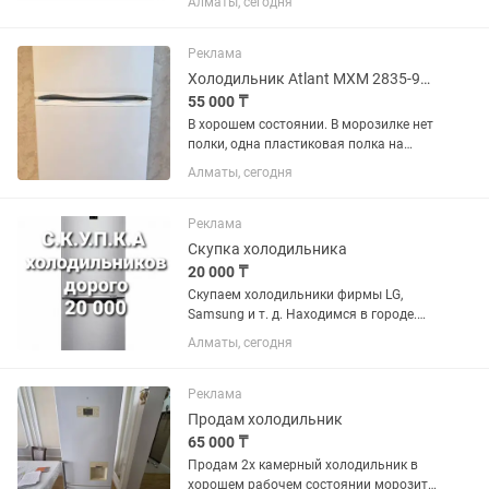
Алматы, сегодня
85см ширина 150 см глубина 70 см
Реклама
Холодильник Atlant МХМ 2835-90 белый
55 000 ₸
В хорошем состоянии. В морозилке нет
полки, одна пластиковая полка на
дверце сломана. В эксплуатации 2
Алматы, сегодня
года. Технические
характеристикиГабариты (ВхШхГ): 163
х 60 х 64.5 см.Общий объем: 280
Реклама
литров...
Скупка холодильника
20 000 ₸
Скупаем холодильники фирмы LG,
Samsung и т. д. Находимся в городе.
Сами приедем и сами заберем.
Алматы, сегодня
Реклама
Продам холодильник
65 000 ₸
Продам 2х камерный холодильник в
хорошем рабочем состоянии морозит