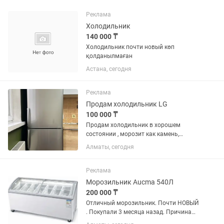
Реклама
Холодильник
140 000 ₸
Холодильник почти новый көп
қолданылмаған
Астана, сегодня
Реклама
Продам холодильник LG
100 000 ₸
Продам холодильник в хорошем
состоянии , морозит как камень,
продукты не портятся, вместительный.
Алматы, сегодня
Только самовывоз
Реклама
Морозильник Aucma 540Л
200 000 ₸
Отличный морозильник. Почти НОВЫЙ
. Покупали 3 месяца назад. Причина
продажи закрытия магазина. Восток