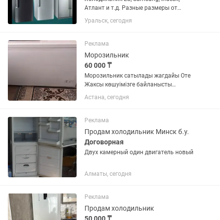
Атлант и т.д. Разные размеры от
маленького данного до большого двух
Уральск, сегодня
метрового. Всё холодильники
проверены, почищены с паром и
обслужены. Резинки целые, дверцы
Реклама
хорошо...
Морозильник
60 000 ₸
Морозильник сатылады жагдайы Оте
Жаксы көшуімізге байланысты
размери улкен болгандыктан сатуга
Астана, сегодня
койып отырмын. Озимиз пайдаланып
журген морозильник. Модель Бирюса
285 КХ
Реклама
Продам холодильник Минск б.у.
Договорная
Двух камерный один двигатель новый
Алматы, сегодня
Реклама
Продам холодильник
50 000 ₸