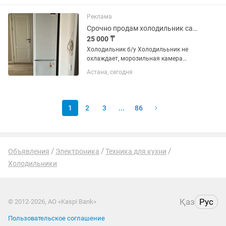
Реклама
Срочно продам холодильник самовывозом
25 000 ₸
Холодильник б/у Холодилььник не
охлаждает, морозильная камера
работает
Астана, сегодня
1
2
3
...
86
Объявления
Электроника
Техника для кухни
Холодильники
Қаз
Рус
© 2012-2026, АО «Kaspi Bank»
Пользовательское соглашение