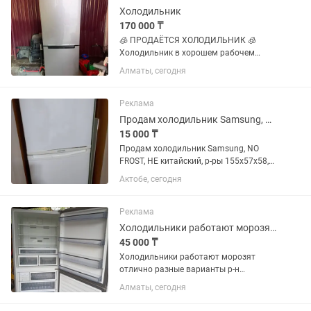
Холодильник
170 000 ₸
🧊 ПРОДАЁТСЯ ХОЛОДИЛЬНИК 🧊
Холодильник в хорошем рабочем
состоянии 🤍 Красивый серебристый
Алматы, сегодня
цвет, отлично впишётся в
современную кухню. ✅ Работает
исправно ✅ Хорошо морозит ✅ Все
Реклама
функции работают как...
Продам холодильник Samsung, NO FROST, требуется ремонт
15 000 ₸
Продам холодильник Samsung, NO
FROST, НЕ китайский, р-ры 155х57х58,
морозилка исправна, холодильник
Актобе, сегодня
работает нестабильно, требуется
ремонт, уступлю, самовывоз.
Реклама
Холодильники работают морозят отлично р-н калкаман
45 000 ₸
Холодильники работают морозят
отлично разные варианты р-н
калкаман от 45тыс и выше
Алматы, сегодня