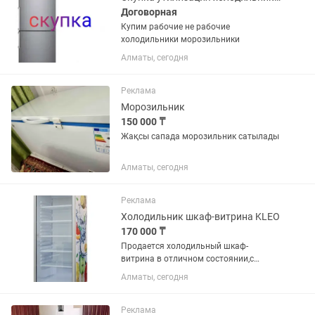
Договорная
Купим рабочие не рабочие
холодильники морозильники
Алматы, сегодня
Реклама
Морозильник
150 000 ₸
Жақсы сапада морозильник сатылады
Алматы, сегодня
Реклама
Холодильник шкаф-витрина KLEO
170 000 ₸
Продается холодильный шкаф-
витрина в отличном состоянии,с
компрессором Embraco, который
Алматы, сегодня
считается надежным! Использовался
всего несколько месяцев, после чего не
эксплуатировался. ✔️ Полностью...
Реклама