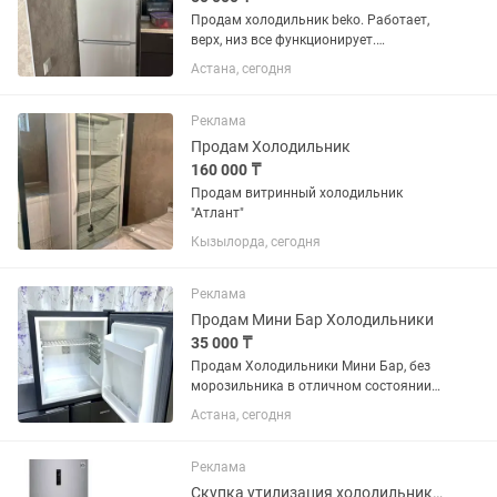
Продам холодильник beko. Работает,
верх, низ все функционирует.
Самовывоз, торг
Астана, сегодня
Реклама
Продам Холодильник
160 000 ₸
Продам витринный холодильник
"Атлант"
Кызылорда, сегодня
Реклама
Продам Мини Бар Холодильники
35 000 ₸
Продам Холодильники Мини Бар, без
морозильника в отличном состоянии
рабочие полностью. Охлаждает
Астана, сегодня
отлично. Для офиса , аптека ,
гостиница , в охрану , в кафе
рестораны, в больницу. В наличии 40
Реклама
шт...
Скупка утилизация холодильников