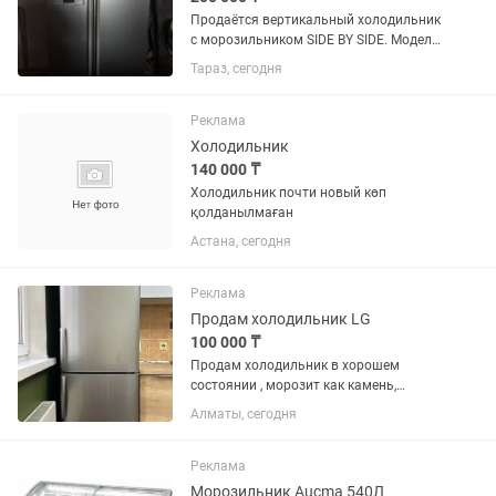
Продаётся вертикальный холодильник
с морозильником SIDE BY SIDE. Модель
GR-B207WLQA. Б/у в хорошем
Тараз, сегодня
состоянии. Самовывоз. Возможно
доставка при договорённости. Торг
уместен
Реклама
Холодильник
140 000 ₸
Холодильник почти новый көп
қолданылмаған
Астана, сегодня
Реклама
Продам холодильник LG
100 000 ₸
Продам холодильник в хорошем
состоянии , морозит как камень,
продукты не портятся, вместительный.
Алматы, сегодня
Только самовывоз
Реклама
Морозильник Aucma 540Л