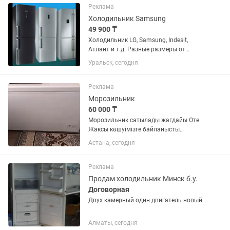
обслужены. Резинки целые, дверцы
Реклама
хорошо...
Холодильник Samsung
49 900 ₸
Холодильник LG, Samsung, Indesit,
Атлант и т.д. Разные размеры от
маленького данного до большого двух
Уральск, сегодня
метрового. Всё холодильники
проверены, почищены с паром и
обслужены. Резинки целые, дверцы
Реклама
хорошо...
Морозильник
60 000 ₸
Морозильник сатылады жагдайы Оте
Жаксы көшуімізге байланысты
размери улкен болгандыктан сатуга
Астана, сегодня
койып отырмын. Озимиз пайдаланып
журген морозильник. Модель Бирюса
285 КХ
Реклама
Продам холодильник Минск б.у.
Договорная
Двух камерный один двигатель новый
Алматы, сегодня