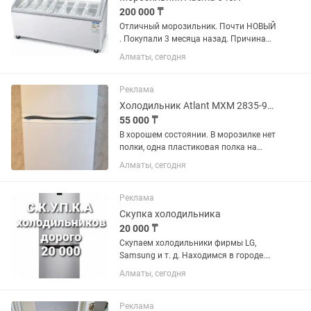
200 000 ₸
Отличный морозильник. Почти НОВЫЙ
. Покупали 3 месяца назад. Причина
продажи закрытия магазина. Восток
Алматы, сегодня
85см ширина 150 см глубина 70 см
Реклама
Холодильник Atlant МХМ 2835-90 белый
55 000 ₸
В хорошем состоянии. В морозилке нет
полки, одна пластиковая полка на
дверце сломана. В эксплуатации 2
Алматы, сегодня
года. Технические
характеристикиГабариты (ВхШхГ): 163
х 60 х 64.5 см.Общий объем: 280
Реклама
литров...
Скупка холодильника
20 000 ₸
Скупаем холодильники фирмы LG,
Samsung и т. д. Находимся в городе.
Сами приедем и сами заберем.
Алматы, сегодня
Реклама