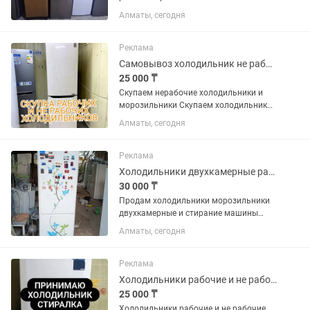
пишите фото могу отправить
Алматы, сегодня
Реклама
Самовывоз холодильник не рабочий
25 000 ₸
Скупаем нерабочие холодильники и
морозильники Скупаем холодильник
без фреона
Алматы, сегодня
Реклама
Холодильники двухкамерные разные варианты в хорошем рабочем состоянии
30 000 ₸
Продам холодильники морозильники
двухкамерные и стирание машины
автомат в хорошем рабочем
Алматы, сегодня
состоянии морозят отлично р-н
калкаман от30000 и выше
Реклама
Холодильники рабочие и не рабочие фото на
25 000 ₸
Холодильники рабочие и не рабочие