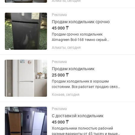
Алматы, сегодня
Реклама
Продам холодильник срочно
45 000 ₸
Продам срочно холодильник
Almagreen Bcd-168 темно серый
ширина 47см глубина 47см высота
Алматы, сегодня
100см покупался полтора года назад, в
отличном состоянии, не шумит можете
предложить свою цену
Реклама
Продам холодильник
25 000 ₸
Продам холодильник в хорошем
состоянии. Все работает продаю связи
купили новую
Конаев, сегодня
Реклама
С доставкой холодильник
45 000 ₸
Холодильники полностью рабочий
разные варианты от 45 тысяч и выше