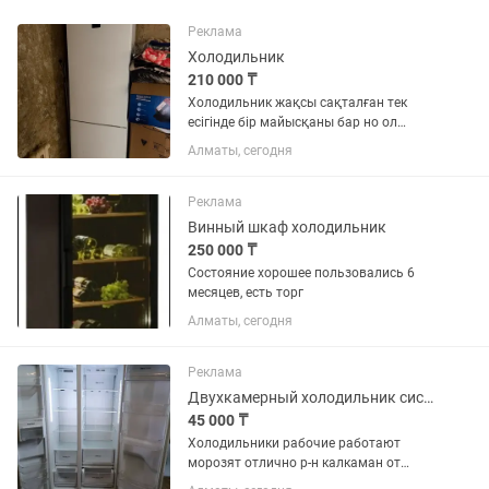
Реклама
Холодильник
210 000 ₸
Холодильник жақсы сақталған тек
есігінде бір майысқаны бар но ол
қатты көрінбейді сол үшін арзан
Алматы, сегодня
Реклама
Винный шкаф холодильник
250 000 ₸
Состояние хорошее пользовались 6
месяцев, есть торг
Алматы, сегодня
Реклама
Двухкамерный холодильник системы ноуфрост работает отлично
45 000 ₸
Холодильники рабочие работают
морозят отлично р-н калкаман от
45тыс и выше