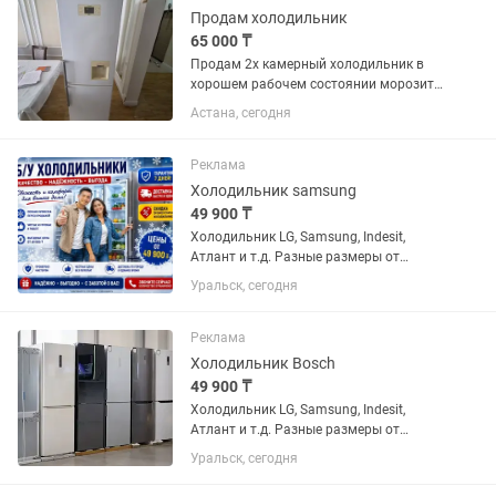
Продам холодильник
65 000 ₸
Продам 2х камерный холодильник в
хорошем рабочем состоянии морозит
и холодит марка LG No Frost высота
Астана, сегодня
1,90 см ширина 60см все как на фото
бу без ремонта без запаха чистый.
Есть и стиральная машина...
Реклама
Холодильник samsung
49 900 ₸
Холодильник LG, Samsung, Indesit,
Атлант и т.д. Разные размеры от
маленького данного до большого двух
Уральск, сегодня
метрового. Всё холодильники
проверены, почищены с паром и
обслужены. Резинки целые, дверцы
Реклама
хорошо...
Холодильник Bosch
49 900 ₸
Холодильник LG, Samsung, Indesit,
Атлант и т.д. Разные размеры от
маленького данного до большого двух
Уральск, сегодня
метрового. Всё холодильники
проверены, почищены с паром и