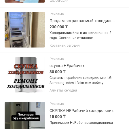
Шу, сегодня
новый. Оснащён функциями
охлаждения. Отлично подойдёт для
поездок, отдыха, рыбалки, кемпинга и...
Реклама
Продам встраиваемый холодильник
230 000 ₸
Холодильник был в использовании 2
года. Состояние отличное
Костанай, сегодня
Реклама
скупка НЕрабочих
30 000 ₸
Скупаем нерабочие холодильники LG
Samsung Indesit Beko сам заберу
Алматы, сегодня
Реклама
СКУПКА НЕРабочий холодильник
15 000 ₸
Принимаем НеРабочие холодильники