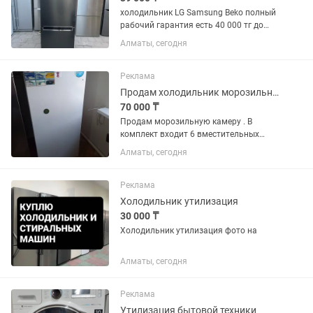
холодильник LG Samsung Beko полный
рабочий гарантия есть 40 000 тг до
150 000 тг много сразу
Алматы, сегодня
Реклама
Продам холодильник морозильник
70 000 ₸
Продам морозильную камеру . В
комплект входит 6 вместительных
пластиковых контейнеров.
Алматы, сегодня
Температура охлаждения и заморозки
_18
Реклама
Холодильник утилизация
30 000 ₸
Холодильник утилизация фото на
Алматы, сегодня
Реклама
Утилизация бытовой техники