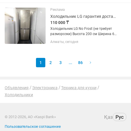
гарантией 2 месяца от магазина и
мастера с более чем 10 летним...
Реклама
Холодильник LG гарантия доставка
110 000 ₸
Холодильник LG No Frost (не требует
разморозки) Высота 200 см Ширина 60
см Глубина 65 см ✅ Продажа б/у
Алматы, сегодня
холодильников с официальной
гарантией 2 месяца от магазина и
мастера с более чем 10 летним...
1
2
3
...
86
Объявления
Электроника
Техника для кухни
Холодильники
Қаз
Рус
© 2012-2026, АО «Kaspi Bank»
Пользовательское соглашение