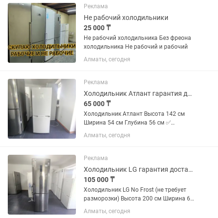
Реклама
Не рабочий холодильники
25 000 ₸
Не рабочий холодильника Без фреона
холодильника Не рабочий и рабочий
Алматы, сегодня
Реклама
Холодильник Атлант гарантия доставка
65 000 ₸
Холодильник Атлант Высота 142 см
Ширина 54 см Глубина 56 см ✅
Продажа б/у холодильников с
Алматы, сегодня
официальной гарантией 2 месяца от
магазина и мастера с более чем 10
летним опытом работы. Все
Реклама
холодильники...
Холодильник LG гарантия доставка
105 000 ₸
Холодильник LG No Frost (не требует
разморозки) Высота 200 см Ширина 60
см Глубина 70 см ✅ Продажа б/у
Алматы, сегодня
холодильников с официальной