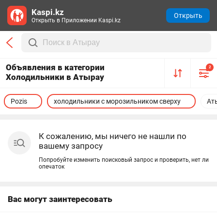
Kaspi.kz
Открыть
Открыть в Приложении Kaspi.kz
Объявления в категории
2
Холодильники в Атырау
Pozis
холодильники с морозильником сверху
Ат
К сожалению, мы ничего не нашли по
вашему запросу
Попробуйте изменить поисковый запрос и проверить, нет ли
опечаток
Вас могут заинтересовать