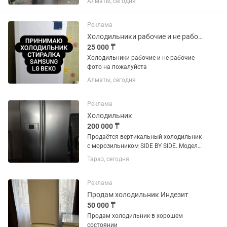
Алматы, сегодня
Реклама
Холодильники рабочие и не рабочие фото на
25 000 ₸
Холодильники рабочие и не рабочие
фото на пожалуйста
Алматы, сегодня
Реклама
Холодильник
200 000 ₸
Продаётся вертикальный холодильник
с морозильником SIDE BY SIDE. Модель
GR-B207WLQA. Б/у в хорошем
Тараз, сегодня
состоянии. Самовывоз. Возможно
доставка при договорённости. Торг
уместен
Реклама
Продам холодильник Индезит
50 000 ₸
Продам холодильник в хорошем
состоянии