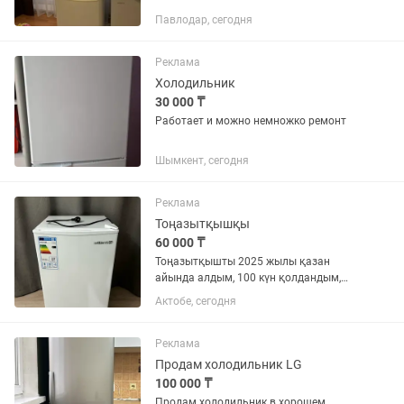
Павлодар, сегодня
Реклама
Холодильник
30 000 ₸
Работает и можно немножко ремонт
Шымкент, сегодня
Реклама
Тоңазытқышқы
60 000 ₸
Тоңазытқышты 2025 жылы қазан
айында алдым, 100 күн қолдандым,
одан кейін қолданылмады, жалға
Актобе, сегодня
алған үйге керек болды, қазір үйде тұр.
2026 жылдың қазақн айына дейін
кепілдігі(гарантиясы) бар. Жаңа...
Реклама
Продам холодильник LG
100 000 ₸
Продам холодильник в хорошем