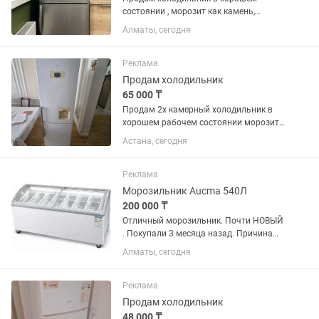
состоянии , морозит как камень,
продукты не портятся, вместительный.
Алматы, сегодня
Только самовывоз
Реклама
Продам холодильник
65 000 ₸
Продам 2х камерный холодильник в
хорошем рабочем состоянии морозит
и холодит марка LG No Frost высота
Астана, сегодня
1,90 см ширина 60см все как на фото
бу без ремонта без запаха чистый.
Есть и стиральная машина...
Реклама
Морозильник Aucma 540Л
200 000 ₸
Отличный морозильник. Почти НОВЫЙ
. Покупали 3 месяца назад. Причина
продажи закрытия магазина. Восток
Алматы, сегодня
85см ширина 150 см глубина 70 см
Реклама
Продам холодильник
48 000 ₸