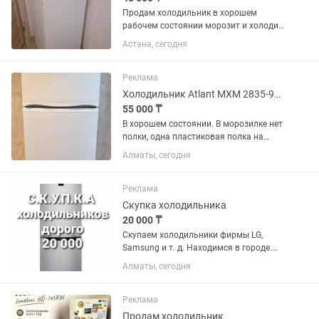
Продам холодильник в хорошем
рабочем состоянии морозит и холодит
марка Vestal высота 1,50 см ширина 60
Астана, сегодня
см все полки целый без ремонта без
запаха чистый
Реклама
Холодильник Atlant МХМ 2835-90 белый
55 000 ₸
В хорошем состоянии. В морозилке нет
полки, одна пластиковая полка на
дверце сломана. В эксплуатации 2
Алматы, сегодня
года. Технические
характеристикиГабариты (ВхШхГ): 163
х 60 х 64.5 см.Общий объем: 280
Реклама
литров...
Скупка холодильника
20 000 ₸
Скупаем холодильники фирмы LG,
Samsung и т. д. Находимся в городе.
Сами приедем и сами заберем.
Алматы, сегодня
Реклама
Продам холодильник