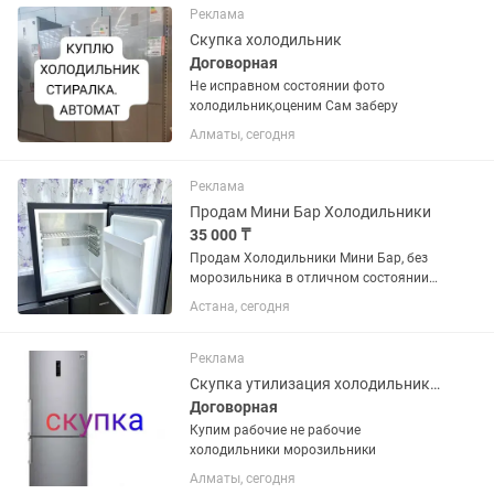
Реклама
Скупка холодильник
Договорная
Не исправном состоянии фото
холодильник,оценим Сам заберу
Алматы, сегодня
Реклама
Продам Мини Бар Холодильники
35 000 ₸
Продам Холодильники Мини Бар, без
морозильника в отличном состоянии
рабочие полностью. Охлаждает
Астана, сегодня
отлично. Для офиса , аптека ,
гостиница , в охрану , в кафе
рестораны, в больницу. В наличии 40
Реклама
шт...
Скупка утилизация холодильников
Договорная
Купим рабочие не рабочие
холодильники морозильники
Алматы, сегодня