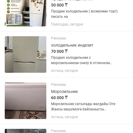
50 000 ₸
Продам холодильник ( возможен торг)
писать на
Павлодар, сегодня
Реклама
холодильник индезит
70 000 ₸
Продаю холодильник с
морозильником снизу в отличном
состоянии
Астана, сегодня
Реклама
Морозильник
60 000 ₸
Морозильник сатылады жагдайы Оте
Жаксы көшуімізге байланысты
размери улкен болгандыктан сатуга
Астана, сегодня
койып отырмын. Озимиз пайдаланып
журген морозильник. Модель Бирюса
285 КХ
Реклама