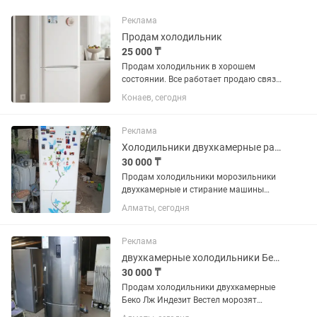
Реклама
Продам холодильник
25 000 ₸
Продам холодильник в хорошем
состоянии. Все работает продаю связи
купили новую
Конаев, сегодня
Реклама
Холодильники двухкамерные разные варианты в хорошем рабочем состоянии
30 000 ₸
Продам холодильники морозильники
двухкамерные и стирание машины
автомат в хорошем рабочем
Алматы, сегодня
состоянии морозят отлично р-н
калкаман от30000 и выше
Реклама
двухкамерные холодильники Беко Лж
30 000 ₸
Продам холодильники двухкамерные
Беко Лж Индезит Вестел морозят
отлично р-н калкаман от 30000 и выше