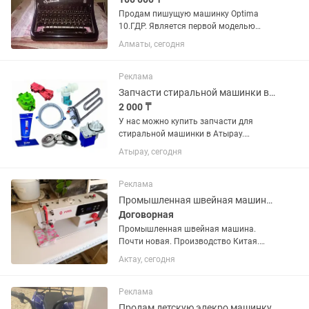
Продам пишущую машинку Optima
10.ГДР. Является первой моделью
пишущей машинки предприятия VEB
Алматы, сегодня
Optima. Состояние хорошее, рабочее.
Вставлена новая каретка, увеличенная
в длину. Для более подробного...
Реклама
Запчасти стиральной машинки в Атырау
2 000 ₸
У нас можно купить запчасти для
стиральной машинки в Атырау.
Азаттык 123. С 14:00 до 18:00. Тэн
Атырау, сегодня
стиральной машинки. Насос / помпа /
Прессостат / датчик давления воды /
КЭН / электромагнитный...
Реклама
Промышленная швейная машинка
Договорная
Промышленная швейная машина.
Почти новая. Производство Китая.
Имеет несколько функций. Сенсорный
Актау, сегодня
дисплей. Плавный переход.
Реклама
Продам детскую элекро машинку