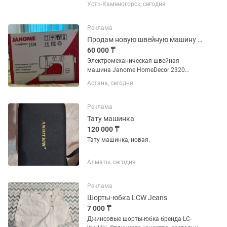
прямострочную jack А-4F в рассрочку
Усть-Каменогорск, сегодня
или каспий ред
Реклама
Продам новую швейную машину Janome HomeDecor 2320 (в запечатанной коробке)
60 000 ₸
Электромеханическая швейная
машина Janome HomeDecor 2320
подойдет для новичков и для тех, кому
Астана, сегодня
просто нужна машинка для дома 15
швейных операций Максимальная
скорость шитья - 750...
Реклама
Тату машинка
120 000 ₸
Тату машинка, новая.
Алматы, сегодня
Реклама
Шорты-юбка LCW Jeans
7 000 ₸
Джинсовые шорты-юбка бренда LC-