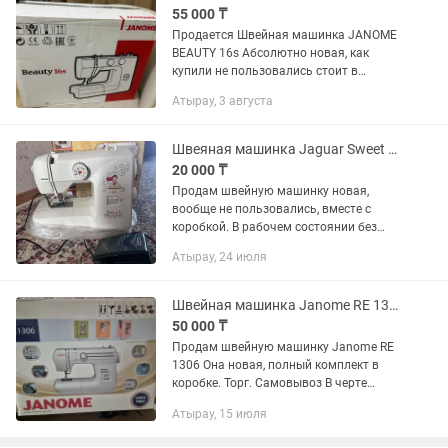
55 000 ₸
Продается Швейная машинка JANOME
BEAUTY 16s Абсолютно новая, как
купили не пользовались стоит в
коробке, продается в связи тем что не
Атырау, 3 августа
пользуемся 55.000 торг присутствует
Швеяная машинка Jaguar Sweet Present
20 000 ₸
Продам швейную машинку новая,
вообще не пользовались, вместе с
коробкой. В рабочем состоянии без
минусов. Только отсутствуют иглы. Не
Атырау, 24 июля
звоните, пишите. Или звоните по .
Можно договориться с ценой
Швейная машинка Janome RE 1306 в коробке, срочно в связи с переездом. Торг.
50 000 ₸
Продам швейную машинку Janome RE
1306 Она новая, полный комплект в
коробке. Торг. Самовывоз В черте
города можем доставить.
Атырау, 15 июля