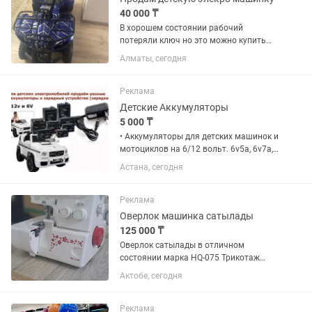
40 000 ₸
В хорошем состоянии рабочий
потеряли ключ но это можно купить
батарея новая зарядка имеется
Алматы, сегодня
Реклама
Детские Аккумуляторы
5 000 ₸
• Аккумуляторы для детских машинок и
мотоциклов на 6/12 вольт. 6v5a, 6v7a,
6V10А, 12v7a, 12V9А Аккумулятор на
Астана, сегодня
12 вольт 7АН на мерседес и на другие
детские машинки для любого детского
электромобиля...
Реклама
Оверлок машинка сатылады
125 000 ₸
Оверлок сатылады в отличном
состоянии марка HQ-075 Трикотаж
мата жука мата созбай тігеді оте
Актобе, сегодня
ыңгайлы түрлі тігіс турі бар 4 жіпті
немесе 3 жіппен тігу болады
Реклама