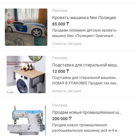
незначительные вмятины после
транспортировки.
Реклама
Кровать-машинка Neo Полиция
85 000 ₸
Продаем любимую детскую кровать-
машину Neo «Полиция»! Оригинал!
Отличная кровать для маленького
Алматы, сегодня
автолюбителя. Крепкая, удобная и
очень эффектная — станет настоящим
украшением детской...
Реклама
Подставка для стиральной машины. НОВАЯ
12 000 ₸
Подтсавка для стиральной машины.
НОВАЯ В УПАКОВКЕ Продаю так как
больше не нужно. Покупала на Каспи,
Алматы, сегодня
сейчас стоит почти 17К Консоль над
стиральной машинкой
Sanflor — функциональное и стильное...
Реклама
Продам новые промышленные швейные машинки
200 000 ₸
Продам новую промышленную
распошивальную машинку jack w-4 и