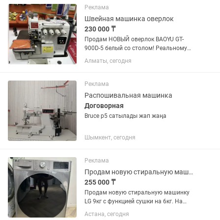
работе. ✔️ Подходит как для...
Реклама
Швейная машинка оверлок
230 000 ₸
Продам НОВЫЙ оверлок BAOYU GT-
900D-5 белый со столом! Реальному
покупателю возможна доставка!
Алматы, сегодня
Реклама
Распошивальная машинка
Договорная
Bruce p5 сатылады жап жаңа
Шымкент, сегодня
Реклама
Продам новую стиральную машинку.
255 000 ₸
Продам новую стиральную машинку
LG 9кг с функцией сушки на 6кг. На
машинке была замена стекла на
Астана, сегодня
дверце, также имеются