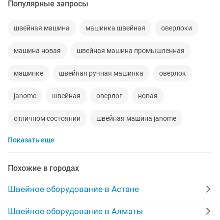
Популярные запросы
швейная машина
машинка швейная
оверлоки
машина новая
швейная машина промышленная
машинке
швейная ручная машинка
оверлок
janome
швейная
оверлог
новая
отличном состоянии
швейная машина janome
Показать еще
швейная машинка бу
14 машина
машинка janome
торг
щвейная машинка
Похожие в городах
швейная машина б у
швеиная машинка
бытовая
Швейное оборудование в Астане
швеиная машина
машинкв
шве
Швейное оборудование в Алматы