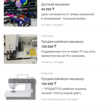
Детский машинки
49 990 ₸
Цены начинается от суммы указанной
в объявление!! - Большой выбор
машинок на разный вкус! - Лучший
Астана, сегодня
подарок для ребенка! Ребенок доволен,
родители отдыхают - Удобно хранить
дома - Можно ездить и...
Реклама
Продам швейную машинку
100 000 ₸
Подшивочная почти новая 70 тыс, есть
прямострочка jak f4 в хорошем
состоянии 120 тыс, оверлок jak 4 х
Алматы, сегодня
нитка, стол 160”80 50 тыс
Реклама
Продам Швейную машинку
100 000 ₸
✨ ПРОДАЁТСЯ швейная машина
Janome 1522LG (серый цвет)
Практически новая — использовалась
Усть-Каменогорск, сегодня
всего 3 раза. Состояние отличное, без
дефектов. ✔️ Надёжная и удобная в