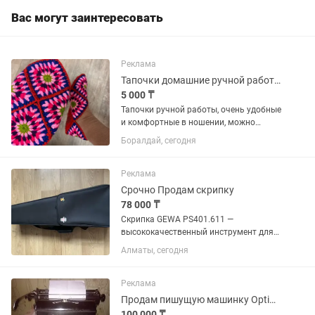
Вас могут заинтересовать
Реклама
Тапочки домашние ручной работы
5 000 ₸
Тапочки ручной работы, очень удобные
и комфортные в ношении, можно
носить с пяткой или задник не
Боралдай, сегодня
надевать и будут как шлепки. Тапочки
связаны мужскими руками, так что в
них вложена мужская энергетика...
Реклама
Срочно Продам скрипку
78 000 ₸
Скрипка GEWA PS401.611 —
высококачественный инструмент для
музыкантов, сочетающий хороший
Алматы, сегодня
звук и стильный дизайн. Особенности:
•Глянцевый лак — придаёт инструменту
элегантный внешний...
Реклама
Продам пишущую машинку Optima M10
100 000 ₸