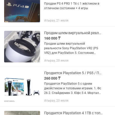
Продам PS 4 PRO 1 Тб с 1 жёстиком в
отличном состоянии + 4 игры
Атырау, 21 июля
Продам шлем виртуальной реальности Sony PlayStation VR2 (PS VR2)
160 000 ₸
Продам шлем виртуальной
реальности Sony PlayStation VR2 (PS
VR2) для PlayStation 5. Состояние
отличное. Отличный вариант для
Атырау, 20 июля
полного погружения в игры благодаря
OLED-дисплею, HDR, отслеживанию...
Продается Playstation 5 / PS5 / ПС5 универсальные топовые игры
260 000 ₸
Продается PlayStation 5 с одним
джойстиком и топовыми играми. 1. Фс
26 2. Спайдермен 3. Юфс 5 4. Мортал
комбат 1 полная версия 5. Гта 5 6. Нид
Атырау, 20 июля
фор спид 7. Теннис 8. Калл оф дьюти 9.
Наруто...
Продается Playstation 4 1TB с топовыми играми