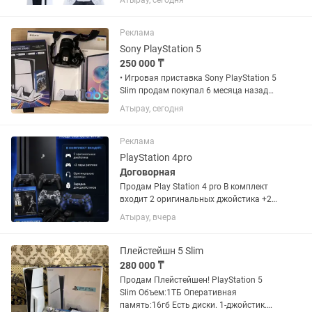
Атырау, сегодня
Undispited +Gta 5 + Форнайт. Почти
новый, в коробке. Можно в рассрочку
Kaspi 0-0-12, Kaspi RED. За...
Реклама
Sony PlayStation 5
250 000 ₸
• Игровая приставка Sony PlayStation 5
Slim продам покупал 6 месяца назад
за 359000к еще на гарантий продаю
Атырау, сегодня
потому что не играю стоит без дела
без нареканий не вскрывалась
абсолютно в идеальном...
Реклама
PlayStation 4pro
Договорная
Продам Play Station 4 pro В комплект
входит 2 оригинальных джойстика +2
пары реплики Оригинальные провода
Атырау, вчера
Зарядка для джойстиков В подарок
диск The Last Of Us(полностью на
русском языке) Приставка не...
Плейстейшн 5 Slim
280 000 ₸
Продам Плейстейшен! PlayStation 5
Slim Объем:1ТБ Оперативная
память:16гб Есть диски. 1-джойстик.