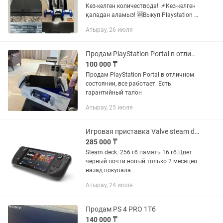
Кез-келген количествода! 📌Кез-келген
қаладан аламыз! 🆘Выкуп Playstation 4-
5🆘 📌В любом количестве! 📌Берем из
Атырау, 26 июля
любого города! 📞:+
Продам PlayStation Portal в отличном состоянии, все работает. Есть гарантий
100 000 ₸
Продам PlayStation Portal в отличном
состоянии, все работает. Есть
гарантийный талон
Атырау, 25 июля
Игровая приставка Valve steam deck
285 000 ₸
Steam deck. 256 гб память 16 гб.Цвет
черный почти новый только 2 месяцев
назад покупала.
Атырау, 24 июля
Продам PS 4 PRO 1Тб
140 000 ₸