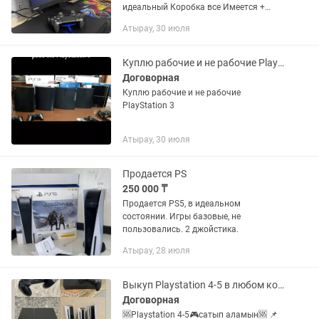
идеальный Коробка все Имеется +
Кабель HDMI, провод питание, usb
Атырау, 30 июля
кабель для джойстика Пс4 факт про
Слим pro slim fat Пс5 ps5...
Куплю рабочие и не рабочие PlayStation 3
Договорная
Куплю рабочие и не рабочие
PlayStation 3
Атырау, 30 июля
Продается PS
250 000 ₸
Продается PS5, в идеальном
состоянии. Игры базовые, не
пользовались. 2 джойстика.
Атырау, 28 июля
Выкуп Playstation 4-5 в любом количестве
Договорная
🆘Playstation 4-5🎮сатып аламын🆘 📌