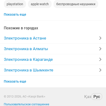
playstation
apple watch
беспроводные наушники
Показать еще
наушники
моноблок
айфон
xiaomi
gtx
компьютер
пылесос
ipad 2
Похожие в городах
ремонт холодильников
кислородный концентратор
Электроника в Астане
airpods
швейная машина
Электроника в Алматы
Электроника в Караганде
Электроника в Шымкенте
Электроника в Усть-Каменогорске
Показать еще
Электроника в Актобе
Қаз
Рус
© 2012-2026, АО «Kaspi Bank»
Электроника в Актау
Пользовательское соглашение