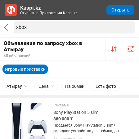
Kaspi.kz
Открыть
Открыть в Приложении Kaspi.kz
Объявления по запросу xbox в
Атырау
45 объявлений
Игровые приставки
Атырау
Цена
На обмен
Есть фото
Реклама
Sony PlayStation 5 slim
380 000 ₸
Продается Sony PlayStation 5 slim+
зарядное устройство для геймпадов +
2шт геймпад + Фифа 25+Юфс 5+