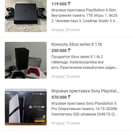
119 000 ₸
Игровая приставка PlayStation 4 Slim.
Внутренняя память 1ТB. Игры: 1. Фс26
2. Человек паук 3. Снайпер Элайт 5 4.
Гта5 5. Юфс4 6. Мортал комбат 11
Атырау, 20 июля
полная издания 7. Один из нас 2 8.
Наруто 9....
Консоль Xbox series X 1 tb
250 000 ₸
Продается Xbox series X 1 tb 2
геймпада. Кабели,коробка все
есть.Практически новый,очень редко
играл. Игры внутри нет.
Атырау, 19 июля
Игровая приставка Sony Playstation 5 Pro
570 000 ₸
Игровая приставка Sony Playstation 5
Pro.Оперативная память 16 ГБ GDDR6.
Накопитель SSD объёмом 2048 ГБ (2
ТБ).
Атырау, 15 июля