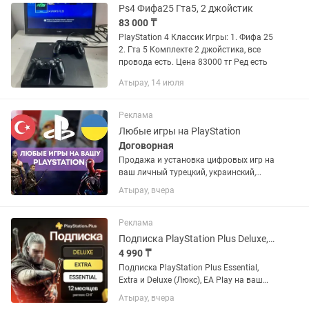
Ps4 Фифа25 Гта5, 2 джойстик
83 000 ₸
PlayStation 4 Классик Игры: 1. Фифа 25
2. Гта 5 Комплекте 2 джойстика, все
провода есть. Цена 83000 тг Ред есть
Атырау, 14 июля
Реклама
Любые игры на PlayStation
Договорная
Продажа и установка цифровых игр на
ваш личный турецкий, украинский,
американский или польский PSN
Атырау, вчера
аккаунт. Если аккаунта нет – помогу
открыть. Любые игры и подписки по
запросу. Работают на PS4 и...
Реклама
Подписка PlayStation Plus Deluxe, Extra, Essential и EA Play
4 990 ₸
Подписка PlayStation Plus Essential,
Extra и Deluxe (Люкс), EA Play на ваш
украинский или турецкий аккаунт. Если
Атырау, вчера
аккаунта нет - открою новый. Почти во