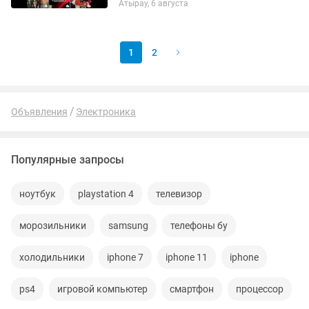
Атырау, 6 августа
1
2
Объявления
Электроника
Популярные запросы
ноутбук
playstation 4
телевизор
морозильники
samsung
телефоны бу
холодильники
iphone 7
iphone 11
iphone
ps4
игровой компьютер
смартфон
процессор