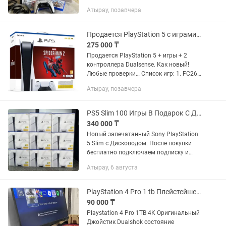
Качество состояние отличное, не
Атырау, позавчера
сломанное и не поцарапано. Все в
отличном состоянии, как новое,...
Продается PlayStation 5 с играми и плюс 2 контроллера Dualsense PS5/ПС5
275 000 ₸
Продается PlayStation 5 + игры + 2
контроллера Dualsense. Как новый!
Любые проверки… Список игр: 1. FC26
2. FC25 3. FC24 4. FC23 5. UFC5 6. UFC4
Атырау, позавчера
7. Mortal Kombat™ 1 8. Mortal Kombat 11
- Ultimate...
PS5 Slim 100 Игры В Подарок С Дисководом (ПС5, Playstation 1 TB)
340 000 ₸
Новый запечатанный Sony PlayStation
5 Slim с Дисководом. После покупки
бесплатно подключаем подписку и
загружаем около 100 популярных игр.
Атырау, 6 августа
Консоль полностью готова к
использованию. Подробности по...
PlayStation 4 Pro 1 tb Плейстейшен 4 Про Идеальный состояние
90 000 ₸
Playstation 4 Pro 1TB 4K Оригинальный
Джойстик Dualshok состояние