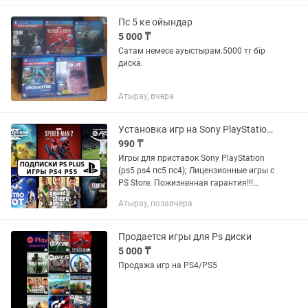
всех играх есть русский язык и
русская...
Пс 5 ке ойындар
5 000 ₸
Сатам немесе ауыстырам.5000 тг бір
диска.
Атырау, вчера
Установка игр на Sony PlayStation 4/5 игры PS5/ПС5/PS4/ПС4
990 ₸
Игры для приставок Sony PlayStation
(ps5 ps4 пс5 пс4); Лицензионные игры с
PS Store. Пожизненная гарантия!!!
Работаем по всему Казахстану.
Атырау, позавчера
Продается игры для Ps диски
5 000 ₸
Продажа игр на PS4/PS5