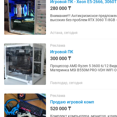
Игровой ПК - Xeon E5-2666, 3060
280 000 ₸
Внимание!!! Антикризисное предложение! Продам игровой ПК — Fortnite, CS2, Roblox, PUBG на
высоких без проблем RTX 3060 Ti 8GB — карта которая до сих пор входит в топ-10 по
популярности в Steam 32...
Астана, сегодня
Реклама
Игровой ПК
300 000 ₸
Процессор AMD Ryzen 5 3600 6/12 Виде
Материнка MSI B550M PRO-VDH WIFI Оп
SSD накопитель 512 GB...
Павлодар, сегодня
Реклама
Продаю игровой комп
520 000 ₸
Комплект компьютера -монитор -клав