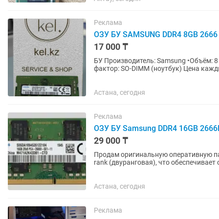
Реклама
ОЗУ БУ SAMSUNG DDR4 8GB 2666 
17 000 ₸
БУ Производитель: Samsung •Объём: 8 GB •Типа: DDR4 •Частота: 2666 MHz (PC4-2666) •Форм-
фактор: SO-DIMM (ноутб
Астана, сегодня
Реклама
ОЗУ БУ Samsung DDR4 16GB 266
29 000 ₸
Продам оригинальную оперативную па
rank (двуранговая), что обеспечивает
Технические...
Астана, сегодня
Реклама