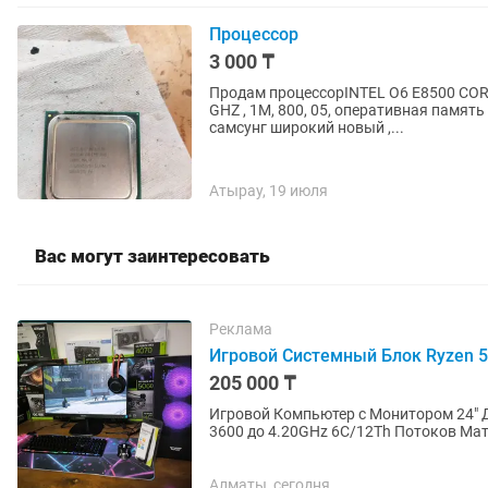
Процессор
3 000 ₸
Продам процессорINTEL O6 E8500 CORE
GHZ , 1M, 800, 05, оперативная памят
самсунг широкий новый ,...
Атырау, 19 июля
Вас могут заинтересовать
Реклама
Игровой Системный Блок Ryzen 5
205 000 ₸
Игровой Компьютер с Монитором 24" 
3600 до 4.20GHz 6C/12Th Потоков Материнская Плата: Asus Prime A320M-K, Soket AM4
Оперативная память: (ОЗУ):...
Алматы, сегодня