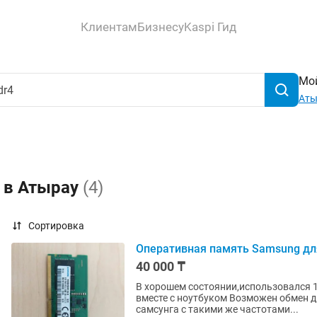
Клиентам
Бизнесу
Kaspi Гид
Мой
Аты
4 в Атырау
(4)
Сортировка
Оперативная память Samsung для
40 000 ₸
В хорошем состоянии,использовался 1
вместе с ноутбуком Возможен обмен д
самсунга с такими же частотами...