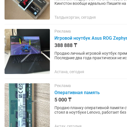
Талдыкорган, сегодня
Реклама
Игровой ноутбук Asus ROG Zephyr
388 888 ₸
Продаю личный игровой ноутбук преми
Последние два года практически не и
Ноутбук полностью обслужен,...
Астана, сегодня
Реклама
Оперативная память
5 000 ₸
Продаю планку оперативной памяти с
стоял в ноутбуке Lenovo, работает без
4 ГБ Тип памяти: DDR4...
Актау, сегодня