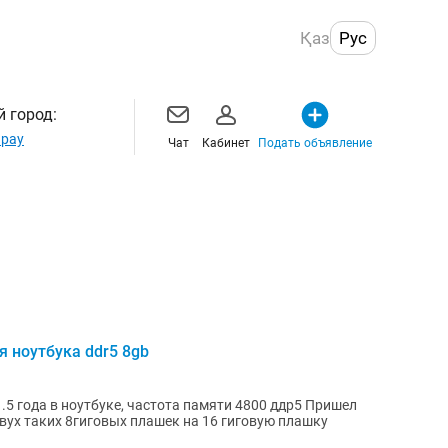
Қаз
Рус
 город:
рау
Чат
Кабинет
Подать объявление
 ноутбука ddr5 8gb
.5 года в ноутбуке, частота памяти 4800 ддр5 Пришел
вух таких 8гиговых плашек на 16 гиговую плашку