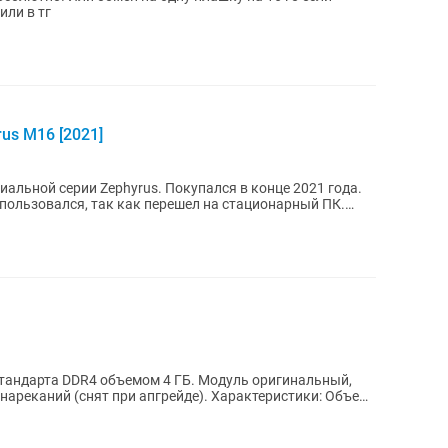
Кингстон вообще идеально Пишите на или в тг
us M16 [2021]
альной серии Zephyrus. Покупался в конце 2021 года.
спользовался, так как перешел на стационарный ПК.
тандарта DDR4 объемом 4 ГБ. Модуль оригинальный,
 нареканий (снят при апгрейде). Характеристики: Объем: