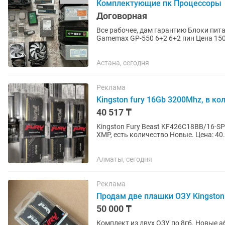
Комплектующие пк Процессоры
Договорная
Все рабочее, дам гарантию Блоки питания: 420Вт Цена 5000 500Вт 6 пин. Цена 7000 550Вт
Gamemax GP-550 6+2 6+2 пин Цена 15000 Корпус компьютера Цена 500 за один 
Накопители: SSD 30Gb Цена...
Астана, сегодня
Реклама
Kingston fury 16Gb 3200Mhz, в ко
40 517 ₸
Kingston Fury Beast KF426C18BB/16-S
XMP, есть количество Новые. Цена: 40.
Алматы, сегодня
Реклама
Продам две плашки ОЗУ Kingsto
50 000 ₸
Комплект из двух ОЗУ по 8гб. Новые абсолютно! Или обмен на одну пл