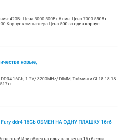
корпус
личестве новые,
P DDR4 16Gb, 1.2V/ 3200MHz/ DIMM, Тайминги CL18-18-18
517тг.
n Fury ddr4 16Gb ОБМЕН НА ОДНУ ПЛАШКУ 16гб
ашку на 16 гб если