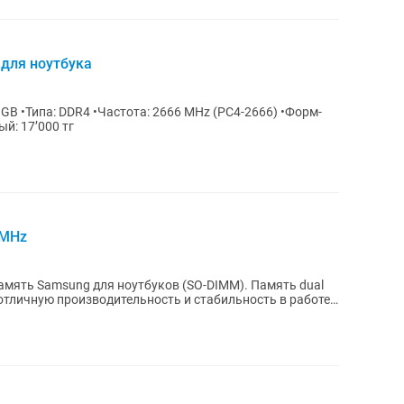
для ноутбука
ук) Цена каждый: 17’000 тг
6MHz
мять Samsung для ноутбуков (SO-DIMM). Память dual
 отличную производительность и стабильность в работе.