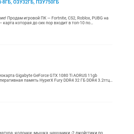
Ti-8ГБ, ОЗУ32ГБ, ПЗУ750ГБ
окарта Gigabyte GeForce GTX 1080 Ti AORUS 11gb
еративная память HyperX Fury DDR4 32 ГБ DDR4 3.2ггц
иатура -колонки -мышка -наушники -2 джойстики по