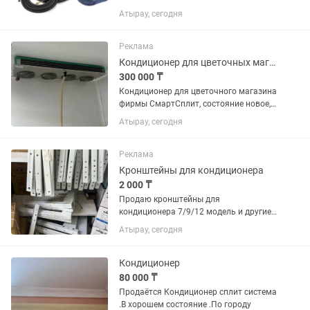
ремонта и монтажа кондиционера...
Атырау, сегодня
Реклама
Кондиционер для цветочных магазинов(Smart Split)
300 000 ₸
Кондиционер для цветочного магазина
фирмы СмартСплит, состояние новое,
все работает идеально, внешний вид
Атырау, сегодня
увидите на фото, торг имеется.
СРОЧНО!
Реклама
Кронштейны для кондиционера
2 000 ₸
Продаю кронштейны для
кондиционера 7/9/12 модель и другие
от 2000тг
Атырау, сегодня
Кондиционер
80 000 ₸
Продаётся Кондиционер сплит система
.В хорошем состояние .По городу