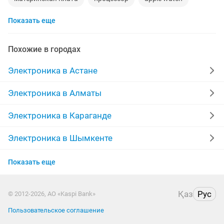
Показать еще
айфон 7
беспроводные наушники
наушники
моноблок
xiaomi
gtx
компьютер
Похожие в городах
пылесос
ipad 2
ремонт холодильников
Электроника в Астане
кислородный концентратор
Электроника в Алматы
Электроника в Караганде
Электроника в Шымкенте
Электроника в Актобе
Показать еще
Электроника в Актау
Қаз
Рус
© 2012-2026, АО «Kaspi Bank»
Электроника в Таразе
Пользовательское соглашение