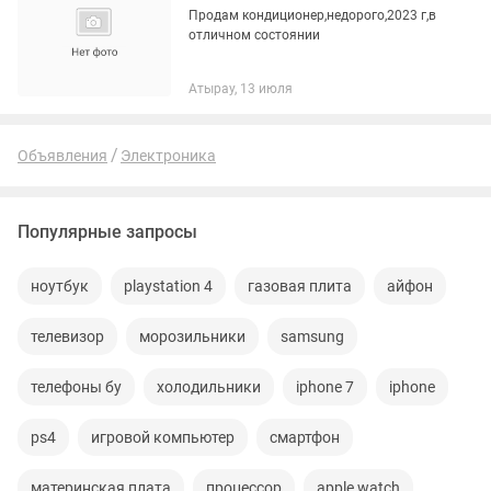
Продам кондиционер,недорого,2023 г,в
отличном состоянии
Атырау, 13 июля
Объявления
Электроника
Популярные запросы
ноутбук
playstation 4
газовая плита
айфон
телевизор
морозильники
samsung
телефоны бу
холодильники
iphone 7
iphone
ps4
игровой компьютер
смартфон
материнская плата
процессор
apple watch