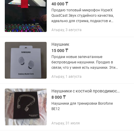
40 000 ₸
Продаю топовый микрофон HyperX
QuadCast Звук студийного качества,
идеально для стрима, подкастов и
записи Есть 4 режима захвата звука
Атырау, 3 августа
(кардиоида, всенаправленный,
двунаправленный,...
Наушник
15 000 ₸
Продам новые запечатанные
беспроводные наушники. Продаю в
связи, что у меня есть наушники. Эти
мне подарили. На рынке почти
Атырау, 1 августа
двадцать тыс тг стоят.
Наушники с костной проводимостью для тренировки
8 000 ₸
Наушники для тренировки Borofone
BE12
Атырау, 31 июля