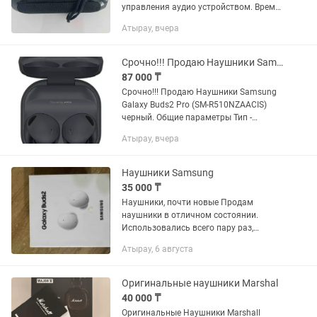
управления аудио устройством. Время
зарядки около 3-4 часа. Чехол,
Атырау, вчера
зарядный кабель.
Срочно!!! Продаю Наушники Samsung Galaxy Buds2 Pro
87 000 ₸
Срочно!!! Продаю Наушники Samsung
Galaxy Buds2 Pro (SM-R510NZAACIS)
черный. Общие параметры Тип -
гарнитура Вид - внутриканальные
Атырау, вчера
Подключение - беспроводное Тип
акустического оформления -...
Наушники Samsung
35 000 ₸
Наушники, почти новые Продам
наушники в отличном состоянии.
Использовались всего пару раз,
практически новые. Мне подарили, но я
Атырау, 6 августа
не пользуюсь наушниками — лежат без
дела. Покупались в магазине...
Оригинальные наушники Marshal
40 000 ₸
Оригинальные Наушники Marshall