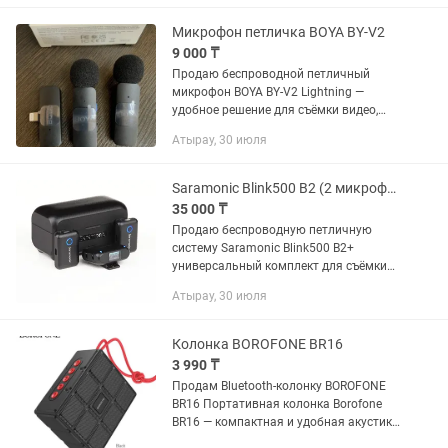
Микрофон петличка BOYA BY-V2
9 000 ₸
Продаю беспроводной петличный
микрофон BOYA BY-V2 Lightning —
удобное решение для съёмки видео,
сторис, интервью, TikTok/Instagram и
Атырау, 30 июля
повседневного контента на iPhone. 📦
Комплектация: 2 передатчика...
Saramonic Blink500 B2 (2 микрофона кейс, iPhone/Type-C)
35 000 ₸
Продаю беспроводную петличную
систему Saramonic Blink500 B2+
универсальный комплект для съёмки
видео, интервью, блогинга,
Атырау, 30 июля
TikTok/Instagram/YouTube и работы со
звуком на телефоне или камере. 📦...
Колонка BOROFONE BR16
3 990 ₸
Продам Bluetooth-колонку BOROFONE
BR16 Портативная колонка Borofone
BR16 — компактная и удобная акустика
для прослушивания музыки дома, на