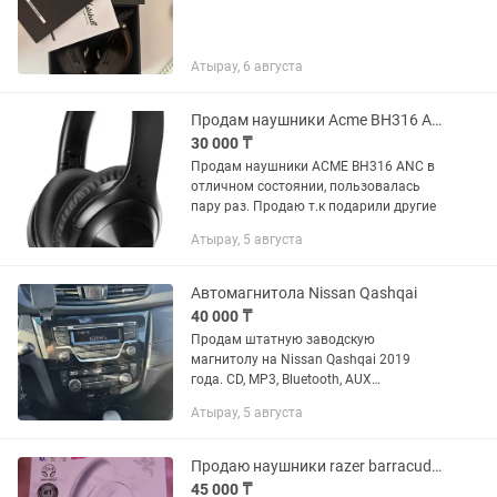
Атырау, 6 августа
Продам наушники Acme BH316 ANC
30 000 ₸
Продам наушники АCME BH316 ANC в
отличном состоянии, пользовалась
пару раз. Продаю т.к подарили другие
Атырау, 5 августа
Автомагнитола Nissan Qashqai
40 000 ₸
Продам штатную заводскую
магнитолу на Nissan Qashqai 2019
года. CD, MP3, Bluetooth, AUX
Полностью в рабочем состоянии
Атырау, 5 августа
Продаю наушники razer barracuda x 2022
45 000 ₸