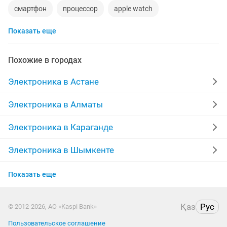
смартфон
процессор
apple watch
Показать еще
беспроводные наушники
наушники
моноблок
xiaomi
gtx
компьютер
пылесос
ipad 2
Похожие в городах
ремонт холодильников
кислородный концентратор
Электроника в Астане
airpods
Электроника в Алматы
Электроника в Караганде
Электроника в Шымкенте
Электроника в Усть-Каменогорске
Показать еще
Электроника в Актобе
Қаз
Рус
© 2012-2026, АО «Kaspi Bank»
Электроника в Актау
Пользовательское соглашение