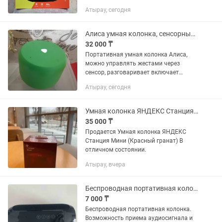
кабелі бар. Қуаты 40 Вт., дауысы қатты
Атырау, сегодня
шығады. Bluetooth бар.
Алиса умная колонка, сенсорный аудио помощник
32 000 ₸
Портативная умная колонка Алиса,
можно управлять жестами через
сенсор, разговаривает включает
музыку, можно подключить умные
Атырау, сегодня
устройств включать и выключать свет
и тд.
Умная колонка ЯНДЕКС Станция Мини (Красный гранат)
35 000 ₸
Продается Умная колонка ЯНДЕКС
Станция Мини (Красный гранат) В
отличном состоянии.
Атырау, вчера
Беспроводная портативная колонка
7 000 ₸
Беспроводная портативная колонка.
Возможность приема аудиосигнала и