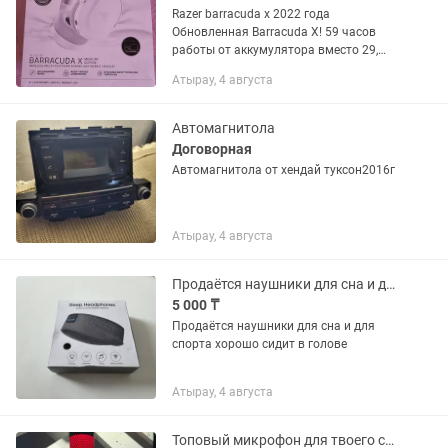
Razer barracudа х 2022 года
Обновленная Barracuda X! 59 часов
работы от аккумулятора вместо 29,
появился Bluetooth, улучшенное
Атырау, 4 августа
качество микрофона, а дизайн донгла
стал более компактный! Гарнитура «4...
Автомагнитола
Договорная
Автомагнитола от хендай туксон2016г
Атырау, 4 августа
Продаётся наушники для сна и для спорта
5 000 ₸
Продаётся наушники для сна и для
спорта хорошо сидит в голове
Атырау, 4 августа
Топовый микрофон для твоего сетапа