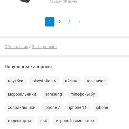
Атырау, 30 июля
улице или в поездках. Подключается к
смартфону, планшету...
1
2
3
Объявления
Электроника
Популярные запросы
ноутбук
playstation 4
айфон
телевизор
морозильники
samsung
телефоны бу
холодильники
iphone 7
iphone 11
iphone
видеокарты
ps4
игровой компьютер