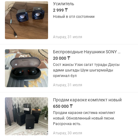
Усилитель
2 999 ₸
Новый в отл состоянии
Атырау, 31 июля
Беспроводные Наушники SONY WF C 500
20 000 ₸
Сост жаксы Узак сагат турады Даусы
адеми шыгады Шум шыгармайды
оригинал бул
Атырау, 31 июля
Продам караоке комплект новый
650 000 ₸
Продам караоке система комплект
новый. Обновленный новый песни.
Рассрочка есть.
Атырау, 30 июля