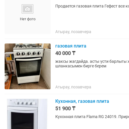
Продается газовая плита Гефест все 
Атырау, позавчера
газовая плита
40 000 ₸
жаксы жагдайда. асты үсти барлыгы жа
шланкасымен бирге берем
Атырау, позавчера
Кухонная, газовая плита
51 900 ₸
Кухонная плита Flama RG 24019. Приро