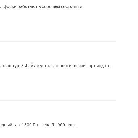
конфорки работают в хорошем состоянии
сап тұр. 3-4 ай ак ұсталган.почти новый . артындагы
дный газ- 1300 Па. Цена 51.900 тенге.