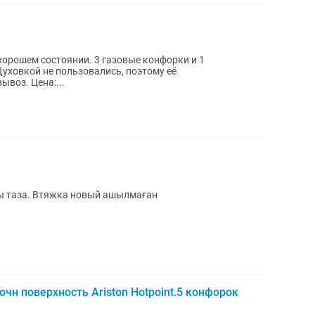
 хорошем состоянии. 3 газовые конфорки и 1
уховкой не пользовались, поэтому её
работоспособность неизвестна. Самовывоз. Цена:...
ы таза. Втяжка новый ашылмаған
очн поверхность Аriston Hotpoint.5 конфорок