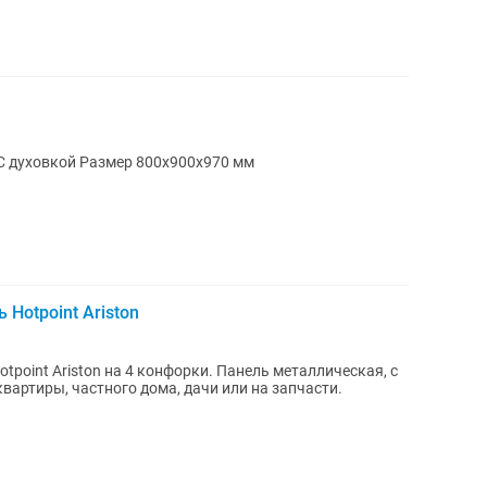
Газовая Плита ABAT ПГК-49 ЖШ - || - А С духовкой Размер 800х900х970 мм
Hotpoint Ariston
tpoint Ariston на 4 конфорки. Панель металлическая, с
вартиры, частного дома, дачи или на запчасти.