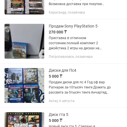
Возможна доставка при покупке
нескольких игр. Mutant Ninja Turtles:
Караганда, позавчера
Shredder’s Revenge → Черепашки-
ниндзя Шреддер Ревендж Legacy...
Продам Sony PlayStation 5
270 000 ₸
Приставка в отличном
состоянии.полный комплект 2
джойстика 2 игры на дисках на
приставке UFS 4 мортал комбат 11 ГТА
Петропавловск, позавчера
5
Диски для Пс4
5 000 ₸
Продам диски для пс 4 Год оф вар
Рагнарек за-10тысяч тенге Дожить до
рассвета за-5тысяч тенге Анчартед
внутри 1-2-3часть-5тысяч тенге Гта 5
Актау, 6 августа
-7тысяч тенге Торг есть
Диск гта 5
5 000 ₸
Новый диск гта 5. Сделано в