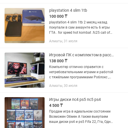
разделились) HDD:465 гб...
playstation 4 slim 1tb
100 000 ₸
playstation 4 slim 1tb 2 месяц назад
покупали в сам аккаунте есть 6 игры
ГТА . for speed hot kombat .fc25 call of
buty
Алматы, 31 июля
Игровой ПК с комплектом в рассрочку
138 000 ₸
Компьютер отлично справится с
нетребовательными играми и работой
с тяжёлыми программами Роблокс ,
Майнкрафт, ГТА , контр страйк , дота -
Алматы, 30 июля
спокойно потянет Монитор 22 дюйма ,
клавиатура и мышь в...
Игры диски пс4 ps5 пс5 ps4
4 500 ₸
Продам игра в идеальном состоянии
Возможен Обмен А также выкупаем
ваши диски ps4 и рs5 Fifa 22, Гта, Одни
из нас, Cyberpunk, Watch , Человек паук,