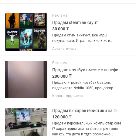
Реклама
Продам steam аккаунт
30 000 ₸
Продам стим аккаунт. Все игры
покупал сам. Играл только в кс и
фифа. Гта абсолютно нулевая. Продаю
Астана, вчера
в сявзи продажи пк. Есть прайм.
Сменим номер или почту в ближайшем
мне в комп. клубе
Реклама
Продаю ноутбук вместе с перефирией
200 000 ₸
Продаю игровой ноутбук Castom,
видеокарта Nvidia 1060, процессор
Intel(R) N95 (1.70GHz), 16 Гб
Караганда, вчера
оперативной памяти, Windows 11,
Всего 954 Гб памяти. Частота кадров в
играх: Кс2 на средних настройках...
Продам пк характеристики на фото игры тянет как кс2 гта дота и тдтп
120 000 ₸
Продам персональный компьютер core
i7 характеристики на фото игры тянет
как кс2 гта дота и тдтп возможно