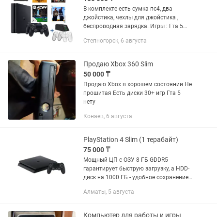
В комплекте есть сумка пс4, два
джойстика, чехлы для джойстика ,
беспроводная зарядка. Игры : Гта 5
Хоризон Призрак тушима (диска)
Степногорск, 6 августа
Фк24,25,26 Уфс 4 Рдр 2 Ведьмак Есть
торг и обмен на пс5 с моей...
Продаю Xbox 360 Slim
50 000 ₸
Продаю Xbox в хорошем состоянии Не
прошитая Есть диски 30+ игр Гта 5
нету
Конаев, 6 августа
PlayStation 4 Slim (1 терабайт)
75 000 ₸
Мощный ЦП с ОЗУ 8 ГБ GDDR5
гарантирует быструю загрузку, а HDD-
диск на 1000 ГБ - удобное сохранение
любимых игр. Подключение к ТВ через
Алматы, 5 августа
HDMI 1.4 обеспечивает стабильный
сигнал аудио/ видео без...
Компьютер для работы и игры