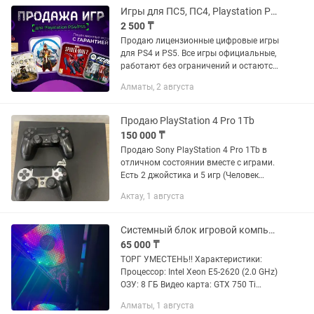
Игры для ПС5, ПС4, Playstation PS4,PS5 ФИФА 26, ГТА, ЮФС
2 500 ₸
Продаю лицензионные цифровые игры
для PS4 и PS5. Все игры официальные,
работают без ограничений и остаются
у вас навсегда. Подойдут для любой
Алматы, 2 августа
консоли PlayStation. INSAGRAM;
ps4games_kz (отзывы и...
Продаю PlayStation 4 Pro 1Tb
150 000 ₸
Продаю Sony PlayStation 4 Pro 1Tb в
отличном состоянии вместе с играми.
Есть 2 джойстика и 5 игр (Человек
Паук, ЮФС 2, Майнкрафт, Ватч Догс 2,
Актау, 1 августа
ГТА 5)
Системный блок игровой компьютер
65 000 ₸
ТОРГ УМЕСТЕНЬ!! Характеристики:
Процессор: Intel Xeon E5-2620 (2.0 GHz)
ОЗУ: 8 ГБ Видео карта: GTX 750 Ti
Материнская плата:Intel X79 (сокет LGA
Алматы, 1 августа
2011) SSD: C:154гб F:292 (они