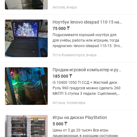
обмен на более мощный + доплата не
Актобе, вчера
много
Ноутбук lenovo ideapad 110-15 на i7 (6498u)
75 000 ₸
Подыскиваете хороший ноутбук для
для учёбы, работы или игрушек, тогда
предлагаю- lenovo ideapad 110-15. Этот
ноутбук в свое время был рабочей
Усть-Каменогорск, вчера
лошадкой и многим помогал по с
курсовыми, расчётам,...
Продам игровой компьютер и руль 960 градусов
185 000 ₸
i5 10400 1050 TI ССД + Жесткий диск
Руль 960 градусов можно сделать 260
МКПП 5 ступка 3 педали: Сцепления,
Тормоз, Газ Игры тянет на отлично,
Астана, позавчера
претензий не было. Кс на средний, гта
на высоких,...
Игры на дисках PlayStation
5 000 ₸
Цены от 5 до 20 тысяч Все игры
лицензионные, в хорошем состоянии.