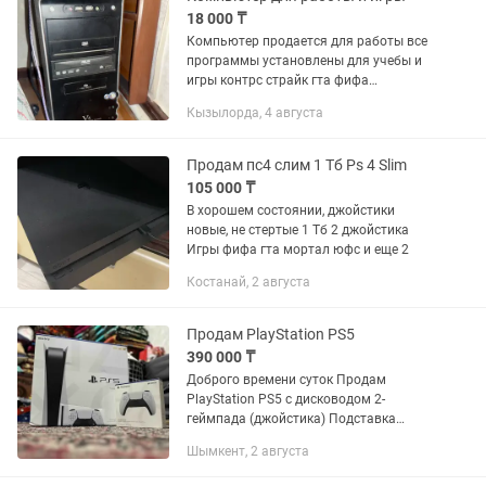
18 000 ₸
Компьютер продается для работы все
программы установлены для учебы и
игры контрс страйк гта фифа
майнкрафт стим гонки генералс дота и
Кызылорда, 4 августа
другие игры + антивирус в комплекте
Монитор процессор мышка и...
Продам пс4 слим 1 Тб Ps 4 Slim
105 000 ₸
В хорошем состоянии, джойстики
новые, не стертые 1 Тб 2 джойстика
Игры фифа гта мортал юфс и еще 2
Костанай, 2 августа
Продам PlayStation PS5
390 000 ₸
Доброго времени суток Продам
PlayStation PS5 с дисководом 2-
геймпада (джойстика) Подставка
FIFA25 FIFA 24 (оригинал) Гта 5 самая
Шымкент, 2 августа
последняя (оригинал) UFC5 (оригинал)
МорталКомбат 1 (оригинал)...