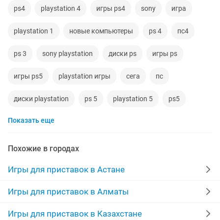
ps4
playstation 4
игры ps4
sony
игра
playstation 1
новые компьютеры
ps 4
пс4
ps 3
sony playstation
диски ps
игры ps
игры ps5
playstation игры
сега
пс
диски playstation
ps 5
playstation 5
ps5
Показать еще
игры xbox
playstation4
2 3
ps 2
аккаунты игр
playstation 4 игры
Похожие в городах
игры playstation3
ps 1
русские
playstation fifa
Игры для приставок в Астане
игры для playstation
мортал комбат
playstation5
Игры для приставок в Алматы
симулятор
новое
ps2
sony ps
Игры для приставок в Казахстане