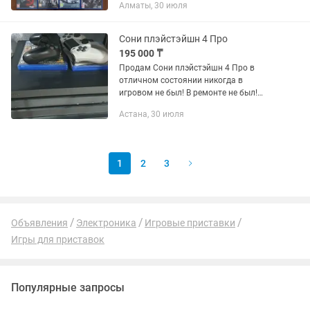
Алматы, 30 июля
Маралез, UFC, blood borne, Assassin's,
Mortal...
Сони плэйстэйшн 4 Про
195 000 ₸
Продам Сони плэйстэйшн 4 Про в
отличном состоянии никогда в
игровом не был! В ремонте не был!
Состояние как новый. 7 игр юфс3,
Астана, 30 июля
мортал комбат,гта 5, и еще другие
закаченные. +2 оригинальных
джойстика...
1
2
3
Объявления
Электроника
Игровые приставки
Игры для приставок
Популярные запросы