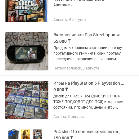
Австралии
Алматы, 6 августа
Эксклюзивная Psp Street прошитая
55 000 ₸
Продам в хорошем состоянии легенду
портативного гейминга, сони портабл
последнего поколения в шикарном
матовом черном цвете это Псп стрит!
Петропавловск, 6 августа
Приставка очень удобная, отлично
лежит в руках, а матовый...
Игры на PlayStation 5 PlayStation 4 Диски Gta5 Призрак Цусимы Фифа
9 000 ₸
Диски для Пс5 и Пс4 (ДИСКИ ОТ ПС4
ТОЖЕ ПОДХОДЯТ ДЛЯ ПС5) в хорошем
состоянии. Игр много, цены и игры
снизу. Почти все диски поддерживают
Астана, 6 августа
русский язык, оригинальные и с
коробкой! Ghost of tsushima /...
Ps4 slim 1tb полный комплектация
150 000 ₸