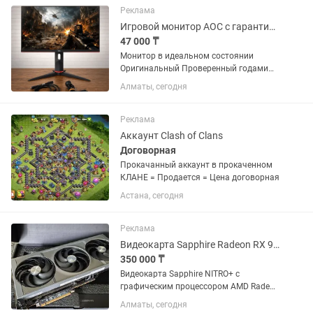
было есть, даже наклейка. прошу не
Реклама
звонить,...
Игровой монитор AOC с гарантией и доставкой
47 000 ₸
Монитор в идеальном состоянии
Оригинальный Проверенный годами
бренд Безрамочный Редкая матрица
Алматы, сегодня
IPS ! Модель 24G2SP/BK Поверхность
матовая Диагональ 24 дюйма Частота
165 герц ! Яркость...
Реклама
Аккаунт Clash of Clans
Договорная
Прокачанный аккаунт в прокаченном
КЛАНЕ = Продается = Цена договорная
Астана, сегодня
Реклама
Видеокарта Sapphire Radeon RX 9070 NITROAMD 16 ГБ
350 000 ₸
Видеокарта Sapphire NITRO+ с
графическим процессором AMD Radeon
RX 9070 демонстрирует высокую
Алматы, сегодня
производительность в играх и