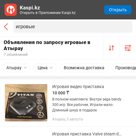
Kaspi.kz
Открыть
Открыть в Приложении Kaspi.kz
Объявления по запросу игровые в
Атырау
7 объявлений
Атырау
Цена
Возможна доставка
Производ
Игровая видео приставка
10 000 ₸
В полном комплекте. Внутри sega bendy
300 игр. Все рабочее. Играли мало.
Длинный шнур в подарок
Атырау, 3 августа
Игровая приставка Valve steam deck