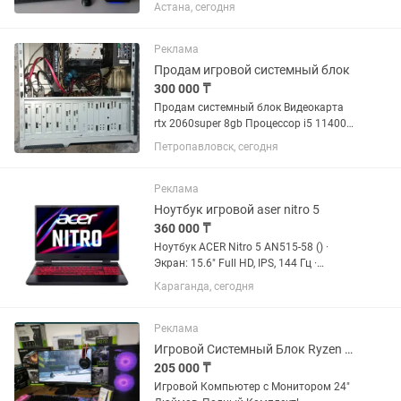
благодаря SSD тип M.2 NVMe объемом
Астана, сегодня
256Гб, а также процессора Intel i7-4790
на 4 ядра / 8 потоков. Видеокарта RX
580 8 ГБ легко...
Реклама
Продам игровой системный блок
300 000 ₸
Продам системный блок Видеокарта
rtx 2060super 8gb Процессор i5 11400
ОЗУ 16 gb Память HDD и SSD. Пишите
Петропавловск, сегодня
сюда.
Реклама
Ноутбук игровой aser nitro 5
360 000 ₸
Ноутбук ACER Nitro 5 AN515-58 () ·
Экран: 15.6" Full HD, IPS, 144 Гц ·
Процессор: Intel Core i5-12450H (12-е
Караганда, сегодня
поколение) · Память: 16 ГБ ОЗУ ·
Накопитель: SSD 512 ГБ · Видеокарта:
NVIDIA RTX 2050 ·...
Реклама
Игровой Системный Блок Ryzen 5 3600 / RX570 8GB / 16GB DDR4 / SSD NVMe
205 000 ₸
Игровой Компьютер с Монитором 24"