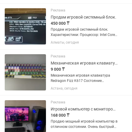
профессиональных приложениях.
Частота GPU достигает 2700 МГц в
Реклама
режиме Boost,...
Продам игровой системный блок.
450 000 ₸
Продам игровой системный блок.
Характеристики: Процессор: Intel Core
i5-12400F Материнская плата: MSI PRO
Алматы, сегодня
H610M-S DDR4 Оперативная память: 32
GB DDR4 Видеокарта: GeForce RTX 4060
12GB GDDR6 SSD:...
Реклама
Механическая игровая клавиатура Redragon Fizz K617
9 000 ₸
Механическая игровая клавиатура
Redragon Fizz K617 Состояние
отличное . Полностью исправна,
Астана, сегодня
работает без каких-либо нареканий.
Все клавиши, подсветка и функции в
идеальном...
Реклама
Игровой компьютер с монитором i7/16Гб/RX 580 8 ГБ/SSD M.2 256Гб
168 000 ₸
Продаю мощный игровой компьютер в
отличном состоянии. Очень быстрый