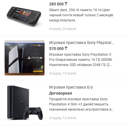
285 000 ₸
Steam deck. 256 гб память 16 гб.Цвет
черный почти новый только 2 месяцев
назад покупала.
Атырау, 24 июля
Игровая приставка Sony Playstation 5 Pro
570 000 ₸
Игровая приставка Sony Playstation 5
Pro.Оперативная память 16 ГБ GDDR6.
Накопитель SSD объёмом 2048 ГБ (2
ТБ).
Атырау, 15 июля
Игровая приставка б/у
Договорная
Продаётся игровая приставка Sony
Playstation 4 Slim +3 джойстика,есть
скачанные несколько игр,приставка в
отличном состоянии.
Атырау, 12 июля