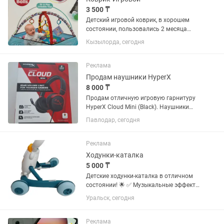
3 500 ₸
Детский игровой коврик, в хорошем
состоянии, пользовались 2 месяца
только, купили поздно ) покупала за
Кызылорда, сегодня
8000тг, отдам за 3500тг
Реклама
Продам наушники HyperX
8 000 ₸
Продам отличную игровую гарнитуру
HyperX Cloud Mini (Black). Наушники
абсолютно новые, в заводской
Павлодар, сегодня
упаковке, не распечатывались
(отличный вариант на подарок).
Покупались в официальном магазине.
Реклама
Ходунки-каталка
5 000 ₸
Детские ходунки-каталка в отличном
состоянии! 🌟 ✅ Музыкальные эффекты
✅ Световые эффекты ✅ Развивающая
Уральск, сегодня
игровая панель ✅ Устойчивая и
безопасная конструкция ✅ Помогает
малышу учиться ходить ✅ Все...
Реклама