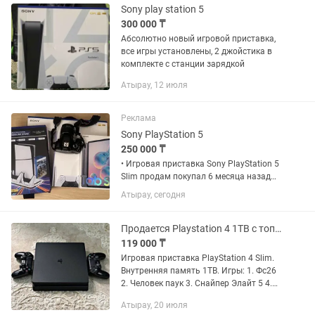
Sony play station 5
300 000 ₸
Абсолютно новый игровой приставка,
все игры установлены, 2 джойстика в
комплекте с станции зарядкой
Атырау, 12 июля
Реклама
Sony PlayStation 5
250 000 ₸
• Игровая приставка Sony PlayStation 5
Slim продам покупал 6 месяца назад
за 359000к еще на гарантий продаю
Атырау, сегодня
потому что не играю стоит без дела
без нареканий не вскрывалась
абсолютно в идеальном...
Продается Playstation 4 1TB с топовыми играми
119 000 ₸
Игровая приставка PlayStation 4 Slim.
Внутренняя память 1ТB. Игры: 1. Фс26
2. Человек паук 3. Снайпер Элайт 5 4.
Гта5 5. Юфс4 6. Мортал комбат 11
Атырау, 20 июля
полная издания 7. Один из нас 2 8.