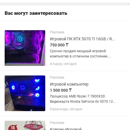
Наруто 9....
Вас могут заинтересовать
Реклама
Игровой ПК RTX 5070 Ti 16GB / Ryzen 7 5700X3D / 64GB / NVMe / Водянка,Wi-Fi
750 000 ₸
Срочно продаю мощный игровой
компьютер в отличном состоянии.
Компьютер собирался для себя из
Атырау, сегодня
качественных комплектующих,
полностью исправен и не требует
никаких вложений. Характеристики:
Реклама
Процессор...
Игровой компьютер
1 500 000 ₸
Процессор AMD Ryzen 7 7800X3D
Видеокарта Nvidia GeForce rtx 5070 12
гб Оперативка 32 гб Windows 11 pro
Караганда, сегодня
Монитор xtreon 240 герц Второй
монитор обычный 60 герц Микрофон
maono pd200x Клава и...
Реклама
Коврик-Игровой