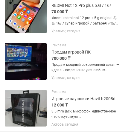
REDMI Not 12 Pro plus 5.G / 16/
70 000 ₸
xiaomi redmi not 12 pro + 5.g original 💪
💪 16/ / супер игровой / батарея ✅💪/
документы есть / чехол стекло /
Уральск, сегодня
уральск аксай доставка
Реклама
Продам игровой ПК
700 000 ₸
Продам мощный современный сетап —
идеальное решение для любых
тяжелых игр на ультра-настройках
Уральск, сегодня
(Cyberpunk 2077, CS2, Dota 2, GTA V),
стриминга, монтажа видео и работы с
3D. Всё железо свежее,...
Реклама
Игровые наушники Havit h2008d
12 000 ₸
3.5 mm jack, микрофон, единственное
что отсутствует
разветлитель(сплиттер), в хорошем
Актобе, сегодня
состоянии, продаю по причине редко
использовались, в коробке все что