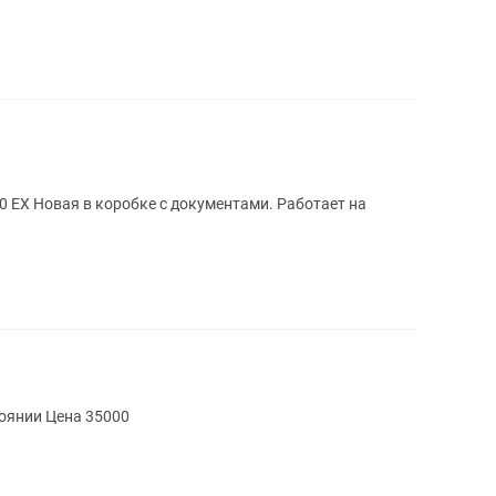
EX Новая в коробке с документами. Работает на
Вспышка godoz V860 ii в хорошем состоянии Цена 35000