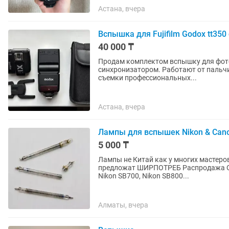
Астана, вчера
Вспышка для Fujifilm Godox tt350
40 000 ₸
Продам комплектом вспышку для фото
синхронизатором. Работают от пальч
съемки профессиональных...
Астана, вчера
Лампы для вспышек Nikon & Can
5 000 ₸
Лампы не Китай как у многих мастеров
предложат ШИРПОТРЕБ Распродажа Остатка с сервиса Отпра
Nikon SB700, Nikon SB800...
Алматы, вчера