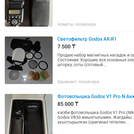
Алматы, позавчера
Светофильтр Godox AK-R1
7 500 ₸
Продаю набор магнитных насадок и с
Состояние: Хорошее, все основные эл
шторку, соты (сотовый...
Шымкент, позавчера
Фотовспышка Godox V1 Pro N Ак
85 000 ₸
кәсіби фотовспышка Godox V1 Pro (Ni
Godox VB30 жиынтығымен. Жағдайы: 
ауыстырылған (оригинал тетікпен...