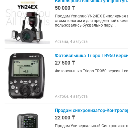
Биполярная вспышка yongnuo yn
50 000 ₸
Продам Yongnuo YN24EX Биполярная вспышка для макросъемки, особенно подойдет
стоматологам и для предметной съемки Приобреталось на каспи кз Состояние отли
пользовались буквально пару...
Астана, 4 августа
Фотовспышка Triopo TR950 верси
27 500 ₸
Фотовспышка Triopo TR950 версии ii 
Актобе, 4 августа
Продам синхронизатор-Контролер 
22 000 ₸
Продам Универсальный Синхронизатор-