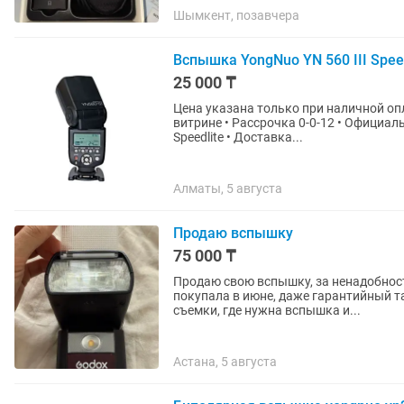
Шымкент, позавчера
Вспышка YongNuo YN 560 III Spee
25 000 ₸
Цена указана только при наличной опл
витрине • Рассрочка 0-0-12 • Официальная Гарантия -30 дней • Вспышка YongNuo YN 560 III
Speedlite • Доставка...
Алматы, 5 августа
Продаю вспышку
75 000 ₸
Продаю свою вспышку, за ненадобност
покупала в июне, даже гарантийный талон еще 
съемки, где нужна вспышка и...
Астана, 5 августа