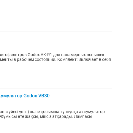
ветофильтров Godox AK-R1 для накамерных вспышек.
ементы в рабочем состоянии. Комплект: Включает в себя
кумулятор Godox VB30
kon жүйесі үшін) және қосымша түпнұсқа аккумулятор
Жұмысы өте жақсы, мінсіз атқарады. Лампасы