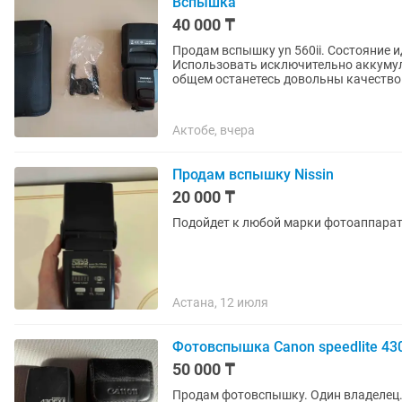
Вспышка
40 000 ₸
Продам вспышку yn 560ii. Состояние и
Использовать исключительно аккумул
общем останетесь довольны качество
Актобе, вчера
Продам вспышку Nissin
20 000 ₸
Подойдет к любой марки фотоаппара
Астана, 12 июля
Фотовспышка Canon speedlite 430
50 000 ₸
Продам фотовспышку. Один владелец. 