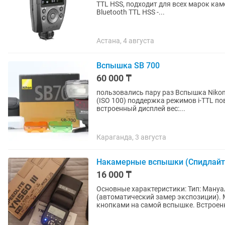
TTL HSS, подходит для всех марок камер - в количеств
Bluetooth TTL HSS -...
Астана, 4 августа
Вспышка SB 700
60 000 ₸
пользовались пару раз Вспышка Nikon
(ISO 100) поддержка режимов i-TTL по
встроенный дисплей вес:...
Караганда, 3 августа
Накамерные вспышки (Спидлай
16 000 ₸
Основные характеристики: Тип: Мануа
(автоматический замер экспозиции).
кнопками на самой вспышке. Встроенн