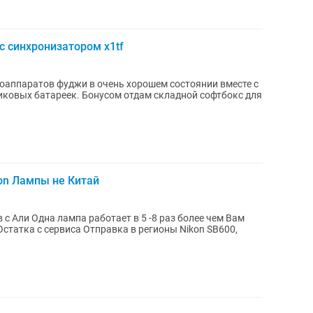
 с синхронизатором x1tf
аппаратов фуджи в очень хорошем состоянии вместе с
иковых батареек. Бонусом отдам складной софтбокс для
on Лампы не Китай
 с Али Одна лампа работает в 5 -8 раз более чем Вам
вка в регионы Nikon SB600,