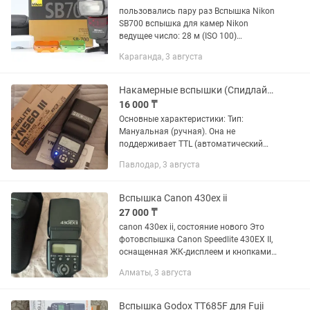
пользовались пару раз Вспышка Nikon
SB700 вспышка для камер Nikon
ведущее число: 28 м (ISO 100)
поддержка режимов i-TTL поворотная
Караганда, 3 августа
головка выбор угла освещения: авто,
ручной встроенный дисплей вес:...
Накамерные вспышки (Спидлайты)
16 000 ₸
Основные характеристики: Тип:
Мануальная (ручная). Она не
поддерживает TTL (автоматический
замер экспозиции). Мощность
Павлодар, 3 августа
импульса нужно выставлять вручную
кнопками на самой вспышке.
Встроенный...
Вспышка Canon 430ex ii
27 000 ₸
canon 430ex ii, состояние нового Это
фотовспышка Canon Speedlite 430EX II,
оснащенная ЖК-дисплеем и кнопками
управления на задней
Алматы, 3 августа
панели.Устройство предназначено для
использования с цифровыми...
Вспышка Godox TT685F для Fuji