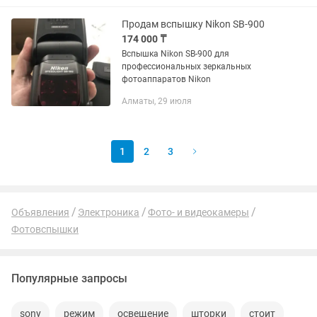
• Официальная Гарантия...
Продам вспышку Nikon SB-900
174 000 ₸
Вспышка Nikon SB-900 для
профессиональных зеркальных
фотоаппаратов Nikon
Алматы, 29 июля
1
2
3
Объявления
Электроника
Фото- и видеокамеры
Фотовспышки
Популярные запросы
sony
режим
освещение
шторки
стоит