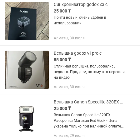
Синхронизатор godox x3 c
25 000 ₸
Почти новый, очень удобен в
использовании
Алматы, 30 июля
Вспышка godox v1pro c
85 000 ₸
Отличная вспышка, пользовались
недолго. Продаем, потому что перешли
на видео
Алматы, 30 июля
Вспышка Canon Speedlite 320EX Рассрочка Магазин Red Geek
25 000 ₸
Вспышка Canon Speedlite 320EX
Рассрочка Магазин Red Geek • Цена
указана только при наличной оплате.
цена указана уже со скидкой, от суммы
Алматы, 29 июля
которая на витрине • Рассрочка 0-0-12