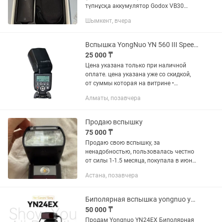
түпнұсқа аккумулятор Godox VB30
жиынтығымен. Жағдайы: Жұмысы өте
Шымкент, вчера
жақсы, мінсіз атқарады. Лампасы
ауыстырылған (оригинал тетікпен...
Вспышка YongNuo YN 560 III Speedlite Рассрочка Магазин Red Geek
25 000 ₸
Цена указана только при наличной
оплате. цена указана уже со скидкой,
от суммы которая на витрине •
Рассрочка 0-0-12 • Официальная
Алматы, позавчера
Гарантия -30 дней • Вспышка YongNuo
YN 560 III Speedlite • Доставка...
Продаю вспышку
75 000 ₸
Продаю свою вспышку, за
ненадобностью, пользовалась честно
от силы 1-1.5 месяца, покупала в июне,
даже гарантийный талон еще есть. В
Астана, позавчера
идеальном состоянии Я уже не
провожу съемки, где нужна вспышка
и...
Биполярная вспышка yongnuo yn24ex
50 000 ₸
Продам Yongnuo YN24EX Биполярная