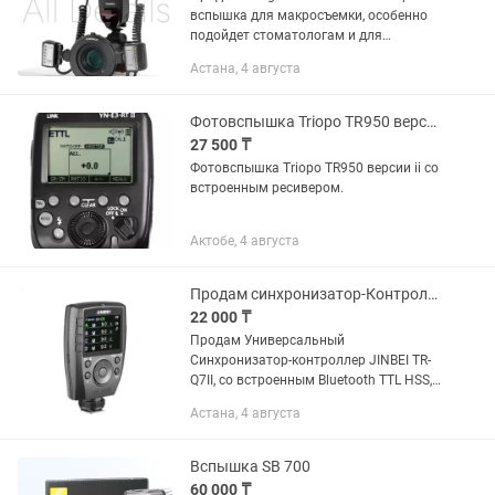
вспышка для макросъемки, особенно
подойдет стоматологам и для
предметной съемки Приобреталось на
Астана, 4 августа
каспи кз Состояние отличное,
пользовались буквально пару...
Фотовспышка Triopo TR950 версии ii со встроенным ресивером.
27 500 ₸
Фотовспышка Triopo TR950 версии ii со
встроенным ресивером.
Актобе, 4 августа
Продам синхронизатор-Контролер JINBEI TR-Q7II Bluetooth TTL HSS
22 000 ₸
Продам Универсальный
Синхронизатор-контроллер JINBEI TR-
Q7II, со встроенным Bluetooth TTL HSS,
подходит для всех марок камер - в
Астана, 4 августа
количестве - 1 штука Контроллер
JINBEI TR-Q7II Bluetooth TTL HSS -...
Вспышка SB 700
60 000 ₸