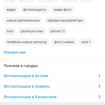
видео
фотоаппараты
видео фото
новые оригинальные
зарядка аккумулятора
note
iphone pro max
iphone 12
телефоны новые samsung
фото съемка
note 1
Показать еще
синтезатор
iphone 9
айфон max
покупаем ноутбук
8 iphone
samsung galaxy
Похожие в городах
ipad 1
авторадио
отдам
Фотовспышки в Астане
аккумуляторы iphone
12 айфон
sony камера
Фотовспышки в Алматы
телефон айфон 10
телефон samsung
iphone pro
Фотовспышки в Казахстане