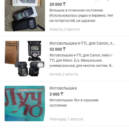
20 000 ₸
Вспышка в отличном состоянии.
Использовалась редко и бережно. Нет
ни потертостей, ни царапин
Алматы, 2 августа
Фотовспышки e-TTL для Canon, либо i-TTL для Nikon. Б/у
32 000 ₸
Фотовспышки e-TTL для Canon, либо i-
TTL для Nikon. Б/у. Мануальная,
универсальная, для многих систем. В
мягком чехле. Либо макро вспышка,
Актобе, 2 августа
оригинал Nikon. Цены разные.
Фотовспышка
3 000 ₸
Фотовспышка Луч в хорошем
состоянии
Павлодар, 1 августа