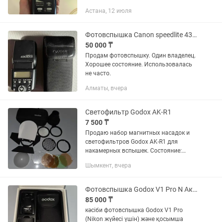
Астана, 12 июля
Фотовспышка Canon speedlite 430ex ii
50 000 ₸
Продам фотовспышку. Один владелец.
Хорошее состояние. Использовалась
не часто.
Алматы, вчера
Светофильтр Godox AK-R1
7 500 ₸
Продаю набор магнитных насадок и
светофильтров Godox AK-R1 для
накамерных вспышек. Состояние:
Хорошее, все основные элементы в
Шымкент, вчера
рабочем состоянии. Комплект:
Включает в себя шторку, соты
(сотовый...
Фотовспышка Godox V1 Pro N Аккумулятор Godox VB30
85 000 ₸
кәсіби фотовспышка Godox V1 Pro
(Nikon жүйесі үшін) және қосымша