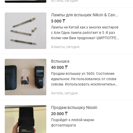
Астана, сегодня
пальчиковых батареек. Бонусом отдам
складной софтбокс для съемки
профессиональных...
Лампы для вспышек Nikon & Canon Лампы не Китай
5 000 ₸
Лампы не Китай как у многих мастеров
с Али Одна лампа работает в 5 -8 раз
более чем Вам предложат ШИРПОТРЕБ
Распродажа Остатка с сервиса
Алматы, сегодня
Отправка в регионы Nikon SB600, Nikon
SB700, Nikon SB800...
Вспышка
40 000 ₸
Продам вспышку yn 560ii. Состояние
идеальное. Не пользовались от слова
совсем. Использовать исключительно
аккумуляторные батарейки (в
Актобе, сегодня
комплект не поставляю). В общем
останетесь довольны качеством.
Продам вспышку Nissin
20 000 ₸
Подойдет к любой марки
фотоаппарата