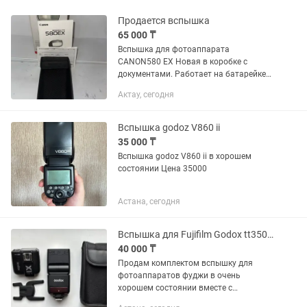
Продается вспышка
65 000 ₸
Вспышка для фотоаппарата
CANON580 EX Новая в коробке с
документами. Работает на батарейке
АА Напишите
Актау, сегодня
Вспышка godoz V860 ii
35 000 ₸
Вспышка godoz V860 ii в хорошем
состоянии Цена 35000
Астана, сегодня
Вспышка для Fujifilm Godox tt350 с синхронизатором x1tf
40 000 ₸
Продам комплектом вспышку для
фотоаппаратов фуджи в очень
хорошем состоянии вместе с
синхронизатором. Работают от