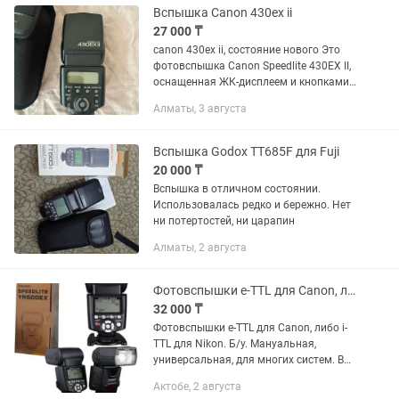
Встроенный...
Вспышка Canon 430ex ii
27 000 ₸
canon 430ex ii, состояние нового Это
фотовспышка Canon Speedlite 430EX II,
оснащенная ЖК-дисплеем и кнопками
управления на задней
Алматы, 3 августа
панели.Устройство предназначено для
использования с цифровыми...
Вспышка Godox TT685F для Fuji
20 000 ₸
Вспышка в отличном состоянии.
Использовалась редко и бережно. Нет
ни потертостей, ни царапин
Алматы, 2 августа
Фотовспышки e-TTL для Canon, либо i-TTL для Nikon. Б/у
32 000 ₸
Фотовспышки e-TTL для Canon, либо i-
TTL для Nikon. Б/у. Мануальная,
универсальная, для многих систем. В
мягком чехле. Либо макро вспышка,
Актобе, 2 августа
оригинал Nikon. Цены разные.