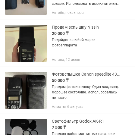
совсем. Использовать исключительно
аккумуляторные батарейки (в
Актобе, позавчера
комплект не поставляю). В общем
останетесь довольны качеством.
Продам вспышку Nissin
20 000 ₸
Подойдет к любой марки
фотоаппарата
Астана, 12 июля
Фотовспышка Canon speedlite 430ex ii
50 000 ₸
Продам фотовспышку. Один владелец.
Хорошее состояние. Использовалась
не часто.
Алматы, 6 августа
Светофильтр Godox AK-R1
7 500 ₸
Продаю набор магнитных насадок и