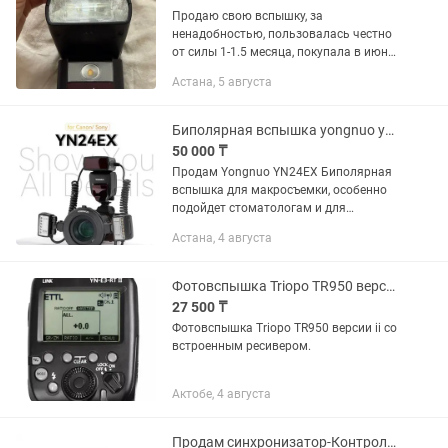
Продаю свою вспышку, за
ненадобностью, пользовалась честно
от силы 1-1.5 месяца, покупала в июне,
даже гарантийный талон еще есть. В
Астана, 5 августа
идеальном состоянии Я уже не
провожу съемки, где нужна вспышка
и...
Биполярная вспышка yongnuo yn24ex
50 000 ₸
Продам Yongnuo YN24EX Биполярная
вспышка для макросъемки, особенно
подойдет стоматологам и для
предметной съемки Приобреталось на
Астана, 4 августа
каспи кз Состояние отличное,
пользовались буквально пару...
Фотовспышка Triopo TR950 версии ii со встроенным ресивером.
27 500 ₸
Фотовспышка Triopo TR950 версии ii со
встроенным ресивером.
Актобе, 4 августа
Продам синхронизатор-Контролер JINBEI TR-Q7II Bluetooth TTL HSS