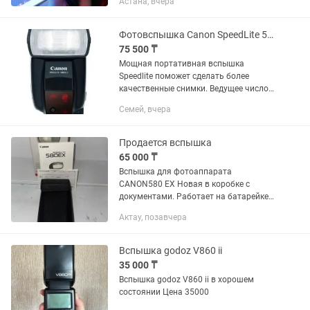
Астана, вчера
интернет- магазин ;)
Фотовспышка Canon SpeedLite 580EX II
75 500 ₸
Мощная портативная вспышка
Speedlite поможет сделать более
качественные снимки. Ведущее число
58 и полностью автоматический
Семей, вчера
экспозамер E-TTL II обеспечивают
достаточную мощность и
оптимальную...
Продается вспышка
65 000 ₸
Вспышка для фотоаппарата
CANON580 EX Новая в коробке с
документами. Работает на батарейке
АА Напишите
Актау, позавчера
Вспышка godoz V860 ii
35 000 ₸
Вспышка godoz V860 ii в хорошем
состоянии Цена 35000