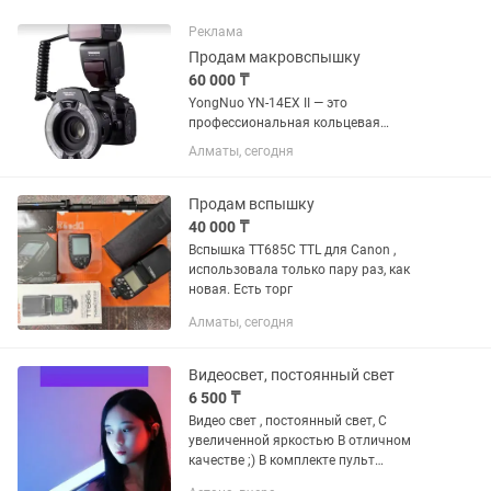
Реклама
Продам макровспышку
60 000 ₸
YongNuo YN-14EX II — это
профессиональная кольцевая
вспышка, разработанная для
Алматы, сегодня
макросъемки и портретной
фотографии, обеспечивающая
равномерное освещение и высокую
Продам вспышку
детализацию снимков. Независимая...
40 000 ₸
Вспышка TT685C TTL для Canon ,
использовала только пару раз, как
новая. Есть торг
Алматы, сегодня
Видеосвет, постоянный свет
6 500 ₸
Видео свет , постоянный свет, С
увеличенной яркостью В отличном
качестве ;) В комплекте пульт
дистанционного управления У нас