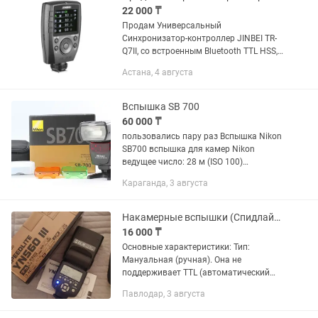
22 000 ₸
Продам Универсальный
Синхронизатор-контроллер JINBEI TR-
Q7II, со встроенным Bluetooth TTL HSS,
подходит для всех марок камер - в
Астана, 4 августа
количестве - 1 штука Контроллер
JINBEI TR-Q7II Bluetooth TTL HSS -...
Вспышка SB 700
60 000 ₸
пользовались пару раз Вспышка Nikon
SB700 вспышка для камер Nikon
ведущее число: 28 м (ISO 100)
поддержка режимов i-TTL поворотная
Караганда, 3 августа
головка выбор угла освещения: авто,
ручной встроенный дисплей вес:...
Накамерные вспышки (Спидлайты)
16 000 ₸
Основные характеристики: Тип:
Мануальная (ручная). Она не
поддерживает TTL (автоматический
замер экспозиции). Мощность
Павлодар, 3 августа
импульса нужно выставлять вручную
кнопками на самой вспышке.