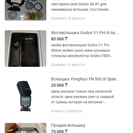
светофильтров Godox AK-R1 для
накамерных вспышек. Состояние:
Хорошее, все основные элементы в
Шымкент, 6 августа
рабочем состоянии. Комплект:
Включает в себя шторку, соты
(сотовый...
Фотовспышка Godox V1 Pro N Аккумулятор Godox VB30
85 000 ₸
кәсіби фотовспышка Godox V1 Pro
(Nikon жүйесі үшін) және қосымша
түпнұсқа аккумулятор Godox VB30
жиынтығымен. Жағдайы: Жұмысы өте
Шымкент, 6 августа
жақсы, мінсіз атқарады. Лампасы
ауыстырылған (оригинал тетікпен...
Вспышка YongNuo YN 560 III Speedlite Рассрочка Магазин Red Geek
25 000 ₸
Цена указана только при наличной
оплате. цена указана уже со скидкой,
от суммы которая на витрине •
Рассрочка 0-0-12 • Официальная
Алматы, 5 августа
Гарантия -30 дней • Вспышка YongNuo
YN 560 III Speedlite • Доставка...
Продаю вспышку
75 000 ₸