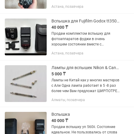
Астана, позавчера
Вспышка для Fujifilm Godox tt350 с синхронизатором x1tf
40 000 ₸
Продам комплектом вспышку для
фотоаппаратов фуджи в очень
хорошем состоянии вместе с
синхронизатором. Работают от
Астана, позавчера
пальчиковых батареек. Бонусом отдам
складной софтбокс для съемки
профессиональных...
Лампы для вспышек Nikon & Canon Лампы не Китай
5 000 ₸
Лампы не Китай как у многих мастеров
с Али Одна лампа работает в 5 -8 раз
более чем Вам предложат ШИРПОТРЕБ
Распродажа Остатка с сервиса
Алматы, позавчера
Отправка в регионы Nikon SB600, Nikon
SB700, Nikon SB800...
Вспышка
40 000 ₸
Продам вспышку yn 560ii. Состояние
идеальное. Не пользовались от слова