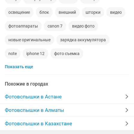
освещение
блок
внешний
шторки
видео
фотоаппараты
canon 7
видео фото
новые оригинальные
зарядка аккумулятора
note
iphone 12
фото съемка
Показать еще
телефоны новые samsung
note 1
синтезатор
iphone 9
айфон max
покупаем ноутбук
Похожие в городах
головки
8 iphone
samsung galaxy
ipad 1
Фотовспышки в Астане
авторадио
отдам
12 айфон
Фотовспышки в Алматы
аккумуляторы iphone
sony камера
Фотовспышки в Казахстане