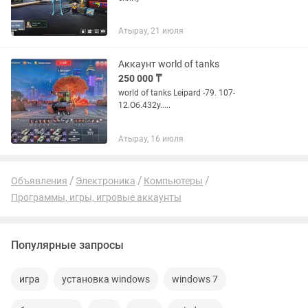
Атырау, 21 июля
Аккаунт world of tanks
250 000 ₸
world of tanks Leipard -79. 107-
12.Об.432y.....
Атырау, 16 июля
Объявления
Электроника
Компьютеры
Программы, игры, игровые аккаунты
Популярные запросы
игра
установка windows
windows 7