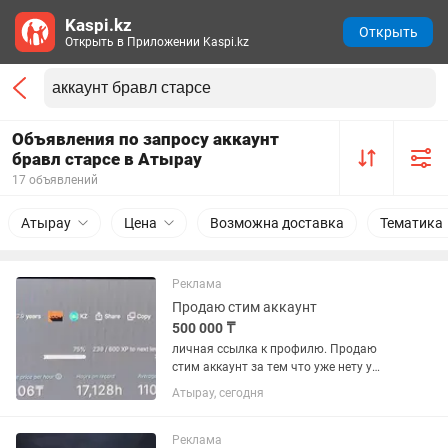
Kaspi.kz
Открыть
Открыть в Приложении Kaspi.kz
Объявления по запросу аккаунт
бравл старсе в Атырау
17 объявлений
Атырау
Цена
Возможна доставка
Тематика
Реклама
Продаю стим аккаунт
500 000 ₸
личная ссылка к профилю. Продаю
стим аккаунт за тем что уже нету у
самого тяги и интереса к играм. На
Атырау, сегодня
аккаунте числится 198 игр которые
были куплены, есть еще +- 10 игр
которые являются F2P. Топ игр...
Реклама