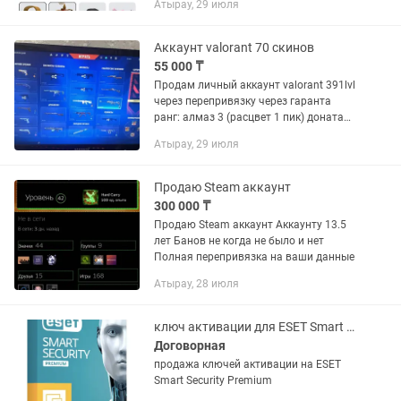
Атырау, 29 июля
Аккаунт valorant 70 скинов
55 000 ₸
Продам личный аккаунт valorant 391lvl
через перепривязку через гаранта
ранг: алмаз 3 (расцвет 1 пик) доната
на 13.900 рублей смена ника откроется
Атырау, 29 июля
10.10.2026 после продажи
предоставлю чеки и дату...
Продаю Steam аккаунт
300 000 ₸
Продаю Steam аккаунт Аккаунту 13.5
лет Банов не когда не было и нет
Полная перепривязка на ваши данные
Атырау, 28 июля
ключ активации для ESET Smart Security Premium
Договорная
продажа ключей активации на ESET
Smart Security Premium