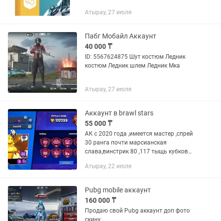
Атырау, 27 июля
Пабг Мобайл Аккаунт
40 000 ₸
ID: 5567624875 Шут костюм Ледник
костюм Ледник шлем Ледник Мка
Атырау, 27 июля
Аккаунт в brawl stars
55 000 ₸
АК с 2020 года ,имеется мастер ,спрей
30 ранга почти марсианская
слава,винстрик 80 ,117 тыщь кубков
кучу скинов леги мифик имеются дажэ
Атырау, 22 июля
редкие скины которые не продаются
эксклюзив ,ну и фулл прокачка...
Pubg mobile аккаунт
160 000 ₸
Продаю свой Pubg аккаунт доп фото
скину