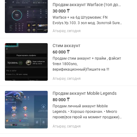
Продам аккаунт Warface (топ донаты/ редкий нож керамбит наследие)
30 000 ₸
Warface + на 6д Штурмовик: FN
Evolys.Ур.103. 3 зол мод. Золотой Sure
Fire MGX. MPAR-556.Ур.6. FN SCAR-
Атырау, сегодня
H.Ур.8. M16A3 Custom.Ур.18. Медик:
Калашников MP-155 Ultima.Ур.3. PA
EG240.Ур.30. Инженер: SIG...
Стим аккаунт
60 000 ₸
Продам стим аккаунт + прайм , фэйсит
9лвл 1800эло,
верификационный)Пишите на !!!
Атырау, сегодня
Продам аккаунт Mobile Legends
80 000 ₸
Продам личный аккаунт Mobile
Legends. • Хорошо прокачан. • Много
героев(все герой на момент продажи) и
скинов. • Все данные передам после
Атырау, сегодня
оплаты. • Возможна проверка аккаунта
по демонстрации...