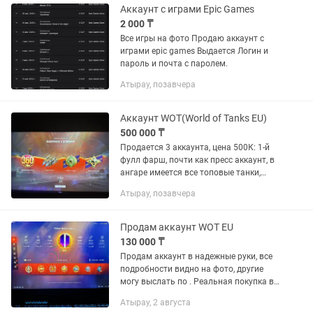
Аккаунт с играми Epic Games
2 000 ₸
Все игры на фото Продаю аккаунт с
играми epic games Выдается Логин и
пароль и почта с паролем.
Атырау, позавчера
Аккаунт WOT(World of Tanks EU)
500 000 ₸
Продается 3 аккаунта, цена 500К: 1-й
фулл фарш, почти как пресс аккаунт, в
ангаре имеется все топовые танки,
абсолютно все 10ки, и почти все 11,
Атырау, позавчера
несколько штук только осталось
докачать. Много...
Продам аккаунт WOT EU
130 000 ₸
Продам аккаунт в надежные руки, все
подробности видно на фото, другие
могу выслать по . Реальная покупка в
Атырау при встрече. Другие города
Атырау, 2 августа
могут купить онлайн через