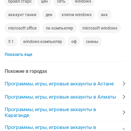
бравл старс
цен
сеть
windows
аккаунт танки
ден
ключи windows
акк
microsoft office
пк компьютер
microsoft windows
5 1
windows компьютер
оф
скины
Показать еще
диск windows
pro
игры компьютера
диски игры
оплат
windows игры
тенге
Похожие в городах
аккаун
русские
world
торг
компьютер
Программы, игры, игровые аккаунты в Астане
аккаунты игр
free
аккаунта
блок
личны
Программы, игры, игровые аккаунты в Алматы
Программы, игры, игровые аккаунты в
уровень
windows 11
лицензионный windows
Караганде
для
Программы, игры, игровые аккаунты в