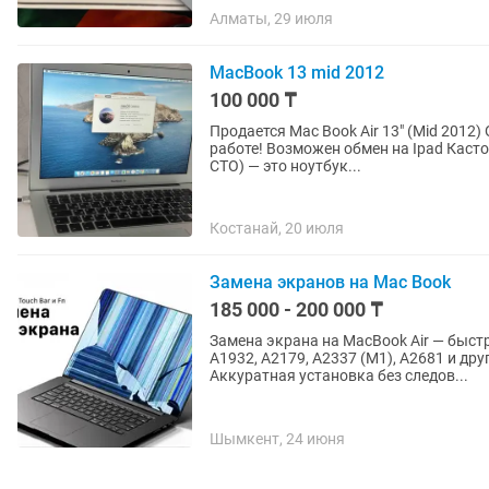
Алматы, 29 июля
MacBook 13 mid 2012
100 000 ₸
Продается Mac Book Air 13" (Mid 2012) Отличное состояние, полностью исправен, готов к
работе! Возможен обмен на Ipad Кастомная модель MacBook 2012 года (Configure To Order —
CTO) — это ноутбук...
Костанай, 20 июля
Замена экранов на Mac Book
185 000 - 200 000 ₸
Замена экрана на MacBook Air — быст
A1932, A2179, A2337 (M1), A2681 и др
Аккуратная установка без следов...
Шымкент, 24 июня