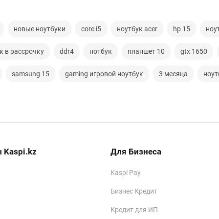
новые ноутбуки
core i5
ноутбук acer
hp 15
ноу
к в рассрочку
ddr4
нотбук
планшет 10
gtx 1650
samsung 15
gaming игровой ноутбук
3 месяца
ноут
 Kaspi.kz
Для Бизнеса
Kaspi Pay
Бизнес Кредит
Кредит для ИП