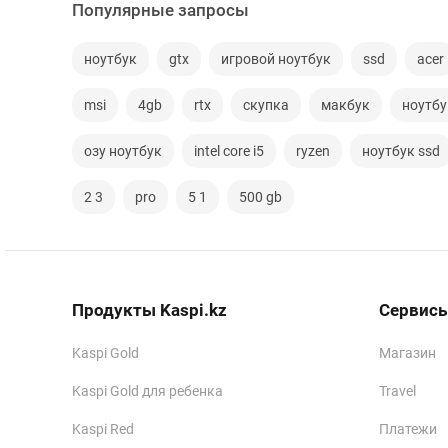
Популярные запросы
ноутбук
gtx
игровой ноутбук
ssd
acer
msi
4gb
rtx
скупка
макбук
ноутбу
озу ноутбук
intel core i5
ryzen
ноутбук ssd
2 3
pro
5 1
500 gb
Продукты Kaspi.kz
Сервисы
Kaspi Gold
Магазин
Kaspi Gold для ребенка
Travel
Kaspi Red
Платежи