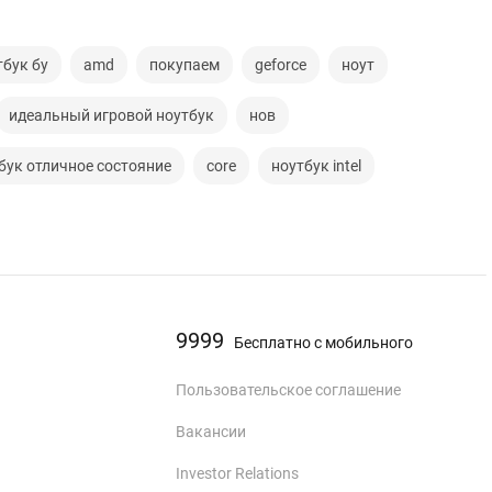
тбук бу
amd
покупаем
geforce
ноут
идеальный игровой ноутбук
нов
бук отличное состояние
core
ноутбук intel
9999
Бесплатно с мобильного
Пользовательское соглашение
Вакансии
Investor Relations