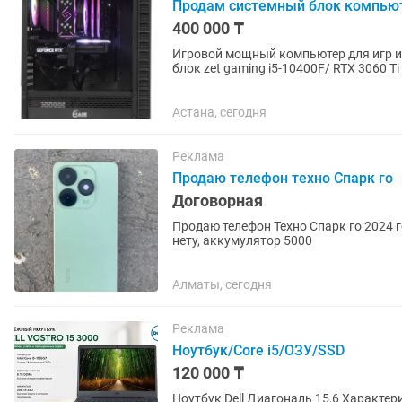
Продам системный блок компьюте
400 000 ₸
Игровой мощный компьютер для игр и работ
блок zet gaming i5-10400F/ RTX 3060 Ti 8GB/ 
Базовая частота 2900...
Астана, сегодня
Реклама
Продаю телефон техно Спарк го
Договорная
Продаю телефон Техно Спарк го 2024 
нету, аккумулятор 5000
Алматы, сегодня
Реклама
Ноутбук/Core i5/ОЗУ/SSD
120 000 ₸
Ноутбук Dell Диагональ 15,6 Характери