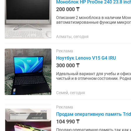
Моноблок HP ProOne 240 23.8 inc
200 000 ₸
Описание 2 моноблока в наличии Мон
автоматизированные функции микропр
позволяют повысить...
Алматы, сегодня
Реклама
Ноутбук Lenovo V15 G4 IRU
300 000 ₸
Идеальный вариант для учебы и офисн
чистый и в отличном состоянии. Родна
ЛЮБЫЕ ПРОВЕРКИ. Реальному...
Семей, сегодня
Реклама
Продам оперативную память Trid
104 990 ₸
Продаю оперативную память так как 