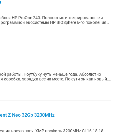
h
облок HP ProOne 240. Полностью интегрированные и
ограммной экосистемы HP BIOSphere 6-го поколения
ой работы. Ноутбуку чуть меньше года. Абсолютно
я коробка, зарядка все на месте. По сути он как новый.
ent Z Neo 32Gb 3200MHz
купил новую пару. XMP профиль 3200MHz CL16-18-18