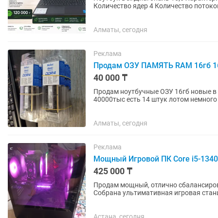
Количество ядер 4 Количество потоков 
Graphics SSD 256...
Алматы, сегодня
Реклама
Продам ОЗУ ПАМЯТЬ RAM 16гб 16
40 000 ₸
Продам ноутбучные ОЗУ 16гб новые в коробках SODIMM DDR4 3200Mh
Алматы, сегодня
Реклама
Мощный Игровой ПК Core i5-13400
425 000 ₸
Продам мощный, отлично сбалансиров
Собрана ультимативная игровая стан
Компьютер работает абсолютно...
Астана, сегодня