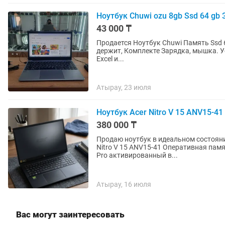
Hoутбук Chuwi ozu 8gb Ssd 64 g
43 000 ₸
Продается Ноутбук Chuwi Память Ssd 64
держит, Комплекте Зарядка, мышка. Установлено Windows 10 Антивирус, Офис (Microsoft Word,
Excel и...
Атырау, 23 июля
Ноутбук Acer Nitro V 15 ANV15-41
380 000 ₸
Продаю ноутбук в идеальном состоянии Не 
Nitro V 15 ANV15-41 Оперативная память: 16 GB M.2: 512 GB Видеокарта: RTX 4050 Windows 11
Pro активированный в...
Атырау, 16 июля
Вас могут заинтересовать