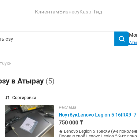
Клиентам
Бизнесу
Kaspi Гид
Мой
Аты
тбуки
озу в Атырау
(5)
Сортировка
Реклама
НоутбукLenovo Legion 5 16IRX9 
750 000 ₸
🔥 Lenovo Legion 5 16IRX9 (9-е поколени
Продаю свой Lenovo Legion 5 9-го по