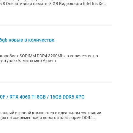
8 Оперативная память: 8 GB Видеокарта Intel Iris Xe
gb новые в количестве
z в количестве по
40000тыс есть 14 штук лотом немного уступлю Алматы мкр Аккент
F / RTX 4060 Ti 8GB / 16GB DDR5 XPG
анный игровой компьютер в идеальном состоянии.
ция на современной и дорогой платформе DDR5.