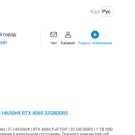
Қаз
Рус
 город:
рау
Чат
Кабинет
Подать объявление
i7-14650HX RTX 4060 32GBDDR5
е) | i7-14650HX | RTX 4060 Full TGP | 32 GB DDR5 | 1 TB SSD
коления в идеальном состоянии. Покупал новым для себя