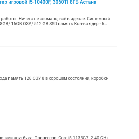
р игровой i5-10400F, 3060TI 8ГБ Астана
ы. Ничего не сломано, всё в идеале. Системный
16GB ОЗУ/ 512 GB SSD память Кол-во ядер - 6
года память 128 ОЗУ 8 в хорошем состоянии, коробки
стики ноутбука: Процессор: Core i5-1135G7. 2.40 GHz