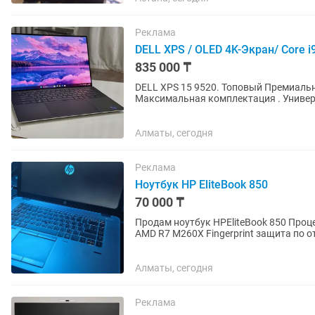
Реклама
DELL XPS / OLED 4K-Экран/ Core i
835 000 ₸
DELL XPS 15 9520. Топовый Премиальный Ноутбук . Состояние Отличное . Самая
Максимальная комплектация . Универсальный- подойдет под любые задачи Потянет все
топовые программы и игры . 15,6...
Алматы, сегодня
Реклама
Ноутбук HP EliteBook 850
70 000 ₸
Продам ноутбук HPEliteBook 850 Процессор Core i7 Озу память 16GB 
AMD R7 M260X Fingerprint защита по о
Дополнительный монитор в...
Алматы, сегодня
Реклама