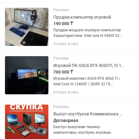
RTX 4070 Ti EAGLE OC 12 GB(3
вентилятора) Оперативная память:
Реклама
Kingston...
Продам компьютер игровой
190 000 ₸
Продам мощную игровую компьютер
Характеристики: Intel core i5 9400f 32
gb озу kingston fury есть еще 2
Атырау, вчера
свободных слота Видеокарта nvidia Gtx
1660 super oc Ssd 240 Hdd 1 tb Блок
питания AeroCool VX...
Реклама
Игровой ПК ASUS RTX 4060TI, I5 13400F, 32gb DDR5
700 000 ₸
Игровой комплект ASUS RTX 4060 Ti /
Intel Core i5-13400F / DDR5 32 ГБ
Продается мощный игровой комплект
Атырау, вчера
в отличном состоянии. Все полностью
исправно. На системный блок
действует гарантия еще 10...
Реклама
Выкуп ноутбуков Коммисионка быстро самые высокие цены оплата сразу!!!
Договорная
Быстро выкупаем технику:
компьютеры, ноутбуки, игровые
приставки, технику для дома,