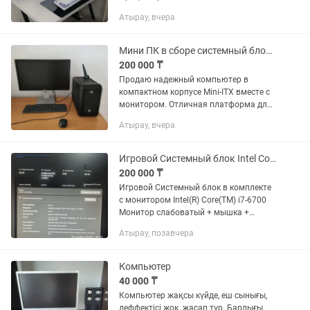
Количество ядер процессора:6 ядер
Атырау, вчера
Графический процессор: NVIDIA
GeForce RTX 3060 Тип оперативной...
Мини ПК в сборе системный блок, монитор, мышь, клавиатура
200 000 ₸
Продаю надежный компьютер в
компактном корпусе Mini-ITX вместе с
монитором. Отличная платформа для
дальнейшего апгрейда. Материнская
Атырау, вчера
плата ASUS ROG STRIX Z390-I GAMING
поддерживает топовые...
Игровой Системный блок Intel Core i7-6700
200 000 ₸
Игровой Системный блок в комплекте
с монитором Intel(R) Core(TM) i7-6700
Монитор слабоватый + мышка +
клавиатура Возможно обмен на
Атырау, позавчера
ноутбук Не звонит только пишите
Компьютер
40 000 ₸
Компьютер жақсы күйде, еш сынығы,
деффектісі жоқ, жасап тұр. Барлығы