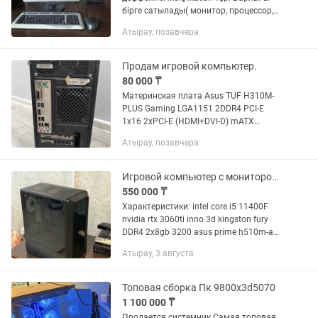
бірге сатылады( монитор, процессор,
клавиатура, мышка, колонки).
Атырау, позавчера
Продам игровой компьютер.
80 000 ₸
Материнская плата Asus TUF H310M-
PLUS Gaming LGA1151 2DDR4 PCI-E
1x16 2xPCI-E (HDMI+DVI-D) mATX
Видеокарта: NVIDIA GeForce GTX 1050
Атырау, позавчера
Ti Процессор: Intel Core i3- 9100F Кулер
: deepcool Блок питания...
Игровой компьютер с монитором (RTX 3060 Ti и Intel Core i5 11400F)
550 000 ₸
Характеристики: intel core i5 11400F
nvidia rtx 3060ti inno 3d kingston fury
DDR4 2x8gb 3200 asus prime h510m-a
HDD 1tb SSD 256gb монитор: Samsung
Атырау, 3 августа
S24A350H (24”, Full HD, TN, 60–75...
Топовая сборка Пк 9800х3d5070
1 100 000 ₸
Продается системник Самая топовая