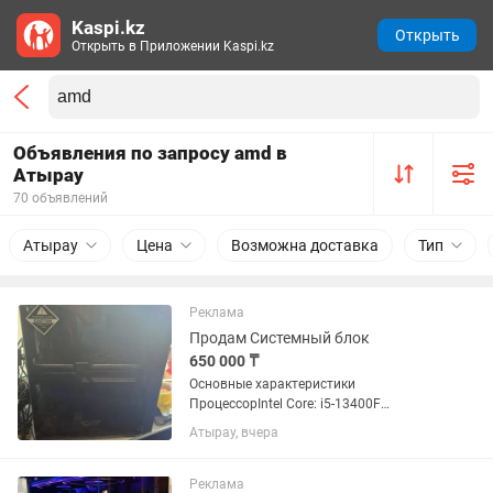
Kaspi.kz
Открыть
Открыть в Приложении Kaspi.kz
Объявления по запросу amd в
Атырау
70 объявлений
Атырау
Цена
Возможна доставка
Тип
Реклама
Продам Системный блок
650 000 ₸
Основные характеристики
ПроцессорIntel Core: i5-13400F
Поколение процессора: Intel 13th
Атырау, вчера
Количество ядер процессора: 10 ядер
Базовая частота процессора: 2500 МГц
Максимальная частота процессора:
Реклама