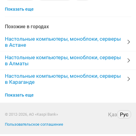
Показать еще
комплект компьютера
полный комплект компьютер
1tb
блок компьютера
сборка компьютера
Похожие в городах
комплект пк
rtx 4060
игровой
пк компьютер
Настольные компьютеры, моноблоки, серверы
в Астане
игры компьютера
сборка пк
3060
Настольные компьютеры, моноблоки, серверы
в Алматы
работа для по
системные блоки пк
ryzen
Настольные компьютеры, моноблоки, серверы
ddr4 8gb
бу компьютеры
rtx
в Караганде
игровая клавиатура
мощные компьютеры
Настольные компьютеры, моноблоки, серверы
Показать еще
в Шымкенте
gtx 1650
Настольные компьютеры, моноблоки, серверы
Қаз
Рус
© 2012-2026, АО «Kaspi Bank»
в Усть-Каменогорске
Пользовательское соглашение
Настольные компьютеры, моноблоки, серверы