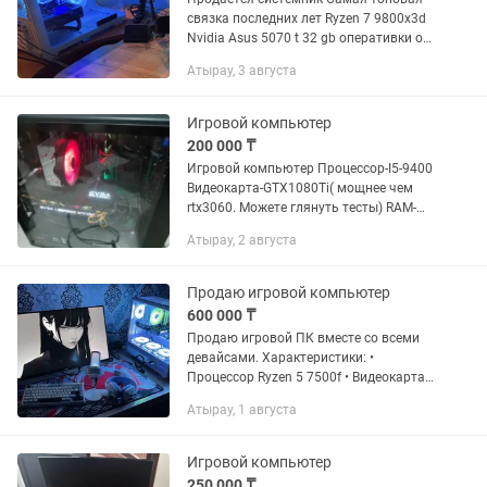
связка последних лет Ryzen 7 9800x3d
Nvidia Asus 5070 t 32 gb оперативки от
kinfston fury Ssd 1 tb kingston m2 850 w
Атырау, 3 августа
блок питания Водяное охлаждение от
deepcool...
Игровой компьютер
200 000 ₸
Игровой компьютер Процессор-I5-9400
Видеокарта-GTX1080Ti( мощнее чем
rtx3060. Можете глянуть тесты) RAM-
DDR4-16GB(2×8) SSD-256gb HDD-2tb Не
Атырау, 2 августа
смог загрузить фото, можете писать,
пришлю фото если что
Продаю игровой компьютер
600 000 ₸
Продаю игровой ПК вместе со всеми
девайсами. Характеристики: •
Процессор Ryzen 5 7500f • Видеокарта
RTX 4060 • Оперативная память 32 GB
Атырау, 1 августа
DDR5 ADATA XPG 6000 MHz • SSD
ADATA LEGEND 1 TB • Монитор...
Игровой компьютер
250 000 ₸