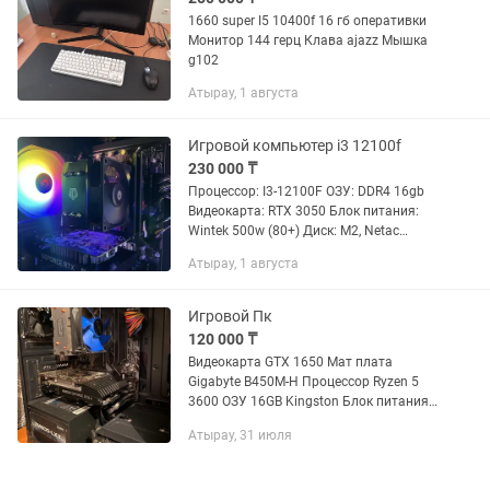
1660 super I5 10400f 16 гб оперативки
Монитор 144 герц Клава ajazz Мышка
g102
Атырау, 1 августа
Игровой компьютер i3 12100f
230 000 ₸
Процессор: I3-12100F ОЗУ: DDR4 16gb
Видеокарта: RTX 3050 Блок питания:
Wintek 500w (80+) Диск: M2, Netac
256gb Диск2: SATA 2.5 500 gb Корпус:
Атырау, 1 августа
X3 Dominion mini
Игровой Пк
120 000 ₸
Видеокарта GTX 1650 Мат плата
Gigabyte B450M-H Процессор Ryzen 5
3600 ОЗУ 16GB Kingston Блок питания
Zalman 600W Срочно Обмен есть
Атырау, 31 июля
айфон 13про и выше