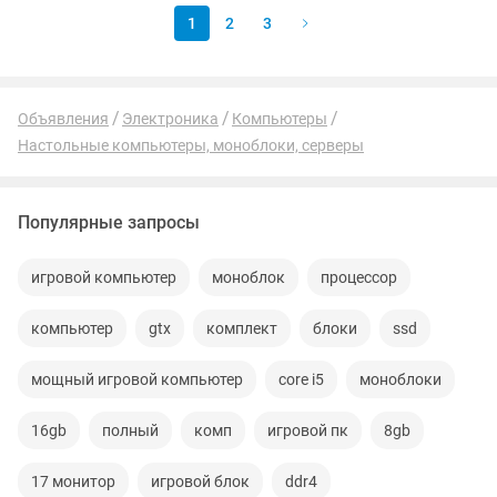
1
2
3
Объявления
Электроника
Компьютеры
Настольные компьютеры, моноблоки, серверы
Популярные запросы
игровой компьютер
моноблок
процессор
компьютер
gtx
комплект
блоки
ssd
мощный игровой компьютер
core i5
моноблоки
16gb
полный
комп
игровой пк
8gb
17 монитор
игровой блок
ddr4