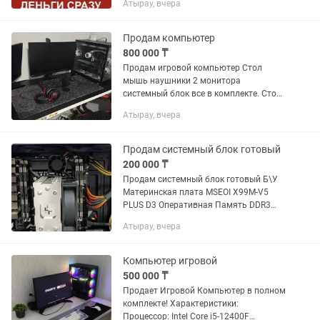
Атырау, вчера
аксессуары для компьютера,
клмплектующие и многое другое.
Самые высокие цены в городе
Продам компьютер
самовывозом заберем.Быстро и...
800 000 ₸
Продам игровой компьютер Стол
мышь наушники 2 монитора
системный блок все в комплекте. Стол
ХАРАКТЕРИСТИКИ на фото
Атырау, вчера
Продам системный блок готовый
200 000 ₸
Продам системный блок готовый Б\У
Материнская плата MSEOI X99M-V5
PLUS D3 Оперативная Память DDR3
Серверная 8гб 4шт общ 32гб
Атырау, вчера
Процессор Xeon E5-2676v3 Стоит NVME
m2 на 250гб+SSD Apacer на...
Компьютер игровой
500 000 ₸
Продает Игровой Компьютер в полном
комплекте! Характеристики:
Процессор: Intel Core i5-12400F