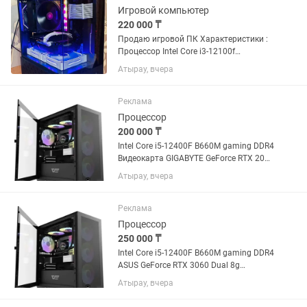
4600...
Игровой компьютер
220 000 ₸
Продаю игровой ПК Характеристики :
Процессор Intel Core i3-12100f
Оперативная память Silicon Xpower
Атырау, вчера
DDR4 8X2GB 3600MHZ CL18 1TB SSD
HIKVISION E100 Материнская плата
Asrock h610m Куллер процессора...
Реклама
Процессор
200 000 ₸
Intel Core i5-12400F B660M gaming DDR4
Видеокарта GIGABYTE GeForce RTX 2060
SUPER 8Gb Kingston HyperX FURY Black
Атырау, вчера
16g
Реклама
Процессор
250 000 ₸
Intel Core i5-12400F B660M gaming DDR4
ASUS GeForce RTX 3060 Dual 8g
Kingston HyperX FURY Black 16g
Атырау, вчера