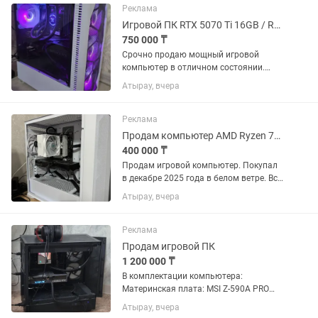
Реклама
Игровой ПК RTX 5070 Ti 16GB / Ryzen 7 5700X3D / 64GB / NVMe / Водянка,Wi-Fi
750 000 ₸
Срочно продаю мощный игровой
компьютер в отличном состоянии.
Компьютер собирался для себя из
Атырау, вчера
качественных комплектующих,
полностью исправен и не требует
никаких вложений. Характеристики:
Реклама
Процессор...
Продам компьютер AMD Ryzen 7600x 3060ti
400 000 ₸
Продам игровой компьютер. Покупал
в декабре 2025 года в белом ветре. Все
чеки имеются, и коробки от каждого
Атырау, вчера
компонента. В кс на высоких 200-250
фпс, на средних 300-350
Характеристики: - Видеокарта...
Реклама
Продам игровой ПК
1 200 000 ₸
В комплектации компьютера:
Материнская плата: MSI Z-590A PRO
Процессор: Intel Core I7-11700K
Атырау, вчера
Видеокарта: GYGABITE NVIDIA GeForce