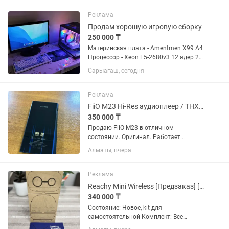
Реклама
Продам хорошую игровую сборку
250 000 ₸
Материнская плата - Amentmen X99 A4
Процессор - Xeon E5-2680v3 12 ядер 24
потока Видеокарта - Dicasver AMD
Сарыагаш, сегодня
Radeon RX 580 8GB 2048SP White
Оперативная память - 32GB DDR4 2X16
2133MHz Корпус - XG...
Реклама
FiiO M23 Hi-Res аудиоплеер / THX AAA
350 000 ₸
Продаю FiiO M23 в отличном
состоянии. Оригинал. Работает
идеально, без проблем , в ремонте не
Алматы, вчера
был. Поддержка: Hi-Res Audio Hi-Res
Wireless THX AAA MQA Bluetooth / Wi-Fi
Desktop Mode Очень...
Реклама
Reachy Mini Wireless [Предзаказ] [Hugging Face]
340 000 ₸
Состояние: Новое, kit для
самостоятельной Комплект: Все
детали и инструкция (сборка 1 час).