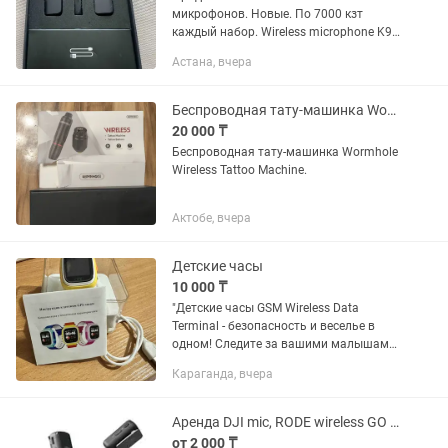
микрофонов. Новые. По 7000 кзт
каждый набор. Wireless microphone K9
и Wireless 2.4G
Астана, вчера
Беспроводная тату-машинка Wormhole Wireless Tattoo Machine.
20 000 ₸
Беспроводная тату-машинка Wormhole
Wireless Tattoo Machine.
Актобе, вчера
Детские часы
10 000 ₸
"Детские часы GSM Wireless Data
Terminal - безопасность и веселье в
одном! Следите за вашими малышами
с удовольствием, зная, что они всегда
Караганда, вчера
на связи. Эти часы не только
показывают время, но и...
Аренда DJI mic, RODE wireless GO петличек
от 2 000 ₸