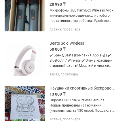
20 990 ₸
Микрофоны JBL PartyBox Wireless Mic -
универсальное решение для любого
портативного устройства. Удобные
переносные микрофоны в количестве 2
Астана, позавчера
шт имеют встроенные аккумуляторы и
заряжаются с помощью...
Beats Solo Wireless
50 000 ₸
✔️ Бренд Beats (компания Apple 🍎) ✔️
Bluetooth / Wireless ✔️ Очень красивый
стильный цвет ✔️ Мощный и чистый
звук 🔥 ✔️ Отлично держат заряд ✔️
Тараз, позавчера
Удобные и лёгкие ✔️ Есть чехол
Состояние практически...
Наушники спортивные беспроводные
13 000 ₸
Hupoaf H87 True Wireless Earbuds
Новые, привезены из Германии
(куплены там за 130 евро). Продаю, т.к.
мне не нужны.
Астана, позавчера