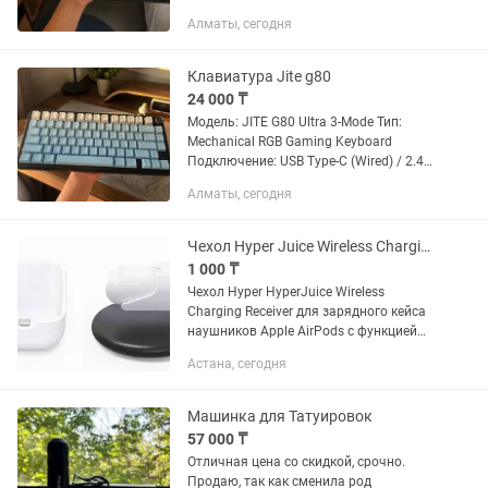
2.4G Wireless Клавиатура 75% layout
Алматы, сегодня
(87 клавиш, TKL) Механическая
конструкция (Gasket Mount) Hot-Swap...
Клавиатура Jite g80
24 000 ₸
Модель: JITE G80 Ultra 3-Mode Тип:
Mechanical RGB Gaming Keyboard
Подключение: USB Type-C (Wired) / 2.4G
(Wireless) / Bluetooth Клавиатура
Алматы, сегодня
Механическая конструкция (Mechanical
shaft body) Три...
Чехол Hyper Juice Wireless Charging Receiver для AirPods белый
1 000 ₸
Чехол Hyper HyperJuice Wireless
Charging Receiver для зарядного кейса
наушников Apple AirPods с функцией
беспроводной зарядки. Материал -
Астана, сегодня
пластик Беспроводная зарядка Qi,
светодиодные...
Машинка для Татуировок
57 000 ₸
Отличная цена со скидкой, срочно.
Продаю, так как сменила род