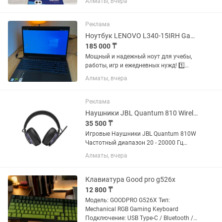
Алматы, вчера
Открытый робот от Hugging Face.
Голова на 6 осях, антенны, камера,
микрофоны, динамики. Внутри свой...
Реклама
Ноутбук LENOVO L340-15IRH Gaming (i5 /GTX1650 /16gb /SSD 500gb /HDD 1tb)
185 000 ₸
Мощный и надежный ноут для учебы,
работы, игр и ежедневных нужд! 1️⃣
ХАРАКТЕРИСТИКИ | Процессор: Intel
Алматы, вчера
Core i5-9300H 4.10 GHz | Видеокарта:
NVIDIA GeForce GTX 1650 (4 ГБ) +
встроенная Intel UHD...
Реклама
Наушники JBL Quantum 810 Wireless
35 500 ₸
Игровые Наушники JBL Quantum 810W
Частотный диапазон 20 - 20000 Гц
Сопротивление 32 Ом
Алматы, вчера
Чувствительность 95 дБ Беспроводные
наушники - Да Гарнитура - Да Акустика
- закрытого типа Шумоподавление -...
Клавиатура Good pro g526x
12 800 ₸
Модель: GOODPRO G526X Тип:
Mechanical RGB Gaming Keyboard
Подключение: USB Type-C / Bluetooth /