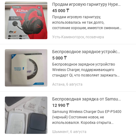
Продам игровую гарнитуру HyperX Cloud Alpha Wireless
45 000 ₸
Продам игровую гарнитуру,
использовалась не так долго,
состояние хорошее, имеются сменные
тканевые амбушюры, заряд держит
Усть-Каменогорск, позавчера
долго, звук очень хороший, как в играх,
так и при прослушивании музыки
Беспроводное зарядное устройство Wireless Charger
5 000 ₸
Беспроводное зарядное устройство
Wireless Charger, поддерживающего
стандарт Qi, что позволяет заряжать
совместимые устройства без
Астана, 6 августа
использования кабелей.
Беспроводная зарядка от Samsung Charger Duo
12 990 ₸
Samsung Wireless Charger Duo EP-P5400
(черный) Состояние новое, не
использовался. Коробка открыта
только для проверки. Полный
Шымкент, 6 августа
комплект, есть чек. Заряжает 2