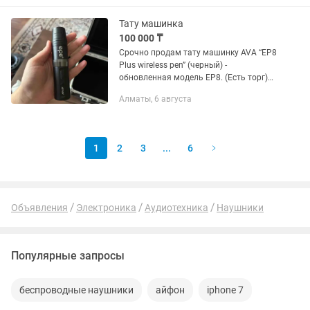
устройства одновременно.
Поддерживает...
Тату машинка
100 000 ₸
Срочно продам тату машинку AVA “EP8
Plus wireless pen” (черный) -
обновленная модель EP8. (Есть торг)
Беспроводная мощная ручка, легкая и
Алматы, 6 августа
удобная в обращении. Для
регулировки вылета иглы...
1
2
3
...
6
Объявления
Электроника
Аудиотехника
Наушники
Популярные запросы
беспроводные наушники
айфон
iphone 7