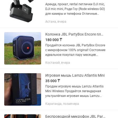
Аренда, прокат, rental петлички DJI mic,
DJI mic mini, Роде Гоу (Rode wireless GO)
для камеры и телефона Отличные
радиопетли - маленькие, компактные,
Астана, вчера
хороший звук. Можно подключить к
камере,...
Колонка JBL PartyBox Encore плюс подарки!
180 000 ₸
Продаётся колонка JBL PartyBox Encore
с микрофоном 100% original! Состояние
идеальное покупал пару месяцев
назад за 250 штук. У колонки
Костанай, вчера
насыщенный звук и мощные, глубокие
басы которые отлично...
Игровая мышь Lamzu Atlantis Mini
35 000 ₸
Продам игровую мышь Lamzu Atlantis
Mini Wireless Продаётся легендарная
ультралёгкая игровая мышь Lamzu
Atlantis Mini в отличном состоянии.
Караганда, позавчера
Идеальный выбор для CS2, Valorant,
Apex Legends, PUBG и...
Беспроводной микрофон JBL PartyBox Wireless Mic (2 шт)