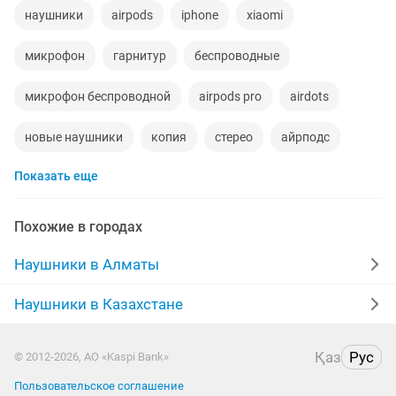
наушники
airpods
iphone
xiaomi
микрофон
гарнитур
беспроводные
микрофон беспроводной
airpods pro
airdots
новые наушники
копия
стерео
айрподс
Показать еще
redmi
айфон 10
bluetooth наушники
микрофон наушник
airpods 1
качество
Похожие в городах
наушники оригинал
комплекты
телефонный
Наушники в Алматы
наушники для
наушники оригинальные
оригинал
Наушники в Казахстане
pro
iphone оригинал
черны
пола
Қаз
Рус
© 2012-2026, АО «Kaspi Bank»
науышник
наушники бу
новые оригинал
Пользовательское соглашение