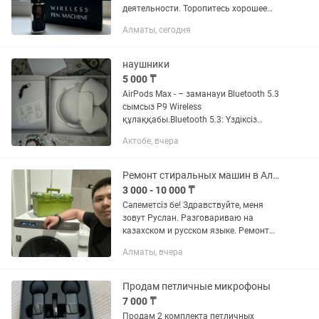
деятельности. Торопитесь хорошее
предложение. Покупала за 85000 тг.
Алматы, сегодня
Качественная машинка для тату. В
отличном в идеальном состоянии....
наушники
5 000 ₸
AirPods Max - – заманауи Bluetooth 5.3
сымсыз P9 Wireless
құлаққабы.Bluetooth 5.3: Үздіксіз
байланыс және жылдам қосылу.Жұмыс
Актобе, вчера
уақыты: Толық зарядпен 20 сағатқа
дейін музыка тыңдаңыз. Күту режимі:
100...
Ремонт стиральных машин в Алматы с выездом на дом недорого
3 000 - 10 000 ₸
Сәлеметсіз бе! Здравствуйте, меня
зовут Руслан. Разговариваю на
казахском и русском языке. Ремонт
стиральных машин на Выезд на Дому с
Алматы, вчера
Гарантией Диагностика Установка
Ремонтирую стиральные машины...
Продам петличные микрофоны
7 000 ₸
Продам 2 комплекта петличных