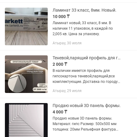
рулона 6000 тг , и один рулон в...
Ламинат 33 класс, 8мм. Новый.
10 000 ₸
Ламинат новый, 33 класс, 8 мм. В
наличии 11 упаковок, в каждой по
2,005 кв. Цена за упаковку.
Атырау, 30 июля
Теневой,парящий профиль для гипсокартона
2 000 ₸
В наличии имеется профиль для
гипсокартона теневой,парящий,все
комплектующие. Доставка по городу
бесплатно!Цена от 2000 за метр
Атырау, 29 июля
Продаю новый 3D панель формы.
4 000 ₸
Продаю новые 3D панель формы.
Материал: гипс Размер: 500х500 мм
толщина: 20мм Рельефная фактура
Рейки Панель цельнолитая, под