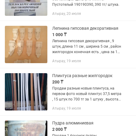
Пустотелый 190190390, 390 тг/ штука.
Атырау, 20 июля
Лепнина гипсовая декоративная
1 000 ₸
Лепнина гипсовая декоративная , 9
штук, длина 11 см , ширина 5 см , район
жилгородок конечная есть , цена за 1
штуку.
Атырау, 19 июля
Плинтуса разные жилгородок
200 ₸
Продам разные новые плинтуса, на
первом фото новый плинтус 37,5 метра
, 15 штук по 700 тг за 1 штуку , высота
7,5 см цвет дуб лаплант, высота 5 ,6,
Атырау, 19 июля
6,5, 8, район жилгородок конечная есть
, цена за 1...
Пудра алюминиевая
2 000 ₸
Продам 1 бочонок пудры