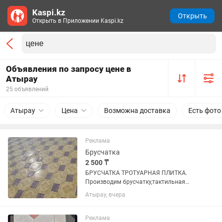
Kaspi.kz
Открыть
Открыть в Приложении Kaspi.kz
Объявления по запросу цене в
Атырау
25 объявлений
Атырау
Цена
Возможна доставка
Есть фото
Реклама
Брусчатка
2 500 ₸
БРУСЧАТКА ТРОТУАРНАЯ ПЛИТКА.
Производим бpусчатку,тактильная
плитка,тротуарная плитка,(толщина
Атырау, вчера
3,4, 4.5 см)бордюры(50 см, 1
метр),Дорожный
бордюры(30х15х1000)
Реклама