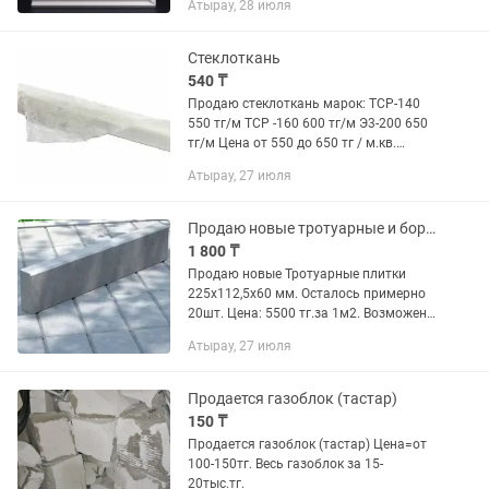
Атырау, 28 июля
покраску Вес: 3.2 кг Цена: осталось 4
шт.=все за 4000тг. Возможен торг.
Стеклоткань
540 ₸
Продаю стеклоткань марок: ТСР-140
550 тг/м ТСР -160 600 тг/м Э3-200 650
тг/м Цена от 550 до 650 тг / м.кв.
Всегда в наличии в большом
Атырау, 27 июля
количестве Продажа от 250 метров
Продаю новые тротуарные и бордюрные плитки
1 800 ₸
Продаю новые Тротуарные плитки
225х112,5х60 мм. Осталось примерно
20шт. Цена: 5500 тг.за 1м2. Возможен
торг. Продаю также Бордюр
Атырау, 27 июля
тротуарный 80020080 мм. Осталось
примерно 5шт. Цена: 1800тг....
Продается газоблок (тастар)
150 ₸
Продается газоблок (тастар) Цена=от
100-150тг. Весь газоблок за 15-
20тыс.тг.