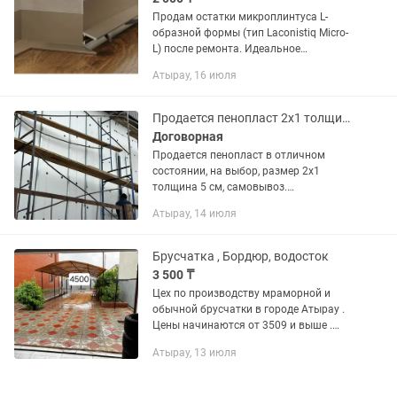
Продам остатки микроплинтуса L-
образной формы (тип Laconistiq Micro-
L) после ремонта. Идеальное
состояние, новые планки. Отличное
Атырау, 16 июля
решение для современного интерьера
в стиле минимализм, когда нужно...
Продается пенопласт 2х1 толщина 5 см
Договорная
Продается пенопласт в отличном
состоянии, на выбор, размер 2х1
толщина 5 см, самовывоз.
Используется для утепления домов,
Атырау, 14 июля
крыш, пристроек, гаражей и т.д. Цена
за 1 лист 1700 тг свыше 30 листов
1500...
Брусчатка , Бордюр, водосток
3 500 ₸
Цех по производству мраморной и
обычной брусчатки в городе Атырау .
Цены начинаются от 3509 и выше .
Есть как дорогие лакированный виды и
Атырау, 13 июля
обычные простые . А так же у нас есть
своя монтажная бригада....