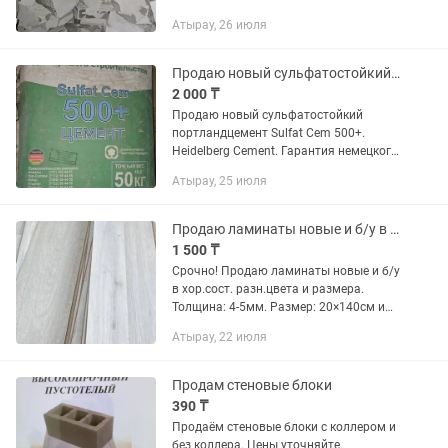
Атырау, 26 июля
Продаю новый сульфатостойкий портландцемент Sulfat Cem 500. Heidelberg Cem
2 000 ₸
Продаю новый сульфатостойкий
портландцемент Sulfat Cem 500+.
Heidelberg Cement. Гарантия немецкого
качества. 50 кг. Остался только 1
Атырау, 25 июля
мешок. Цена: 2000 тг.
Продаю ламинаты новые и б/у в хор.сост.
1 500 ₸
Срочно! Продаю ламинаты новые и б/у
в хор.сост. разн.цвета и размера.
Толщина: 4-5мм. Размер: 20×140см и
др. Ламинаты находятся дома и в
Атырау, 22 июля
гараже. Цена за 1м2.=1500тг.
Возможен торг. Или можно отдать...
Продам стеновые блоки
390 ₸
Продаём стеновые блоки с коллером и
без коллера. Цены уточняйте.