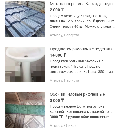
Металлочерепица Каскад,э недорого
2 000 ₸
Продам черепицу Каскад Остатки,
листы по1.2 м Коричневый цвет 35 шт
Серый графит 40 шт Можно стыковать
Подойдёт для навеса, крыльца беседки
Атырау, 1 августа
и тд Цена 2000 за шт
Продаются раковина с подставкой и арматуры разн.длины.
14 000 ₸
Продается большая раковина с
подставкой, 14тыс.тг. Продаю
арматуру разн.длины. Цена: 350 тг.за
1метр. Возможен торг.
Атырау, 1 августа
Обои виниловые рифленные
3 000 ₸
Продам первое фото пол рулона
зелёный цвет ширина метровый цена
3000 ТГ , 2 рулона обои виниловые
новые в рулоне 10 метров длина
Атырау, 31 июля
каждого рулона 50 см цена за два