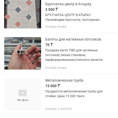
водостоки,шляпки для забора и...
Брусчатка центр в Атырау
2 500 ₸
БРУСЧАТКА ЦЕНТР В АТЫРАУ
Производим бpусчатку, тротуарная
плитка,тактильная плитка,бордюры(50
Атырау, вчера
см, 1 метр), Дорожный
бордюры(30х15х1000) водостоки,
шляпки для забора и колонн, (50x50,
Багеты для натяжных потолков
45x45,...
70 ₸
Продажа багет ПВХ для натяжных
потолков, белые стеновые,
перфорированные,отличного качества.
Не ломаются, гарпун не слетает,
Атырау, вчера
отлично держит вставку.Отправим в
регионы. Оптовая цена. 70тг за метр....
Металлическая труба
15 000 ₸
Продаются металлические трубы для
стойки. Цена 15 000 тенге
Атырау, 2 августа