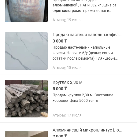
алюминиевой , ПАП-1, 32 кг , цена за
один килограмм, применяется в
качестве алюминиевых пигментов
Атырау, 19 июля
широкого назначения, в составе
светоотражающих коррозиционно-
щащитных,...
Продаю настен.и напольн.кафель в отл.сост.
3 000 ₸
Продаю настенные и напольные
качели. Новые и б/у (целые, есть и
остатки после ремонта). Глянцевые,
матовые. Для кухни и ванн.комн.
Атырау, 18 июля
Размер: 60×60см. Пр-во: Иран, Индия,
Кыргызстан. Цена за...
Кругляк 2,30 м
5 000 ₸
Продам кругляк 2,30 м. Состояние
хорошее. Цена 5000 тенге
Атырау, 17 июля
Алюминиевый микроплинтус L-образный (6шт.), цвет Шампань/Золото
2 000 ₸