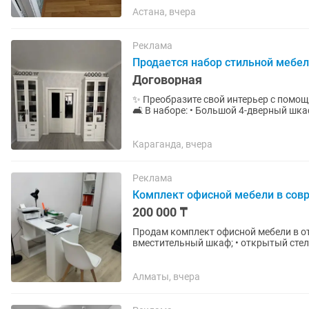
Астана, вчера
Реклама
Продается набор стильной мебел
Договорная
✨ Преобразите свой интерьер с помощ
🛋️ В наборе: • Большой 4-дверный ш
ручками. Идеально для...
Караганда, вчера
Реклама
Комплект офисной мебели в сов
200 000 ₸
Продам комплект офисной мебели в отличном состоянии. В ком
вместительный шкаф; • открытый стел
выдвижными ящиками; •...
Алматы, вчера