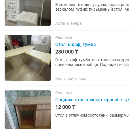
В комплект входят: двуспальная кровать; 2 прикроватные тумбы; туалетный столик с
зеркалом; пуфик; письменный стол. Мебель белого цвета, выполнена в классическом стиле.
Все предметы...
Астана, вчера
Реклама
Стол, шкаф, тумба
280 000 ₸
Стол, шкаф, тумба- изготовлена под з
пользовались вообще. Подойдет в офи
комнаты в гардероб....
Костанай, вчера
Реклама
Продам стол компьютерный с ту
12 000 ₸
Стол в отличном состоянии, размер 9