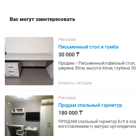
Вас могут заинтересовать
Реклама
Письменный стол и тумба
30 000 ₸
Продам ✅Письменный/офисный стол, ш
ширина 50см, высота 60см, глубина 50см Состояние отличное, самовывоз. Есть п
наличии
Алматы, сегодня
Реклама
Продам спальный гарнитур
180 000 ₸
ПРОДАМ спальный гарнитур Б/У в хорошем состоянии. -
изготовлением (+ матрас ортопедический); - Тумба прикроватная - 2 шт; - Стол письменный; -
Шкаф для хранения одежды; -...