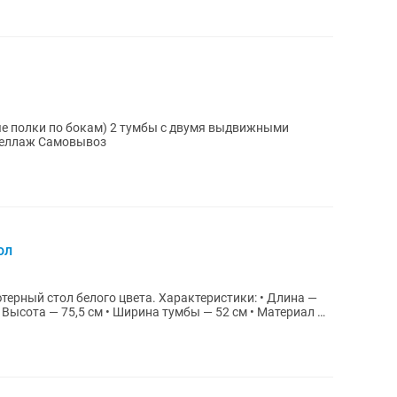
е полки по бокам) 2 тумбы с двумя выдвижными
полочками 2 шкафа Стол + зеркало Стеллаж Самовывоз
ол
рный стол белого цвета. Характеристики: • Длина —
 Высота — 75,5 см • Ширина тумбы — 52 см • Материал —