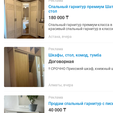
Реклама
Спальный гарнитур премиум Шат
стол
180 000 ₸
Спальный гарнитур премиум-класса в отли
красивый спальный гарнитур в классич
комплект входит: 🛏 Двуспальная...
Астана, вчера
Реклама
Шкафы, стол, комод, тумба
Договорная
‼️ СРОЧНО Прихожей шкаф, кни
Алматы, вчера
Реклама
Продам спальный гарнитур с пи
40 000 ₸