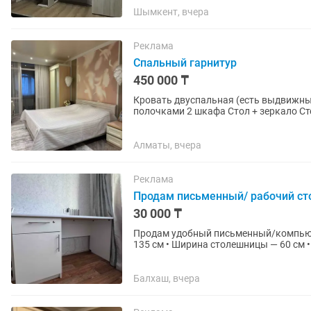
Шымкент, вчера
Реклама
Спальный гарнитур
450 000 ₸
Кровать двуспальная (есть выдвижны
Алматы, вчера
Реклама
Продам письменный/ рабочий ст
30 000 ₸
Продам удобный письменный/компьюте
135 см • Ширина столешницы — 60 см •
ЛДСП • Глянцевая белая...
Балхаш, вчера