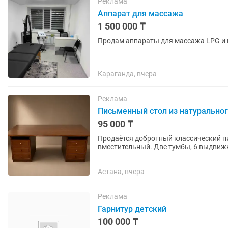
Реклама
Аппарат для массажа
1 500 000 ₸
Продам аппараты для массажа LPG и в
Караганда, вчера
Реклама
Письменный стол из натуральног
95 000 ₸
Продаётся добротный классический п
вместительный. Две тумбы, 6 выдвижных ящиков и открытые ниши — удобно для хранения
документов и рабочих...
Астана, вчера
Реклама
Гарнитур детский
100 000 ₸