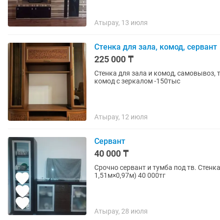
Атырау, 13 июля
Стенка для зала, комод, сервант
225 000 ₸
Стенка для зала и комод, самовывоз, 
комод с зеркалом -150тыс
Атырау, 12 июля
Сервант
40 000 ₸
Срочно сервант и тумба под тв. Стенк
1,51м×0,97м) 40 000тг
Атырау, 28 июля