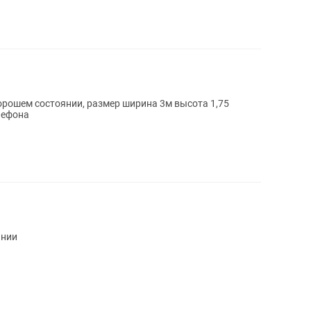
хорошем состоянии, размер ширина 3м высота 1,75
лефона
янии