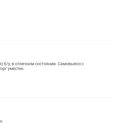
я) б/у, в отличном состоянии. Самовывоз с
орг уместен.
но