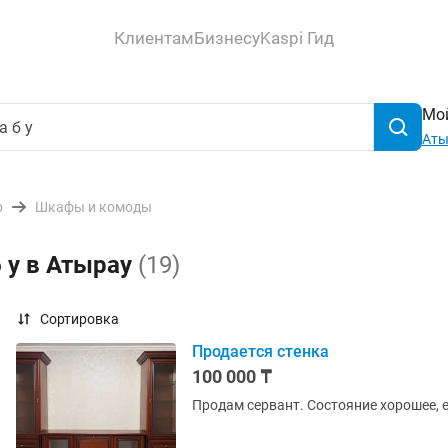
Клиентам
Бизнесу
Kaspi Гид
Мой
Аты
р
Шкафы и комоды
б у в Атырау
(19)
Сортировка
Продается стенка
100 000 ₸
Продам сервант. Состояние хорошее, е