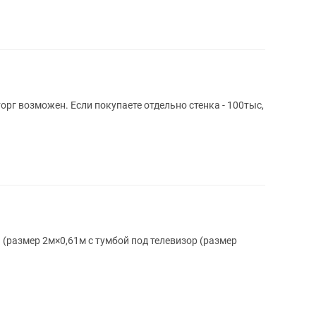
торг возможен. Если покупаете отдельно стенка - 100тыс,
а (размер 2м×0,61м с тумбой под телевизор (размер