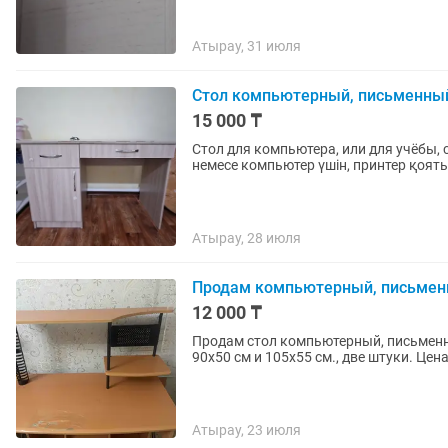
Атырау, 31 июля
Стол компьютерный, письменны
15 000 ₸
Стол для компьютера, или для учёбы, снизу шкаф 
немесе компьютер үшін, принтер қоятын
Атырау, 28 июля
Продам компьютерный, письмен
12 000 ₸
Продам стол компьютерный, письменны
90х50 см и 105х55 см., две штуки. Цен
Атырау, 23 июля