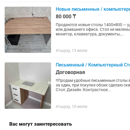
Новые письменные / компьютерн
80 000 ₸
Продаются новые столы 1400×800 — у
или домашнего офиса. Стол не малень
монитор, клавиатура, документы,...
Атырау, 13 июля
Письменный / Компьютерный Сто
Договорная
‼️Продам удобные письменные столы в
за один, при покупке обоих сделаю ски
Стол: Дизайн :Контрастное...
Атырау, 10 июля
Вас могут заинтересовать