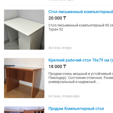
Стол письменный компьютерный
20 000 ₸
Стол письменный компьютерный 90 см ширина, 60 см глубина и высота 75 см Самовывоз с
Туран 52
Астана, вчера
Крепкий рабочий стол 76х79 см (
18 000 ₸
Продам очень мощный и устойчивый ст
Павлодар). Состояние отличное. Размеры столешницы: 76 на 79 см Высота: 75 см Стол
универсальный и надежный....
Астана, позавчера
Продам Компьютерный стол