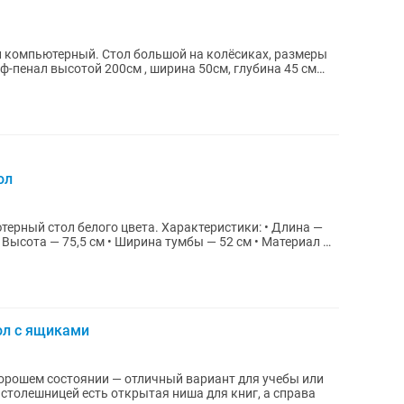
л компьютерный. Стол большой на колёсиках, размеры
ф-пенал высотой 200см , ширина 50см, глубина 45 см
ол
рный стол белого цвета. Характеристики: • Длина —
 Высота — 75,5 см • Ширина тумбы — 52 см • Материал —
ол с ящиками
орошем состоянии — отличный вариант для учебы или
столешницей есть открытая ниша для книг, а справа