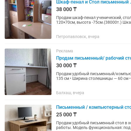
Шкаф-пенал и Стол письменный .
38 000 ₸
Продам шкаф-пенал ученический, сто
120×70см, высота -75см.(38000т.) Шка
(38000т.)
Петропавловск, вчера
Реклама
Продам письменный/ рабочий ст
30 000 ₸
Продам удобный письменный/компьюте
135 см • Ширина столешницы — 60 см •
ЛДСП • Глянцевая белая...
Балхаш, вчера
Письменный / компьютерный ст
25 000 ₸
Продам удобный письменный стол в х
работы. Модель функциональная: под 