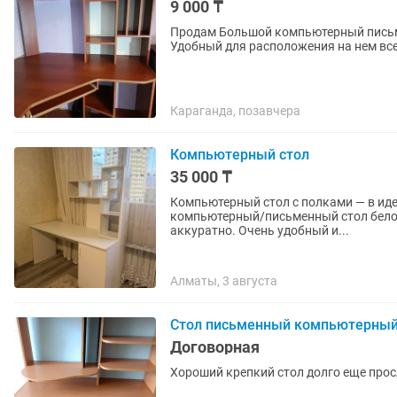
9 000 ₸
Продам Большой компьютерный письменный стол. Все размеры 
Удобный для расположения на нем все
Караганда, позавчера
Компьютерный стол
35 000 ₸
Компьютерный стол с полками — в идеальном состоя
компьютерный/письменный стол белог
аккуратно. Очень удобный и...
Алматы, 3 августа
Стол письменный компьютерны
Договорная
Хороший крепкий стол долго еще про