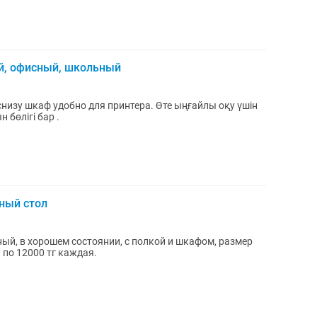
й, офисный, школьный
удобно для принтера. Өте ыңғайлы оқу үшін
 бөлігі бар .
ный стол
й, в хорошем состоянии, с полкой и шкафом, размер
а по 12000 тг каждая.