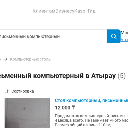
Клиентам
Бизнесу
Kaspi Гид
Мой
Аты
р
Компьютерные столы
исьменный компьютерный в Атырау
(5)
Сортировка
Стол компьютерный, письменны
12 000 ₸
Продам стол компьютерный, письменн
4 месяца всего. Не занимает много ме
Размер общий ширина 110см,...