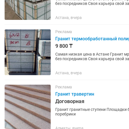
без посредников Своя карьера свой з
камня в г.Астана в...
Астана, вчера
Реклама
Гранит термообработанный пол
9 800 ₸
Самая низкая цена в Астане Гранит 
без посредников Своя карьера свой з
камня в г.Астана в...
Астана, вчера
Реклама
Гранит травертин
Договорная
Гранит гранитные ступени Площадки
поребрики
Алматы, вчера