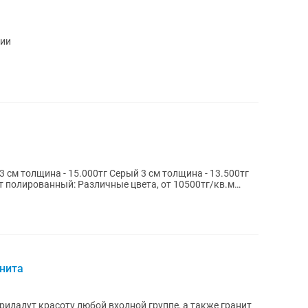
чии
анита
ридадут красоту любой входной группе, а также гранит