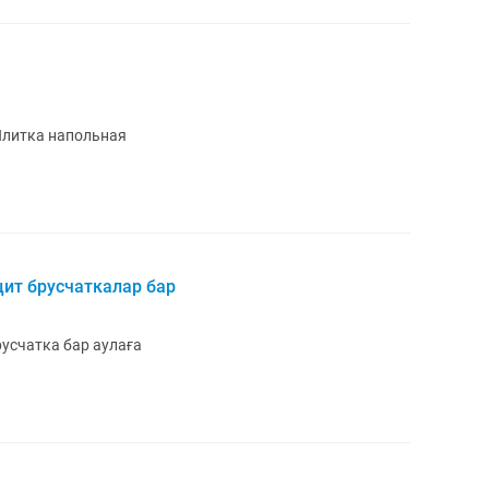
ы Плитка напольная
ит брусчаткалар бар
усчатка бар аулаға