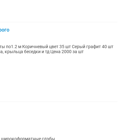
рого
ты по1.2 м Коричневый цвет 35 шт Серый графит 40 шт
Можно стыковать Подойдёт для навеса, крыльца беседки и тд Цена 2000 за шт
и широкоформатные слэбы