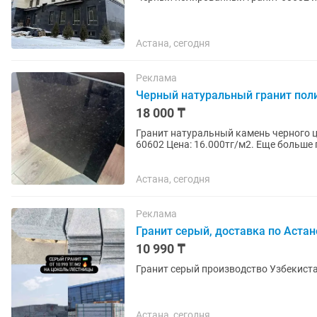
Астана, сегодня
Реклама
Черный натуральный гранит по
18 000 ₸
Гранит натуральный камень черного цвета, полированный
60602 Цена: 16.000тг/м2. Еще больше позицией гранита, травертина, мрамора в нашем офисе
по адресу: Шарль де...
Астана, сегодня
Реклама
Гранит серый, доставка по Астан
10 990 ₸
Гранит серый производство Узбекист
Астана, сегодня