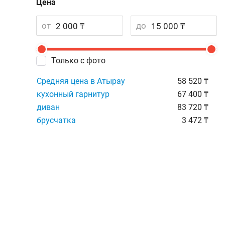
Цена
от
до
Только с фото
Средняя цена в Атырау
58 520 ₸
кухонный гарнитур
67 400 ₸
диван
83 720 ₸
брусчатка
3 472 ₸