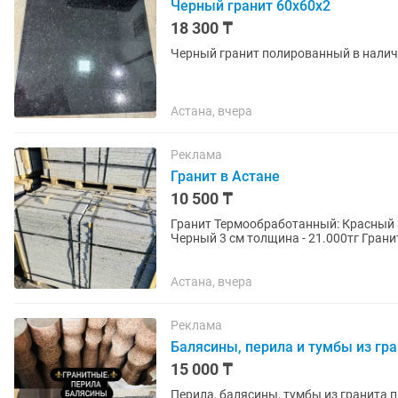
Черный гранит 60х60х2
18 300 ₸
Черный гранит полированный в нали
Астана, вчера
Реклама
Гранит в Астане
10 500 ₸
Гранит Термообработанный: Красный 3 см толщина - 15.000тг Серый 3 см толщина - 13.500тг
Черный 3 см толщина - 21.000тг Гранит полированный: Различные цвета, от 10500тг/кв.м
Образцы можно...
Астана, вчера
Реклама
Балясины, перила и тумбы из гр
15 000 ₸
Перила, балясины, тумбы из гранита п