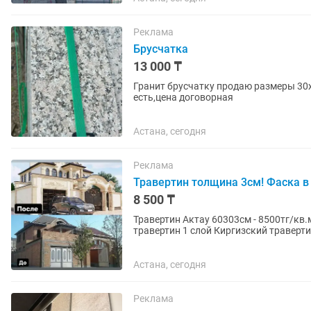
Реклама
Брусчатка
13 000 ₸
Гранит брусчатку продаю размеры 30х3
есть,цена договорная
Астана, сегодня
Реклама
Травертин толщина 3см! Фаска в 
8 500 ₸
Травертин Актау 60303см - 8500тг/кв.м! При
травертин 1 слой Киргизский травертин 2 слой Иранский Лаймстоун травертин Куртинский
гранит 6030 -...
Астана, сегодня
Реклама