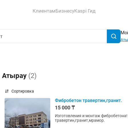
Клиентам
Бизнесу
Kaspi Гид
Мой
Аты
в Атырау
(2)
Сортировка
Фибробетон травертин,гранит.
15 000 ₸
Изготовления и монтаж фибробетона! 
травертин,гранит,мрамор.