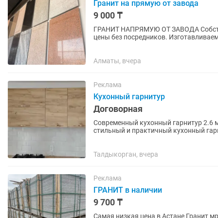
Гранит на прямую от завода
9 000 ₸
ГРАНИТ НАПРЯМУЮ ОТ ЗАВОДА Собственное производство, прямые поставки и выгодные
цены без посредников. Изготавливаем и выполняем монтаж: • входные группы; • лестницы и
ступени; • площадки; • цоколи...
Алматы, вчера
Реклама
Кухонный гарнитур
Договорная
Современный кухонный гарнитур 2.6 м
стильный и практичный кухонный гарн
выполнен в благородном...
Талдыкорган, вчера
Реклама
ГРАНИТ в наличии
9 700 ₸
Самая низкая цена в Астане Гранит 