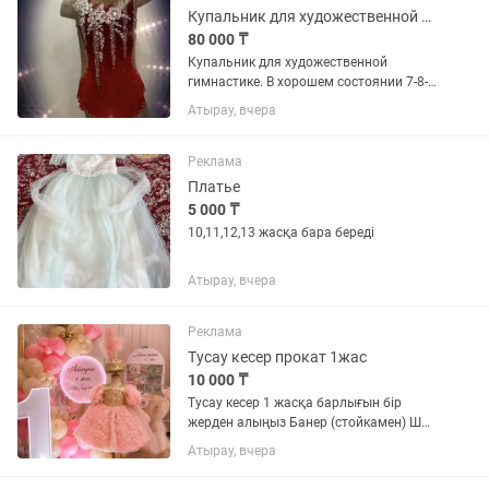
Купальник для художественной гимнастики
80 000 ₸
Купальник для художественной
гимнастике. В хорошем состоянии 7-8-9
лет.Можно в рассрочку,ред
Атырау, вчера
Реклама
Платье
5 000 ₸
10,11,12,13 жасқа бара береді
Атырау, вчера
Реклама
Тусау кесер прокат 1жас
10 000 ₸
Тусау кесер 1 жасқа барлығын бір
жерден алыңыз Банер (стойкамен) Шар
2стойка Ақ жол (дорожка) Костюм/
Атырау, вчера
көйлек Пышақ ала жіп Жастықша
Пинетки Атрибуттар