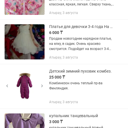
классная, яркая, легкая. Сверху ткань,
как плащевка. Размер 12—24 мес, 92
Атырау, 3 августа
см. Цена 4000 тг. Новая. Забирать с
Привокзального.
Платье для девочки 3-4 года На елку
6 000 ₸
Продам новогоднее нарядное платье,
на елку, в садик. Очень красиво
смотрится. Подойдет на возраст 3-4
года. Цена 6000 тг. Самовывоз с
Атырау, 3 августа
Санатория.
Детский зимний пуховик комбез.
25 000 ₸
Комбинезон очень теплый пр-ва
Финляндия.
Атырау, 3 августа
купальник танцевальный
3 000 ₸
купальник танцевальный Новый