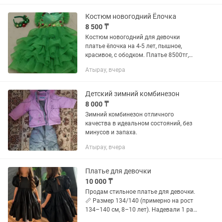
Костюм новогодний Ёлочка
8 500 ₸
Костюм новогодний для девочки
платье ёлочка на 4-5 лет, пышное,
красивое, с ободком. Платье 8500тг,
ободок 1200тг. Ваша принцесса будет
Атырау, вчера
самой красивой на празднике!
Детский зимний комбинезон
8 000 ₸
Зимний комбинезон отличного
качества в идеальном состояний, без
минусов и запаха.
Атырау, вчера
Платье для девочки
10 000 ₸
Продам стильное платье для девочки.
📏 Размер 134/140 (примерно на рост
134–140 см, 8–10 лет). Надевали 1 раз.
В отличном состоянии. 💰 Цена: 10 000