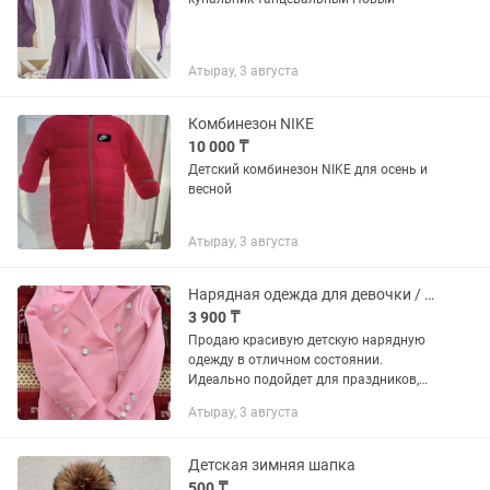
Атырау, 3 августа
Комбинезон NIKE
10 000 ₸
Детский комбинезон NIKE для осень и
весной
Атырау, 3 августа
Нарядная одежда для девочки / праздничные костюмы на утренник
3 900 ₸
Продаю красивую детскую нарядную
одежду в отличном состоянии.
Идеально подойдет для праздников,
утренников, фотосессий, Наурыза, дней
Атырау, 3 августа
рождения и других торжеств. В наборе:
• стильный розовый костюм...
Детская зимняя шапка
500 ₸