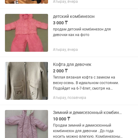
Атырау, вчера
тг.
детский комбинезон
3 000 ₸
продам детский комбинезон для
девочки как на фото
Атырау, вчера
Кофта для девочек
2 000 ₸
Теплая вязаная кофта с замком на
весну-осень. В идеальном состоянии.
Подойдет на 6-7-8лет, смотря на
телосложение. Размер 32.
Атырау, позавчера
Зимний и демисезонный комбинезон для девочки
10 000 ₸
Продам зимний и демисезонный
комбинезон для девочки . До года
носить можно влегкую. Комбинезоны в