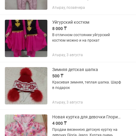
отличном состоянии. Зимний
Атырау, позавчера
комбинезон отдам за 10000 тг. Зимний
теплый, рукава где пальчики...
Уйгурский костюм
8 000 ₸
В отличном состоянии уйгурский
костюм можно и на прокат
Атырау, 3 августа
Зимняя детская шапка
500 ₸
Красивая зимняя, теплая шапка. Шарф
в подарок
Атырау, 3 августа
Новая куртка для девочки Глория Джинс
4 000 ₸
Продам весеннюю детскую куртку на
девочку Gloria Jeans. Куртка очень