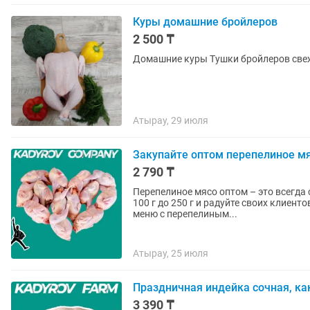
Куры домашние бройлеров
2 500 ₸
Домашние куры Тушки бройлеров све
Атырау, 29 июля
Закупайте оптом перепелиное мясо
2 790 ₸
Перепелиное мясо оптом – это всегда
100 г до 250 г и радуйте своих клиентов деликатесами. Оптом До
меню с перепелиным...
Атырау, 25 июля
Праздничная индейка сочная, ка
3 390 ₸