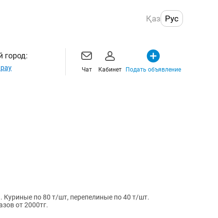
Қаз
Рус
 город:
рау
Чат
Кабинет
Подать объявление
 Куриные по 80 т/шт, перепелиные по 40 т/шт.
зов от 2000тг.