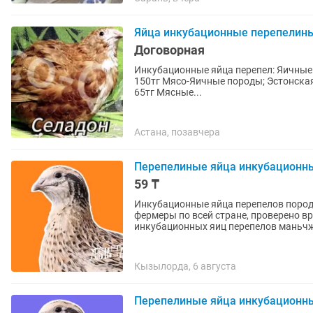
Яйца инкубационные перепелин
Договорная
Инкубационные яйца перепел: Яичные п
150тг Мясо-Яичные породы; Эстонская -
65тг Мясные...
Астана, позавчера
Перепелиные яйца инкубационн
59 ₸
Инкубационные яйца перепелов пород
фермеры по всей стране, проверено временем. YESIN FARM — ваш над
инкубационных яиц перепелов маньчжу
Кызылорда, 6 августа
Перепелиные яйца инкубационн