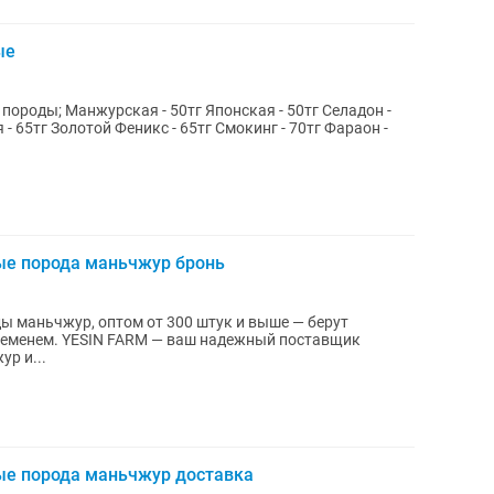
ые
ороды; Манжурская - 50тг Японская - 50тг Селадон -
 65тг Золотой Феникс - 65тг Смокинг - 70тг Фараон -
ые порода маньчжур бронь
ы маньчжур, оптом от 300 штук и выше — берут
ежный поставщик
р и...
ые порода маньчжур доставка