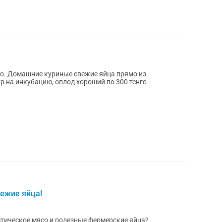
о. Домашние куриные свежие яйца прямо из
р на инкубацию, оплод хороший по 300 тенге.
ежие яйца!
иетическое мясо и полезные фермерские яйца?