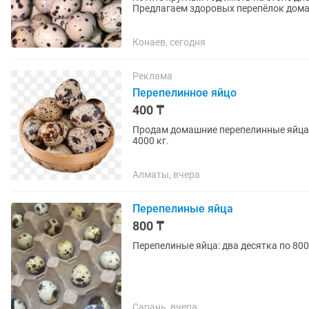
Предлагаем здоровых перепёлок дома
яйца (пищевые): Всегда свежие,...
Конаев, сегодня
Реклама
Перепелинное яйцо
400 ₸
Продам домашние перепелинные яйца п
4000 кг.
Алматы, вчера
Перепелиные яйца
800 ₸
Перепелиные яйца: два десятка по 800
Сарань, вчера