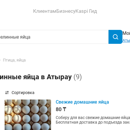
Клиентам
Бизнесу
Kaspi Гид
Мой
Аты
Птица, яйца
линные яйца в Атырау
(9)
Сортировка
Свежие домашние яйца
80 ₸
Соберу для вас свежие домашние яйца.
Бесплатная доставка до подъезда зака