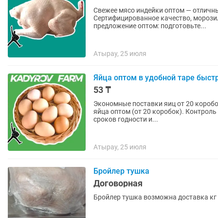
Свежее мясо индейки оптом — отличный
Сертифицированное качество, морозильны
предложение оптом: подготовьте...
Атырау, 25 июля
Яйца оптом в удобной таре быст
53 ₸
Экономные поставки яиц от 20 коробок — прозрачные 
яйца оптом (от 20 коробок). Контрол
сроков годности и...
Атырау, 25 июля
Бройлер тушка
Договорная
Бройлер тушка возможна доставка кг