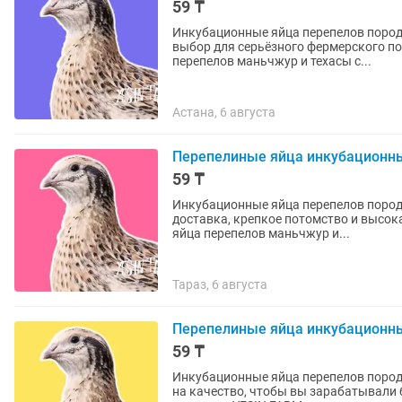
59 ₸
Инкубационные яйца перепелов пород
выбор для серьёзного фермерского подхода. YESIN FARM предлагает инкуб
перепелов маньчжур и техасы с...
Астана, 6 августа
Перепелиные яйца инкубационн
59 ₸
Инкубационные яйца перепелов пород
доставка, крепкое потомство и высокая окупаемость. YESIN FAR
яйца перепелов маньчжур и...
Тараз, 6 августа
Перепелиные яйца инкубационны
59 ₸
Инкубационные яйца перепелов пород
на качество, чтобы вы зарабатывали больше. Инкубационные яйца переп