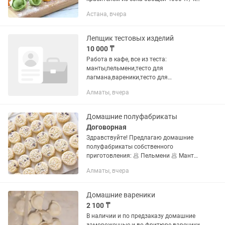
С пищевым красителем - 3500 тг/кг
Астана, вчера
Большой выбор полуфабрикатов.
Манты восточные из рубленной...
Лепщик тестовых изделий
10 000 ₸
Работа в кафе, все из теста:
манты,пельмени,тесто для
лагмана,вареники,тесто для
бешбармака, нарына.Все изделия
Алматы, вчера
делаются помере заканчивания.
Желательно с Турксибского района.
График работы: не...
Домашние полуфабрикаты
Договорная
Здравствуйте! Предлагаю домашние
полуфабрикаты собственного
приготовления: 🥟 Пельмени 🥟 Манты
🥟 Вареники 🥩 Котлеты 🍖 Тефтели 🫔
Алматы, вчера
Блинчики с разнообразной начинкой
🫑 Фаршированные перцы 🥟 Самса
🥮...
Домашние вареники
2 100 ₸
В наличии и по предзаказу домашние