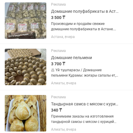
плату от выработки (чем...
Реклама
Домашние полуфабрикаты в Астане Оптом и в розницу
3 500 ₸
Производим и продаём свежие
домашние полуфабрикаты в Астане.
Подходит для магазинов, кафе,
Астана, вчера
столовых и частных клиентов. В
ассортименте: – Пельмени 1 кг -3500тг
– Манты. 1кг - 3900тг – Вареники 1 кг...
Реклама
Домашние пельмени
3 700 ₸
🥟 Үй тұшпарасы / Домашние
пельмени Құрамы: жоғары сапалы ет,
пияз, қамыр және табиғи дәмдеуіштер.
Алматы, вчера
Үй жағдайында қолмен дайындалады.
Құрамында артық қоспалар мен
консерванттар жоқ. ✅ Сапалы өнім ✅...
Реклама
Тандырная самса с мясом с курицей обеды выпечка сэндвичи полуфабрикаты
340 ₸
Принимаем заказы на изготовления
тандырной самсы с мясом с курицей
мясо идет нарезка голень в тесте
Алматы, вчера
.Обеды 30 видов самса сэндвичи 7