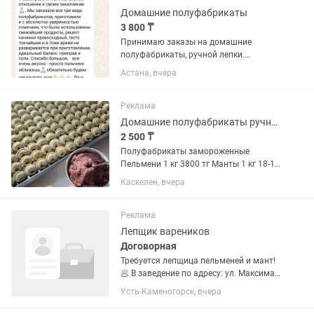
Домашние полуфабрикаты
3 800 ₸
Принимаю заказы на домашние
полуфабрикаты, ручной лепки.
Пельмени, вареники, манты. Состав:
Астана, вчера
мясо говядины, лук, солььььь, перец.
Вареники состав: картофель вареный,
перец, соль. Лук пожеланию. Манты...
Реклама
Домашние полуфабрикаты ручной лепки!
2 500 ₸
Полуфабрикаты замороженные
Пельмени 1 кг 3800 тг Манты 1 кг 18-19
шт рубленное мясо ручная лепка
Каскелен, вчера
Манты говядина, лук 3800 тг Манты
говядина/ тыква 3800 тг Манты с
фаршем 1кг 18-20 шт Фарш+ лук...
Реклама
Лепщик вареников
Договорная
Требуется лепщица пельменей и мант!
🥟 В заведение по адресу: ул. Максима
Горького, 71 требуется лепщица
Усть-Каменогорск, вчера
пельменей и мант. Мы предлагаем: ✔️
Стабильную работу. ✔️ Заработную