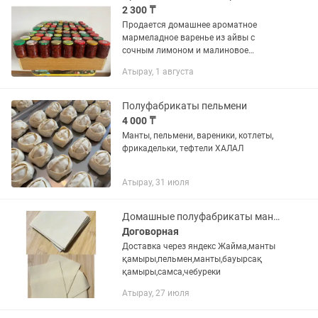
2 300 ₸
Продается домашнее ароматное
мармеладное варенье из айвы с
сочным лимоном и малиновое
варенье. Ваши комментарии я не
Атырау, 1 августа
читаю, лучше звоните или пишите мне
на
Полуфабрикаты пельмени
4 000 ₸
Манты, пельмени, вареники, котлеты,
фрикадельки, тефтели ХАЛАЛ
Атырау, 31 июля
Домашные полуфабрикаты манты
Договорная
Доставка через яндекс Жайма,манты
қамыры,пельмен,манты,бауырсақ
қамыры,самса,чебуреки
Атырау, 27 июля