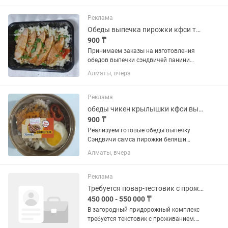
видов круасаны френч доги
полуфабрикаты домашние пельмени
Реклама
манты...
Обеды выпечка пирожки кфси тандырная самса сэндвичи самса клаб сэндвичи
900 ₸
Принимаем заказы на изготовления
обедов выпечки сэндвичей панини
сэндвичи клаб сэндвичи круасаны
Алматы, вчера
френч дог хот дог гамбургер кфси
пирожки сосиськи беляши чебуреки
пицца гамбургер хот дог бургер
Реклама
френч...
обеды чикен крылышки кфси выпечка пицца Сэндвичи самса Полуфабрикаты
900 ₸
Реализуем готовые обеды выпечку
Сэндвичи самса пирожки беляши
чебуреки пицца полуфабрикаты
Алматы, вчера
(пельмени вареники манты без ГМО и
добавок) Работаем по пред заказу
принимаем заявки до 19 30 на
Реклама
следующий...
Требуется повар-тестовик с проживанием
450 000 - 550 000 ₸
В загородный придорожный комплекс
требуется текстовик с проживанием.