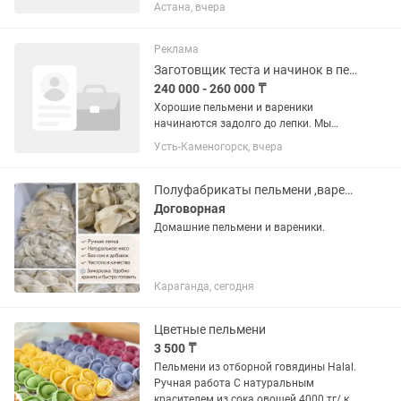
Работа с тестом, выпечкой и тд Лепка
Астана, вчера
пельменей, манты, лепешки, вареники.
Работа не ограничивается тестом.
Заработная плата...
Реклама
Заготовщик теста и начинок в пельменный цех
240 000 - 260 000 ₸
Хорошие пельмени и вареники
начинаются задолго до лепки. Мы
ищем человека, который любит
Усть-Каменогорск, вчера
порядок, умеет работать с продуктами
и понимает, что именно качественная
заготовка — основа вкусной...
Полуфабрикаты пельмени ,вареники
Договорная
Домашние пельмени и вареники.
Караганда, сегодня
Цветные пельмени
3 500 ₸
Пельмени из отборной говядины Halal.
Ручная работа С натуральным
красителем из сока овощей 4000 тг/ кг