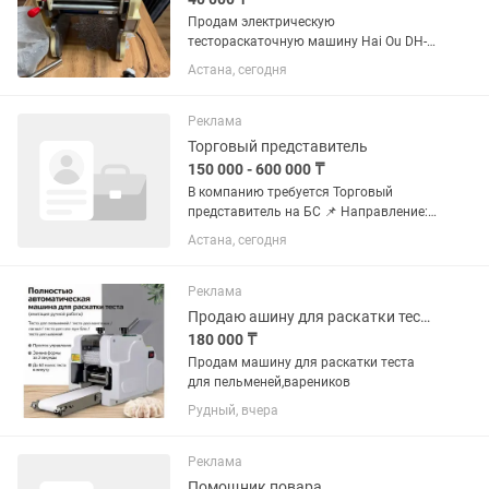
Продам электрическую
тестораскаточную машину Hai Ou DH-
220C с лапшерезкой. Состояние
Астана, сегодня
практически новое — использовалась
всего один раз. Полностью исправна,
работает без нареканий. Раскатывает
Реклама
тесто...
Торговый представитель
150 000 - 600 000 ₸
В компанию требуется Торговый
представитель на БС 📌 Направление:
полуфабрикаты (пельмени, вареники и
Астана, сегодня
др.) готовые блюда 🕘 График работы:
5/2 ⏰ с 09:00 до 18:00 💰 Заработная
плата: от 150 000 тг...
Реклама
Продаю ашину для раскатки теста для пельменей,вареников
180 000 ₸
Продам машину для раскатки теста
для пельменей,вареников
Рудный, вчера
Реклама
Помощник повара