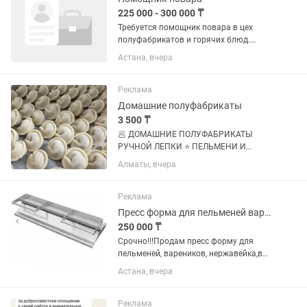
225 000 - 300 000 ₸
Требуется помощник повара в цех
полуфабрикатов и горячих блюд.
(манты, пельмени, вареники и др.) 🔹
Астана, вчера
Обязанности: —помощь в
приготовлении полуфабрикатов и
горячих блюд и салатов — Чистка и
Реклама
нарезка...
Домашние полуфабрикаты
3 500 ₸
🥟 ДОМАШНИЕ ПОЛУФАБРИКАТЫ
РУЧНОЙ ЛЕПКИ ⭐ ПЕЛЬМЕНИ И
ВАРЕНИКИ • Пельмени с говядиной —
Алматы, вчера
3500 тг/кг • Вареники с картофелем —
2500 тг/кг • Вареники с творогом —
2600 тг/кг ⭐ МАНТЫ • Мясо + лук —
Реклама
4000...
Пресс форма для пельменей вареников.
250 000 ₸
Срочно!!!Продам пресс форму для
пельменей, вареников, нержавейка,в
идеальном состоянии .
Астана, вчера
Реклама