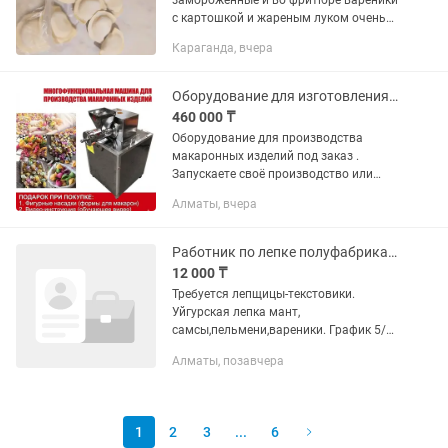
замороженные и во фритюре вареники
с картошкой и жареным луком очень
вкусные Нахожусь в г Караганда
Караганда, вчера
,район Юго-восток
Оборудование для изготовления макаронных изделий
460 000 ₸
Оборудование для производства
макаронных изделий под заказ .
Запускаете своё производство или
хотите расширить ассортимент?
Алматы, вчера
Подберём и привезём оборудование
для изготовления макаронных изделий
под...
Работник по лепке полуфабрикатов
12 000 ₸
Требуется лепщицы-текстовики.
Уйгурская лепка мант,
самсы,пельмени,вареники. График 5/2,
оплата два раза в месяц. Питание, душ,
Алматы, позавчера
все включено. Карьерный рост. С 07:00
утра до 18:00 вечера Все...
1
2
3
...
6