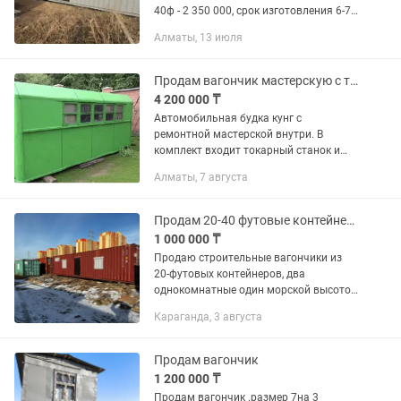
40ф - 2 350 000, срок изготовления 6-7
дней.
Алматы, 13 июля
Продам вагончик мастерскую с токарным станком
4 200 000 ₸
Автомобильная будка кунг с
ремонтной мастерской внутри. В
комплект входит токарный станок и
верстаки . Перевозка манипулятором.
Алматы, 7 августа
Имеется возможность установить на
шасси грузового прицепа, либо на...
Продам 20-40 футовые контейнеры
1 000 000 ₸
Продаю строительные вагончики из
20-футовых контейнеров, два
однокомнатные один морской высотой
2,9 м и третий двухкомнатный в
Караганда, 3 августа
Караганде в отличном состоянии.
Также имеются утеплённые 40-
футовые...
Продам вагончик
1 200 000 ₸
Продам вагончик .размер 7на 3