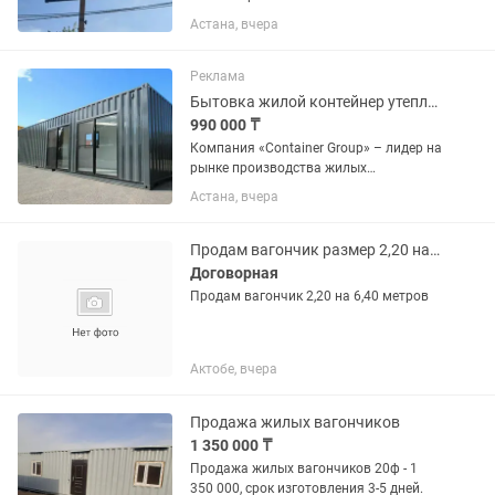
размеры и комплектации. Всё в
Астана, вчера
наличии на складе в Астане. Большой
выбор, нормальные цены, все формы
оплаты. Гарантия 1 год. Доставим и
Реклама
установим...
Бытовка жилой контейнер утеплённый контейнер
990 000 ₸
Компания «Container Group» – лидер на
рынке производства жилых
контейнеров, бытовок. За 11 лет
Астана, вчера
работы мы стали крупнейшим
поставщиком, бытовок в Астане.
Выгоды и преимущества: -Широкий
Продам вагончик размер 2,20 на 6,40 метров
ассортимент...
Договорная
Продам вагончик 2,20 на 6,40 метров
Актобе, вчера
Продажа жилых вагончиков
1 350 000 ₸
Продажа жилых вагончиков 20ф - 1
350 000, срок изготовления 3-5 дней.