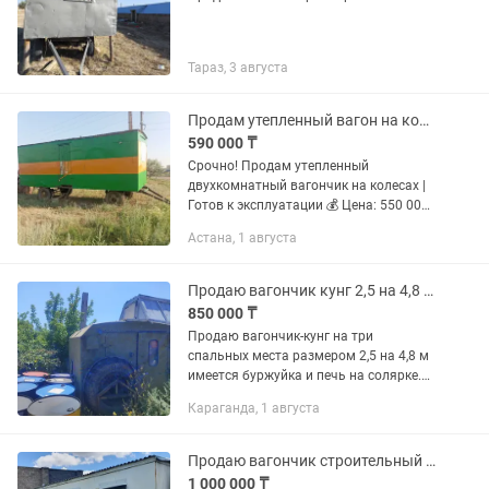
Тараз, 3 августа
Продам утепленный вагон на колесах
590 000 ₸
Срочно! Продам утепленный
двухкомнатный вагончик на колесах |
Готов к эксплуатации 💰 Цена: 550 000
тг (разумный торг уместен при
Астана, 1 августа
осмотре) Продается двухкомнатный
строительный вагончик в хорошем...
Продаю вагончик кунг 2,5 на 4,8 медсестра отоплением в Караганде.
850 000 ₸
Продаю вагончик-кунг на три
спальных места размером 2,5 на 4,8 м
имеется буржуйка и печь на солярке.
Удобно для дачи и др. Также имеются
Караганда, 1 августа
в наличии 20-футовые и 40-футовые
пустые и утепленные...
Продаю вагончик строительный 3 на 7 м бу в Караганде или здам в аренду.
1 000 000 ₸