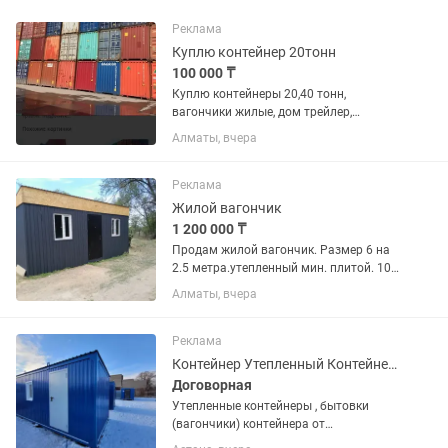
Реклама
Куплю контейнер 20тонн
100 000 ₸
Куплю контейнеры 20,40 тонн,
вагончики жилые, дом трейлер,
мобильный трейлер б/у в любом
Алматы, вчера
состоянии, вывоз 24/7
Реклама
Жилой вагончик
1 200 000 ₸
Продам жилой вагончик. Размер 6 на
2.5 метра.утепленный мин. плитой. 10
см. Можно использовать для
Алматы, вчера
проживания или как торговую точку.
Принимаем любые заказы на
изготовление вагончиков любых
Реклама
размеров....
Контейнер Утепленный Контейнер Жилой Бытовка
Договорная
Утепленные контейнеры , бытовки
(вагончики) контейнера от
производителя — без переплат и