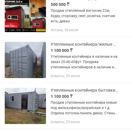
500 000 ₸
Продам утепленный вагончик 22м,
будку, сторожку, свет, розетка, счетчик
есть, диван
Астана, 30 июля
Утепленные контейнера/жилые вагончики/бытовки
1 100 000 ₸
Утепленные контейнера в наличии и на
заказ 20-40-45фут. Продажа
утепленных контейнеров в наличии и
на заказ под ваш проект. Наша
Алматы, 29 июля
компания занимается продажей
пустых и утепленных контейнеров
20/40/45...
Утепленные контейнера бытовки, вагончики
1 100 000 ₸
Продам утепленные контейнера новые
под жилье,офисы,прорабская и т.д.
Отделка потолка-панель декор. Стены-
лдсп. Пол линолеум. Проведена
Алматы, 29 июля
электрика. Принимаем заказы. Срок
изготовления 5-7 дней. Цена:...