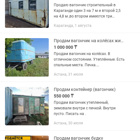
Продаю вагончик строительный в
Караганде один 3 на 7 м и второй 2,5
на 4,8 м ,во втором имеются три
спальных места ,два вида отопления:
Караганда, 1 августа
буржуйка и отопительный агрегат на
солярке. Также имеются в...
Продам вагончик на колёсах жилой
1 000 000 ₸
Продам вагончик на колёсах. В
отличном состоянии. Утеплённые. Есть
спальные места. Печка.
Электроэнергия. Окно
Астана, 31 июля
Продам контейнер (вагончик)
550 000 ₸
Продам вагончик утепленный,
зимовали внутри с печкой. Внутри
пусто. Писать на .
Астана, 30 июля
Продам вагончик будку