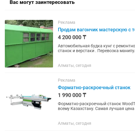
Вас могут заинтересовать
Реклама
Продам вагончик мастерскую с 
4 200 000 ₸
Автомобильная будка кунг с ремонтно
станок и верстаки . Перевозка манип
грузового прицепа, либо на...
Алматы, сегодня
Реклама
Форматно-раскроечный станок
1 990 000 ₸
Форматно-раскроечный станок WoodTe
всему Казахстану. Самая лучшая цена
предлагает форматно раскроечный...
Алматы, сегодня