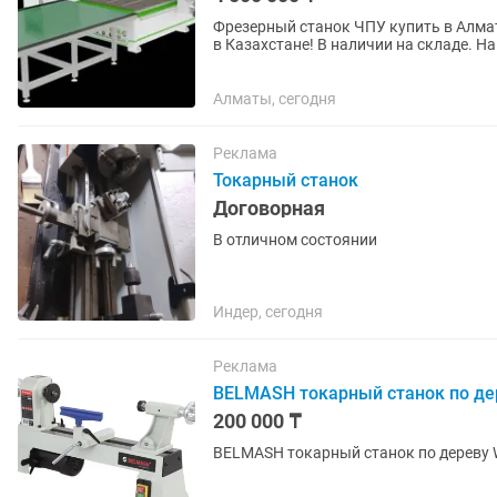
Фрезерный станок ЧПУ купить в Алматы с доста
в Казахстане! В наличии на складе. Наша компания предлагает фрезерные станки с ЧПУ
купить новые, с гарантией....
Алматы, сегодня
Реклама
Токарный станок
Договорная
В отличном состоянии
Индер, сегодня
Реклама
BELMASH токарный станок по дер
200 000 ₸
BELMASH токарный станок по дереву 