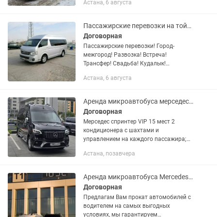
Астана, 6 августа
/ почасовая / суточная аренда) • Даты
и время • Ваш бюджет или...
Пассажирские перевозки на тойота Хайсе! Мерседес Спринтер!
Договорная
Пассажирские перевозки! Город-
межгород! Развозка! Встреча!
Трансфер! Свадьба! Кудалык!
Корпоративные поездки на природу!
Астана, 6 августа
Бурабай! Баянауыл! Белкарагай! И ТД!
Выезд в РФ! В любое время и...
Аренда микроавтобуса мерседес спринтер VIP пассажирские перевозки
Договорная
Мерседес спринтер VIP 15 мест 2
кондиционера с шахтами и
управлением на каждого пассажира;
кожаные сидения. трех точечные
Астана, позавчера
ремни безопасности; - Трансферы по
городу/на вокзал/в аэропорт; -...
Аренда микроавтобуса Mercedes sprinter
Договорная
Предлагам Вам прокат автомобилей с
водителем на самых выгодных
условиях, мы гарантируем