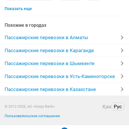
Показать еще
развозка персонала
перевозки пассажирские
договорная
заказ микроавтобуса
минивен
Похожие в городах
минивэн
аренда авто
свадьба
водители
Пассажирские перевозки в Алматы
перевозка межгород
любая работа
со 7
Пассажирские перевозки в Караганде
чунджа горячие
транспортные услуги
Пассажирские перевозки в Шымкенте
минивэн мест
услуги минивэна
с выездом
Пассажирские перевозки в Усть-Каменогорске
Пассажирские перевозки в Казахстане
пассажирские
пассажирские услуги
комфорта
перевозка город
аренда авто водителем
Қаз
Рус
© 2012-2026, АО «Kaspi Bank»
услуги перевозки
доставка
Пользовательское соглашение
пассажирские перевозки микроавтобусах
посылки