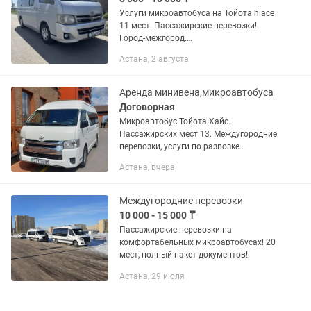
Услуги микроавтобуса на Тойота hiace
11 мест. Пассажирские перевозки!
Город-межгород.
Развозка,встречи,трансфер,свадьба,құ
Астана, 2 августа
далық. Корпоративные поездки на
природу,в
Боровое,Баянауыл,Балкарагай и...
Аренда минивена,микроавтобуса
Договорная
Микроавтобус Тойота Хайс.
Пассажирских мест 13. Междугородние
перевозки, услуги по развозке
персонала,трансфер,экскурсии по
Астана, вчера
городу и т.д. и т.п.
Междугородние перевозки
10 000 - 15 000 ₸
Пассажирские перевозки на
комфортабельных микроавтобусах! 20
мест, полный пакет документов!
Астана, 29 июля