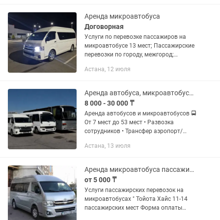
Аренда микроавтобуса
Договорная
Услуги по перевозке пассажиров на
микроавтобусе 13 мест; Пассажирские
перевозки по городу, межгород;
Развозка персонала; Трансфер в/из
Астана, 12 июля
вокзалов, аэропорта; Обслуживание
мероприятий;
Аренда автобуса, микроавтобусов
8 000 - 30 000 ₸
Аренда автобусов и микроавтобусов 🚍
От 7 мест до 53 мест • Развозка
сотрудников • Трансфер аэропорт/
вокзал • Межгород • Поездки на
Астана, 13 июля
мероприятия, свадьбы, тои •
Комфортабельный транспорт •
Опытные...
Аренда микроавтобуса пассажирский перевозки трансфер развозка Тойота Хайс
от 5 000 ₸
Услуги пассажирских перевозок на
микроавтобусах " Тойота Хайс 11-14
пассажирских мест Форма оплаты
любая,Нал,Без-нал,договора.