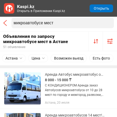
Kaspi.kz
Открыть
Открыть в Приложении Kaspi.kz
Объявления по запросу
микроавтобусе мест в Астане
51 объявление
Астана
Цена
Возможен выезд
Есть фото
Аренда Автобус микроавтобус от 10 до 28 мест без посредников ДОГОВОРНАЯ
8 000 - 15 000 ₸
С КОНДИЦИОНЕРОМ Аренда заказ
Автобусов микроавтобуса от 10 до 28
мест по городу и межгород, развозки,
трансфера, встречи с
Астана, 20 июля
Аэропорта,Вокзала,Той,Кудалык, и.т.д.
звоните в любое время суток Цена...
Аренда микроавтобусов 14 мест! Той ,құдалық,трансфер,по/час итд