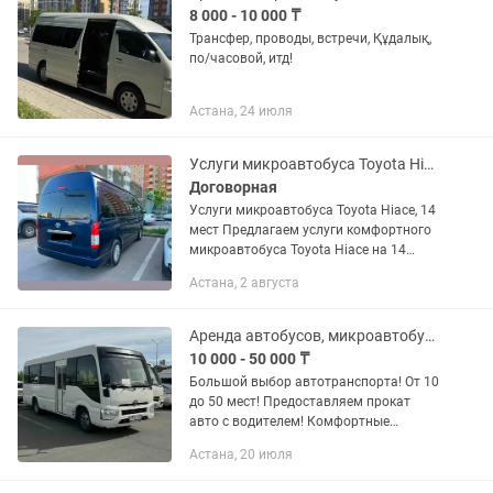
8 000 - 10 000 ₸
Трансфер, проводы, встречи, Құдалық,
по/часовой, итд!
Астана, 24 июля
Услуги микроавтобуса Toyota Hiace, 14 мест
Договорная
Услуги микроавтобуса Toyota Hiace, 14
мест Предлагаем услуги комфортного
микроавтобуса Toyota Hiace на 14
пассажирских мест. ✅ Кондиционер ✅
Астана, 2 августа
Чистый и ухоженный салон ✅
Комфортные сиденья ✅...
Аренда автобусов, микроавтобусов! От 10 до 50 мест. Без посредников.
10 000 - 50 000 ₸
Большой выбор автотранспорта! От 10
до 50 мест! Предоставляем прокат
авто с водителем! Комфортные
условия, довольные клиенты! - услуги
Астана, 20 июля
по перевозке пассажиров -встреча
гостей с аэропорта и...