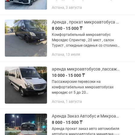
мест Форма оплаты любая,Нал,Без-
Астана, 3 августа
нал,договора. Микроавтобусы и
оснащены дополнительным,...
Аренда , прокат микроавтобуса Мерседес Спринтер , Газель
8 000 - 15 000 ₸
Комфортабельный микроавтобус
Мерседес Спринтер , 20 мест , салон
Турист , откидные сиденья со столиком
и ремнями безопасности , кондиционер
Астана, 13 июля
, микрофон , телевизор , 2 печки ,
зарядные устройства...
аренда микроавтобусов ,пассажирские перевозки
10 000 - 15 000 ₸
Пассажирские перевозки на
комфортабельных микроавтобусах
мерседес от 5 до 20
мест.Город,межгород, развозка
Астана, 1 августа
персонала.Компания "Astanabus"
предлагает услугу - аренда
микроавтобусов с водителем. В...
Аренда Заказ Автобус и Микроавтобус
8 000 - 15 000 ₸
Аренда прокат заказ авто автомобиля
автобуса микроавтобуса минивэна - - -