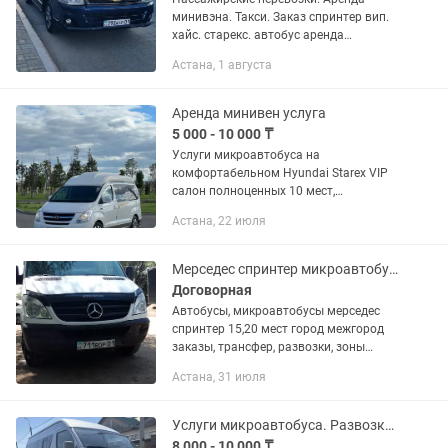
минивэна. Такси. Заказ спринтер вип.
хайс. старекс. автобус аренда
Комфортабельные микроавтобусы
Астана, 1 августа
Toyota Hiace 13-14 мест Пассажирские
перевозки по г. Астана и...
Аренда минивен услуга
5 000 - 10 000 ₸
Услуги микроавтобуса на
комфортабельном Hyundai Starex VIP
салон полноценных 10 мест,
кондиционер, безопасное вождение с
Астана, 22 июля
водителем. Пассажирские перевозки -
по РК и СНГ. УСЛУГИ: •трансфер...
Мерседес спринтер микроавтобус город межгород заказы, трансфер, развозки
Договорная
Автобусы, микроавтобусы мерседес
спринтер 15,20 мест город межгород
заказы, трансфер, развозки, зоны
отдыха
Астана, 31 июля
Услуги микроавтобуса. Развозка. Трансфер. Перевозка пассажиров
8 000 - 10 000 ₸