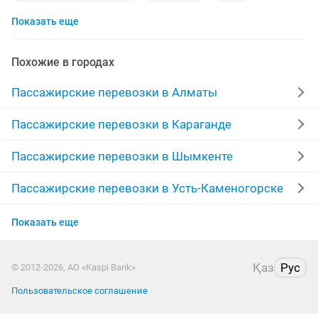
Показать еще
развозка персонала
перевозки пассажирские
договорная
заказ микроавтобуса
минивен
Похожие в городах
минивэн
аренда авто
аренда водителей
Пассажирские перевозки в Алматы
свадьба
водители
перевозка межгород
Пассажирские перевозки в Караганде
любая работа
со 7
чунджа горячие
Пассажирские перевозки в Шымкенте
транспортные услуги
водитель личным
Пассажирские перевозки в Усть-Каменогорске
Пассажирские перевозки в Актау
минивэн мест
услуги минивэна
с выездом
Показать еще
Пассажирские перевозки в Костанае
пассажирские
пассажирские услуги
комфорта
Қаз
Рус
© 2012-2026, АО «Kaspi Bank»
Пассажирские перевозки в Казахстане
перевозка город
аренда авто водителем
Пользовательское соглашение
услуги перевозки
доставка