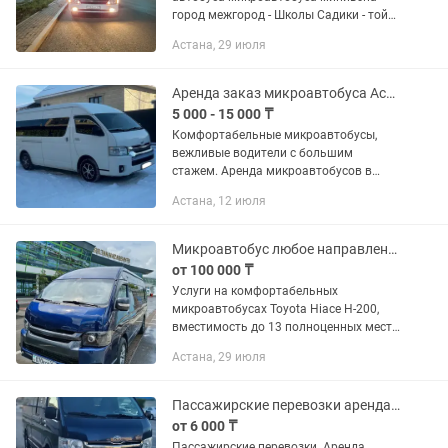
город межгород - Школы Садики - той
кудалык - Развозка персонала НИЗКИЕ
Астана, 29 июля
ЦЕНЫ Работаю самостоятельно !!! -
боровое...
Аренда заказ микроавтобуса Астана трансфер аэропорт вокзал. Межгород.
5 000 - 15 000 ₸
Комфортабельные микроавтобусы,
вежливые водители с большим
стажем. Аренда микроавтобусов в
Астане. до 15 мест. Путешествуйте с
Астана, 12 июля
нами на наших микроавтобусах!
Предлагаем услуги микроавтобуса
для: •...
Микроавтобус любое направление
от 100 000 ₸
Услуги на комфортабельных
микроавтобусах Toyota Hiace H-200,
вместимость до 13 полноценных мест,
кондиционер, безопасное вождение с
Астана, 29 июля
водителем. Пассажирские перевозки -
по РК и СНГ. УСЛУГИ: ...
Пассажирские перевозки аренда минивэна трансфер развозка тойота хайс
от 6 000 ₸
Пассажирские перевозки. Аренда