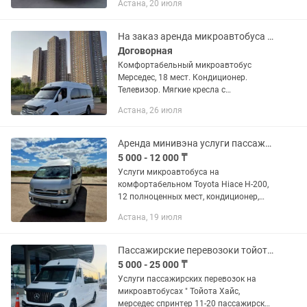
Астана, 20 июля
Микроавтобусы и оснащены
дополнительным, индивидуальной
системой...
На заказ аренда микроавтобуса автобуса пассажирские перевозки спринтер
Договорная
Комфортабельный микроавтобус
Мерседес, 18 мест. Кондиционер.
Телевизор. Мягкие кресла с
откидывающимися спинками. Чистый
Астана, 26 июля
аккуратный салон -Город, межгород
-Свадьбы, той, құдалық -Курорты,...
Аренда минивэна услуги пассажирские перевозки.
5 000 - 12 000 ₸
Услуги микроавтобуса на
комфортабельном Toyota Hiace H-200,
12 полноценных мест, кондиционер,
безопасное вождение с водителем.
Астана, 19 июля
Пассажирские перевозки - по РК и СНГ.
УСЛУГИ: •трансфер...
Пассажирские перевозоки тойота хайс, мерседес спринтер, развозка, минивэн
5 000 - 25 000 ₸
Услуги пассажирских перевозок на
микроавтобусах " Тойота Хайс,
мерседес спринтер 11-20 пассажирских