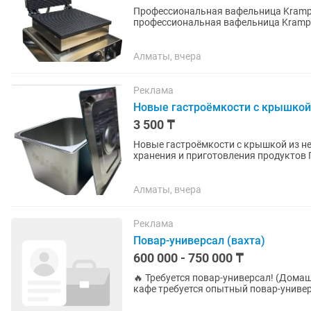
Профессиональная вафельница Krampouz Ea
профессиональная вафельница Krampo
оборудование для кафе, кофейни,...
Алматы, вчера
Реклама
Новые гастроёмкости с крышкой
3 500 ₸
Новые гастроёмкости с крышкой из н
хранения и приготовления продуктов Подходят для столовых, кафе, ресторанов, пищевых
производств и профессиональных...
Алматы, вчера
Реклама
Повар-универсал (вахта)
600 000 - 750 000 ₸
🔥 Требуется повар-универсал! (Домашняя и восточная к
кафе требуется опытный повар-униве
домашней и восточной кухни. Мы...