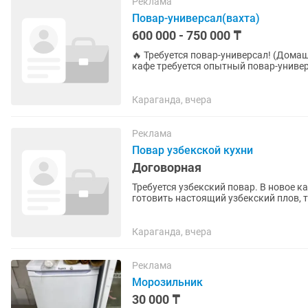
Реклама
Повар-универсал(вахта)
600 000 - 750 000 ₸
🔥 Требуется повар-универсал! (Домашняя и восточная к
кафе требуется опытный повар-униве
домашней и восточной кухни. Мы...
Караганда, вчера
Реклама
Повар узбекской кухни
Договорная
Требуется узбекский повар. В новое 
готовить настоящий узбекский плов, 
зарплата. Долгосрочная работа.
Караганда, вчера
Реклама
Морозильник
30 000 ₸