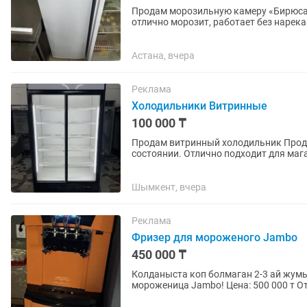
Продам морозильную камеру «Бирюса»
отлично морозит, работает без нарека
магазина, кафе или...
Астана, вчера
Реклама
Холодильники Витринные
100 000 ₸
Продам витринный холодильник Продается витринный холодильник в хорошем рабочем
состоянии. Отлично подходит для мага
Хорошо охлаждает, поддерживает...
Шымкент, вчера
Реклама
Фризер для мороженого Jambo
450 000 ₸
Колданыста коп болмаган 2-3 ай жу
мороженица Jambo! Цена: 500 000 т О
киоска, кафе, уличной торговли Начни.