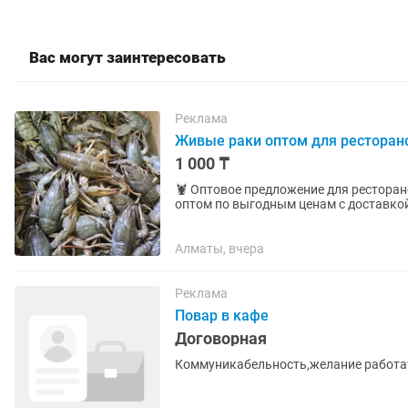
Вас могут заинтересовать
Реклама
Живые раки оптом для ресторан
1 000 ₸
🦞 Оптовое предложение для ресторанов, баров и з
оптом по выгодным ценам с доставкой. Раки 25–40 г: • от 10 кг — 4 500 тг/кг • от 30 кг — 3
тг/кг • от 50 кг...
Алматы, вчера
Реклама
Повар в кафе
Договорная
Коммуникабельность,желание работа