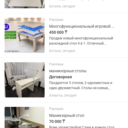
высота столам 75 САМОВЫВОЗ ,
Астана, сегодня
Реклама
Многофункциональный игровой стол 4 в 1 бильярд, теннис, хоккей
450 000 ₸
Продам новый многофункциональный
раскладной стол 4 в 1. Отличный
вариант для дома, офиса, зоны отдыха,
Астана, сегодня
игровой комнаты, кафе или
образовательного центра. Один стол
сочетает сразу четыре варианта...
Реклама
маникюрные столы
Договорная
Продаются 5 столов, 3 одноместных и
один двухместный. Столы не новые,
есть потертости. Есть возможность
Алматы, сегодня
взять все 5 оптом. Параметры
двухместного стола 180 длина 50
ширина 63 от Пола до полки...
Реклама
Маникюрный стол
70 000 ₸
Всем здравствуйте! Сдам в аренду стол