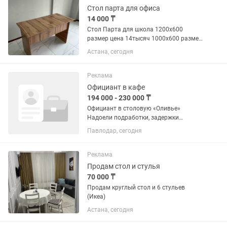
Стол парта для офиса
14 000 ₸
Стол Парта для школа 1200х600
размер цена 14тысяч 1000х600 размер
цена 12 тысяч 1100х600 размер цена
Астана, сегодня
13 тысяч Каспи рассрочка есть ред
есть Скидка будет если больше 10
парту берете
Реклама
Официант в кафе
194 000 - 230 000 ₸
Официант в столовую «Оливье»
Надоели подработки, задержки
зарплаты и обещания «когда-нибудь
Павлодар, сегодня
оформить»? У нас всё понятно:
стабильная работа, зарплата два раза
в месяц и официальное...
Реклама
Продам стол и стулья
70 000 ₸
Продам круглый стол и 6 стульев
(Икеа)
Астана, сегодня