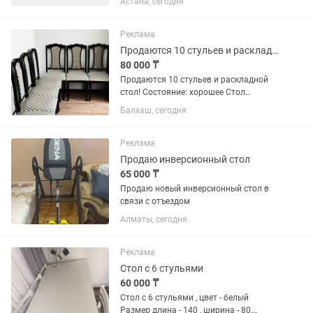
Астана, сегодня
Обслуживание столов (подача блюд и
напитков). 3. Консультирование гостей
по меню. 4. Поддержание...
Реклама
Продаются 10 стульев и раскладной стол
80 000 ₸
Продаются 10 стульев и раскладной
стол! Состояние: хорошее Стол
раскладной: Размер, длина 2 м,
Балхаш, сегодня
ширина 80 см Стол и стулья цвет
ВЕНГЕ ОКОНЧАТЕЛЬНО 80 тыс тенге
Писать на в@цап
Реклама
Продаю инверсионный стол
65 000 ₸
Продаю новый инверсионный стол в
связи с отъездом
Алматы, сегодня
Реклама
Стол с 6 стульями
60 000 ₸
Стол с 6 стульями , цвет - белый
Размер длина - 140 , ширина - 80,