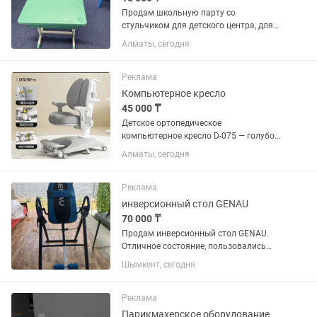
Продам школьную парту со
стульчиком для детского центра, для
садика, можно для школы.
Алматы, сегодня
Регулируемая высота: Стол и стул
можно настроить под рост ребенка,
что обеспечивает правильную...
Реклама
Компьютерное кресло
45 000 ₸
Детское ортопедическое
компьютерное кресло D-075 — голубое
Продаю новое удобное детское
Алматы, сегодня
компьютерное кресло D-075 Подойдет
для детей 0–12 лет, помогает
формировать правильную осанку и
Реклама
делает учебу...
инверсионный стол GENAU
70 000 ₸
Продам инверсионный стол GENAU.
Отличное состояние, пользовались
аккуратно. Подходит для растяжки
Шымкент, сегодня
позвоночника, снятия нагрузки со
спины и занятий дома. Регулируется
под рост пользователя, удобные...
Реклама
Парикмахерское оборудование