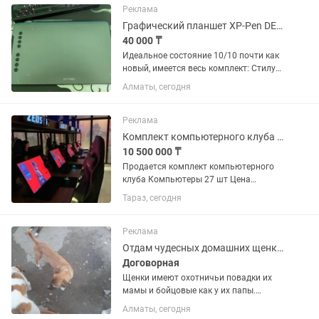
Реклама
Графический планшет XP-Pen DECO 01 v2
40 000 ₸
Идеальное состояние 10/10 почти как
новый, имеется весь комплект: Стилус,
сменные перья, перчатка, защитная
Алматы, сегодня
пленка, свисток Пользовались от силы
за все время месяца полтора-два, все
остальное время,...
Реклама
Комплект компьютерного клуба компьютеры, столы
10 500 000 ₸
Продается комплект компьютерного
клуба Компьютеры 27 шт Цена
окончательная Столы Кондиционеры
Тараз, сегодня
Ресепшн и т.д Характеристика 22 шт
Мониторы 24.5 164 герц Наушники
hyperX cloud2 Мышка Logitech...
Реклама
Отдам чудесных домашних щенков в добрые заботливые руки
Договорная
Щенки имеют охотничьи повадки их
мамы и бойцовые как у их папы.
Приучены к еде " со стола", нравятся
Алматы, сегодня
им каши, супы ,творог, и , конечно, не