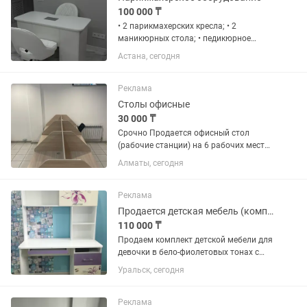
100 000 ₸
• 2 парикмахерских кресла; • 2
маникюрных стола; • педикюрное
кресло; • мойка; • кушетка.
Астана, сегодня
Реклама
Столы офисные
30 000 ₸
Срочно Продается офисный стол
(рабочие станции) на 6 рабочих места
Перегородки для повышения
Алматы, сегодня
концентрации и снижения шума
Прочная и надежная конструкция из
качественного ЛДСП Современный
Реклама
дизайн в...
Продается детская мебель (комплект) кровать, стол, шкаф, тумбочка
110 000 ₸
Продаем комплект детской мебели для
девочки в бело-фиолетовых тонах с
цветочным принтом. Все в хорошем
Уральск, сегодня
состоянии, использовалась аккуратно.
В комплект входит: Кровать 200×90 см
— отдаем с новым...
Реклама