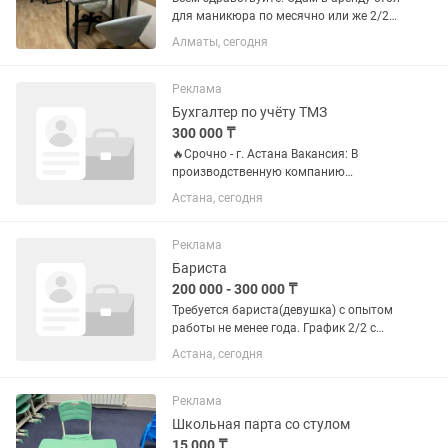
для маникюра по месячно или же 2/2
Для Вашего удобства имеется : Зона
Алматы, сегодня
стерилизации Кондиционер Зона
ожидания (для клиентов) Кулер . Стол
оборудован: ...
Реклама
Бухгалтер по учёту ТМЗ
300 000 ₸
🔥Срочно - г. Астана Вакансия: В
производственную компанию
требуется бухгалтер материального
Астана, сегодня
стола.( начинающий) ШУСТРАЯ,
ВНИМАТЕЛЬНАЯ, ОТВЕТСТВЕННАЯ,
ИСПОЛНИТЕЛЬНАЯ ДЕВУШКА.
Реклама
Требования: Прием и...
Бариста
200 000 - 300 000 ₸
Требуется бариста(девушка) с опытом
работы не менее года. График 2/2 с
7:30 до 21:00 Выход 10к тг 5% от
Астана, сегодня
продаж ежедневно Такси 1.000
ежедневно Адрес Фариза Онгарсынова
8/1 Oneday coffee Мини...
Реклама
Школьная парта со стулом
15 000 ₸