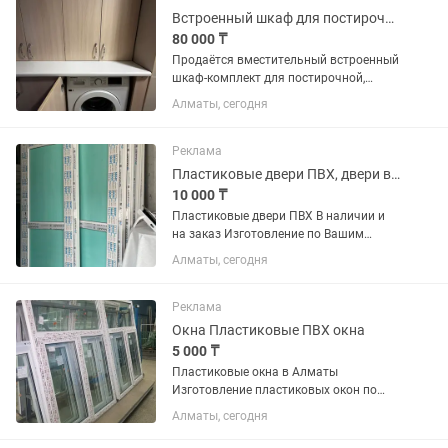
Встроенный шкаф для постирочной под стиральную машину
80 000 ₸
Продаётся вместительный встроенный
шкаф-комплект для постирочной,
изготовленный на заказ. В комплект
Алматы, сегодня
входят верхние и нижние шкафы с
полками, столешница и ниша под
стандартную стиральную машину...
Реклама
Пластиковые двери ПВХ, двери в наличии и на заказ
10 000 ₸
Пластиковые двери ПВХ В наличии и
на заказ Изготовление по Вашим
размерам Двери с доставкой и
Алматы, сегодня
установкой Замер бесплатно! Цвет:
белый, орех, антрацит, золотой дуб.
Реклама
Окна Пластиковые ПВХ окна
5 000 ₸
Пластиковые окна в Алматы
Изготовление пластиковых окон по
доступным ценам Используем
Алматы, сегодня
профиль немецкий и турецкий
Фурнитура используется высокого