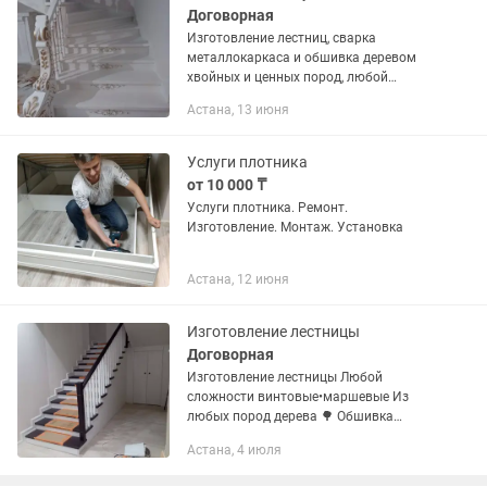
Договорная
Изготовление лестниц, сварка
металлокаркаса и обшивка деревом
хвойных и ценных пород, любой
сложности. Стаж более тридцати лет.
Астана, 13 июня
Услуги плотника
от 10 000 ₸
Услуги плотника. Ремонт.
Изготовление. Монтаж. Установка
Астана, 12 июня
Изготовление лестницы
Договорная
Изготовление лестницы Любой
сложности винтовые•маршевые Из
любых пород дерева 🌳 Обшивка
металлический•бетонный каркас
Астана, 4 июля
Установка металлический каркас 👩🏻
🏭