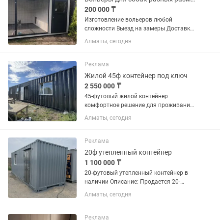
200 000 ₸
Изготовление вольеров любой
сложности Выезд на замеры Доставка
в черте города бесплатно Каспий
Алматы, сегодня
рассрочка Каспий Ред Установка и
доставкой в черте города бесплатно
Реклама
Жилой 45ф контейнер под ключ
2 550 000 ₸
45-футовый жилой контейнер —
комфортное решение для проживания
круглый год. Просторный модуль
Алматы, сегодня
идеально подходит для дачи,
строительных площадок, баз отдыха,
вахтовых поселков, офиса или
Реклама
постоянного...
20ф утепленный контейнер
1 100 000 ₸
20-футовый утепленный контейнер в
наличии Описание: Продается 20-
футовый утепленный контейнер в
Алматы, сегодня
наличии. Подходит для использования
в качестве офиса, бытовки, дачного
домика, поста охраны, склада,...
Реклама