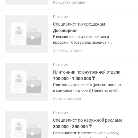
квалифицированные специалисты
Кокшетау, сегодня
строительных профессий: Каменщик –
кладка кирпича, блоков, газобетона,
возведение стен и перегородок. ...
Реклама
Специалист по продажам
Договорная
В компанию по изготовлению и
продажи готовых лед экранов и
конструкций требуется руководитель
Алматы, сегодня
отдела продаж! Работа в офисе и
обработка входящих заявок. Продажа
и аренда LED-экранов, готовых лад...
Реклама
Плиточник по внутренней отделке (Ремонт ванных и санузлов под ключ)
700 000 - 1 000 000 ₸
Плиточник-универсал (ремонт ванных
и санузлов под ключ) Приветствую!
Меня зовут Эдуард, я занимаюсь
Астана, сегодня
комплексным ремонтом квартир в г.
Астана и полностью организую весь
рабочий процесс. Моя...
Реклама
Специалист по наружной рекламе
300 000 - 350 000 ₸
Обязанности: Изготовление вывесок,