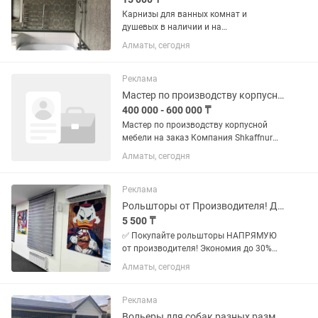
Карнизы для ванных комнат и
душевых в наличии и на
заказ,изготовления из качественной
Алматы, сегодня
нержавеющей стали.Без провисания и
крепления к потолку более 8 лет на
рынке,гарантия 3 года.Доставки и
Реклама
установки...
Мастер по производству корпусной мебели
400 000 - 600 000 ₸
Мастер по производству корпусной
мебели на заказ Компания Shkaffnur
(20 лет на рынке) приглашает в
Алматы, сегодня
команду опытных мастеров по
производству корпусной мебели. Если
вы хотите работать в стабильной...
Реклама
Рольшторы от Производителя! Дешево! День-Ночь/Блэкаут Дуэт зебра
5 500 ₸
✅ Покупайте рольшторы НАПРЯМУЮ
от производителя! Экономия до 30%
без посредников. ✅ Собственное
Алматы, сегодня
производство в Казахстане: Полный
контроль качества, современные
материалы (ткань, пластик,
Реклама
алюминий),...
Вольеры для собак разных размеров