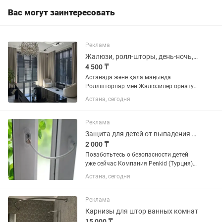
стекольный•металлический•деревянны
Вас могут заинтересовать
й...
Реклама
Жалюзи, ролл-шторы, день-ночь, дуэт Астана
4 500 ₸
Астанада және қала маңында
Роллшторлар мен Жалюзилер орнату -
сапалы және жылдам! Терезелеріңізді
Астана, сегодня
стильді және ұқыпты жаңартамыз. Біз
дайындаймыз және орнатамыз: ✔️
Роллшторлар ✔️ День-Ночь...
Реклама
Защита для детей от выпадения из окон, Трос ограничитель Penkid
2 000 ₸
Позаботьтесь о безопасности детей
уже сейчас Компания Penkid (Турция)
изготавливает запатентованные
Астана, сегодня
тросовые ограничители,
разработанные специально для
защиты детей от выпадения из...
Реклама
Карнизы для штор ванных комнат
15 000 ₸