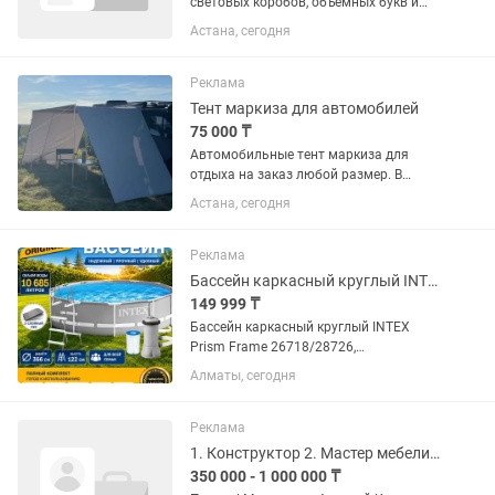
световых коробов, объемных букв и
рекламных конструкций. Сборка
Астана, сегодня
изделий из ПВХ, акрила, композита,
металла и других материалов. Монтаж
и демонтаж наружной...
Реклама
Тент маркиза для автомобилей
75 000 ₸
Автомобильные тент маркиза для
отдыха на заказ любой размер. В
наличии и на заказ . Тенты в наличии 2
Астана, сегодня
вида боковой и на заднюю дверь
тамбур . В наличии доп стенки боковые
и передние для тента...
Реклама
Бассейн каркасный круглый INTEX Prism Frame 366 на 122 см
149 999 ₸
Бассейн каркасный круглый INTEX
Prism Frame 26718/28726,
картриджный фильтр-насос, лестница,
Алматы, сегодня
366х122 см, 10685 л / Бассейн для
дачи Параметры упаковки: вес: 49.7 кг;
объём: 0.29 куб.м; длина: 129 см;...
Реклама
1. Конструктор 2. Мастер мебели 3. Столяр корпусник 4. Маляр 5. Шкурщики
350 000 - 1 000 000 ₸