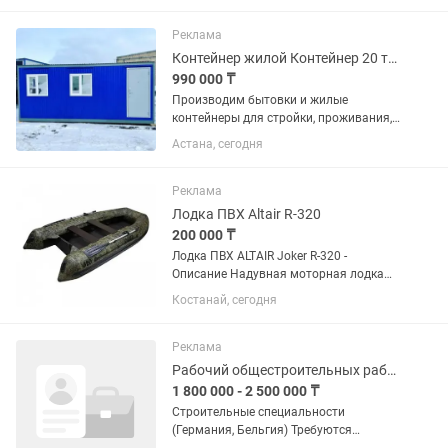
алматы.
Реклама
Контейнер жилой Контейнер 20 тонн Контейнер 40 тонн Бытовка
990 000 ₸
Производим бытовки и жилые
контейнеры для стройки, проживания,
охраны и склада. Работаем как
Астана, сегодня
обычное производство: есть склад,
изготовление под заказ и понятные
сроки. В наличии есть стандартные...
Реклама
Лодка ПВХ Altair R-320
200 000 ₸
Лодка ПВХ ALTAIR Joker R-320 -
Описание Надувная моторная лодка
ПВХ Altair Joker R-320 разработана из
Костанай, сегодня
долговечного ПВХ материала для
суровых водоемов. Транец лодки
изготовлен из водостойкой фанеры...
Реклама
Рабочий общестроительных работ
1 800 000 - 2 500 000 ₸
Строительные специальности
(Германия, Бельгия) Требуются