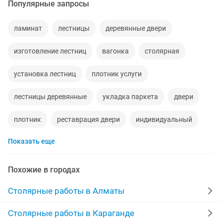
Популярные запросы
ламинат
лестницы
деревянные двери
изготовление лестниц
вагонка
столярная
установка лестниц
плотник услуги
лестницы деревянные
укладка паркета
двери
плотник
реставрация двери
индивидуальный
Показать еще
изготовление
ремонт ламината
заказ
столы
укладка
монтаж установка
мебель
пола
Похожие в городах
изделия
дизайне
деревом
баня
деревья
Столярные работы в Алматы
лестници
резьба дерево
обшивка вагонкой
Столярные работы в Караганде