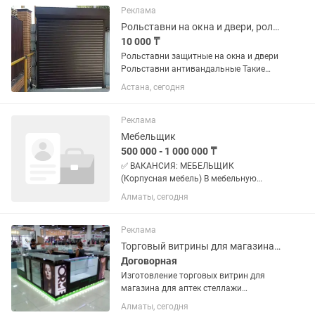
качества Доставка Установка Замер
Реклама
при заказе по...
Рольставни на окна и двери, ролеты, пол ставни
10 000 ₸
Рольставни защитные на окна и двери
Рольставни антивандальные Такие
системы защиты имеют большие
Астана, сегодня
преимущества: - обеспечивают
сохранность имущества, целостность
окон и дверей; -эффективно
Реклама
защищают...
Мебельщик
500 000 - 1 000 000 ₸
✅ ВАКАНСИЯ: МЕБЕЛЬЩИК
(Корпусная мебель) В мебельную
мастерскую требуется опытный
Алматы, сегодня
мебельщик! 🔧 Обязанности:
•Изготовление корпусной мебели
(шкафы, кухни, гардеробные, детская
Реклама
мебель) •Распил,...
Торговый витрины для магазина аптек стеллажи островок алматы
Договорная
Изготовление торговых витрин для
магазина для аптек стеллажи
островков в алматы на заказ.
Алматы, сегодня
Доставка и установка по городу