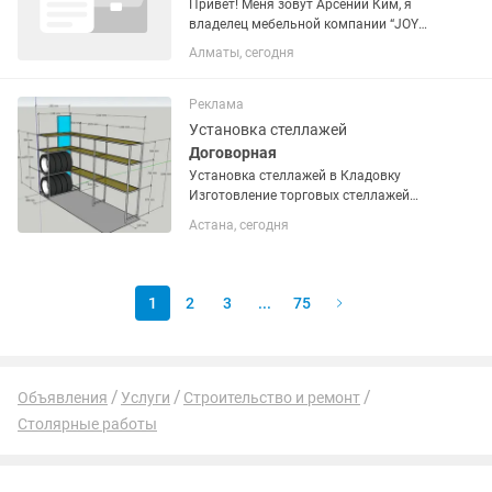
Привет! Меня зовут Арсений Ким, я
владелец мебельной компании “JOY
Мебель” — мебель, которая радует. Мы
Алматы, сегодня
на рынке уже 15 лет, за это время
обеспечили мебелью более 2000
довольных клиентов. Нашу...
Реклама
Установка стеллажей
Договорная
Установка стеллажей в Кладовку
Изготовление торговых стеллажей
Изготовление лофт мебели
Астана, сегодня
1
2
3
...
75
Объявления
Услуги
Строительство и ремонт
Столярные работы