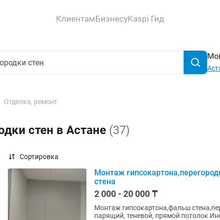
Клиентам
Бизнесу
Kaspi Гид
Мой
Аст
Отделка, ремонт
одки стен в Астане
(37)
Сортировка
Монтаж гипсокартона,перегород
стена
2 000 - 20 000 ₸
Монтаж гипсокартона,фальш стена,перег
парящи