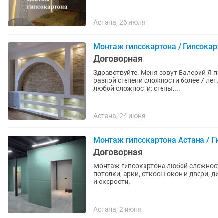
Астана, 26 июля
Монтаж гипсокартона / Гипсокар
Договорная
Здравствуйте. Меня зовут Валерий Я
разной степени сложности более 7 лет. - Монтаж декоративных конструкций из гипсокарто
любой сложности: стены,...
Астана, 24 июня
Монтаж гипсокартона Астана / 
Договорная
Монтаж гипсокартона любой сложности. Перегородки, обшивка стены, короба и
потолки, арки, откосы окон и двери, дизайнерс
и скорости.
Астана, 2 июня