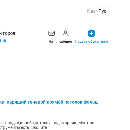
Қаз
Рус
 город:
ана
Чат
Кабинет
Подать объявление
ки, парящий,теневой,прямой потолок,фальш
ородки,короба,потолок, подшторник. Монтаж
й, теневой, прямой потолок Инструменты есть. Звоните