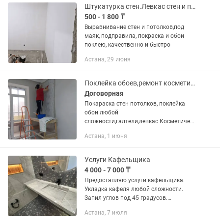
Штукатурка стен.Левкас стен и потолков,откосы балконы
500 - 1 800 ₸
Выравнивание стен и потолков,под
маяк, подправила, покраска и обои
поклею, качественно и быстро
Астана, 29 июня
Поклейка обоев,ремонт косметический. Покраска стен и потолков.
Договорная
Покараска стен потолков, поклейка
обои любой
сложности,галтели,левкас.Косметическ
ий ремонт. Небольшие косметические
Астана, 1 июня
работы.. Все работы выполняю
аккуратно,качественно.Цена
договорная! Стаж работы...
Услуги Кафельщика
4 000 - 7 000 ₸
Предоставляю услуги кафельщика.
Укладка кафеля любой сложности.
Запил углов под 45 градусов.
Помогаем с проектом работаем с
Астана, 7 июля
дизайнами с установкой сантехники а