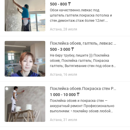
500 - 800 ₸
Обои качественно.левкас под
шпатель.галтели.покраска потолка и
стен.демонтаж.стаж более 12лет.
Ламинат.плинтуса.межкомнатные
Астана, 28 июля
двери
Поклейка обоев, галтель, левкас под обои
500 - 3 000 ₸
Не беру трубку, пишите ))) Поклейка
обоев; Поклейка галтель; Покраска
галтель; Вытягивание стен под обои в
два слоя глаттом (+шкурка, грунтовка
Астана, 16 июля
до и после); Демонтаж обоев. Стаж
работы более...
Поклейка обоев.Покраска стен Ремонт квартир
1 000 - 10 000 ₸
Поклейка обоев и покраска стен —
аккуратный ремонт Профессионально
выполняем: • поклейку обоев любой
сложности • покраску стен и потолков •
Астана, 31 июля
подготовку стен Работаем аккуратно,
соблюдаем качество и...