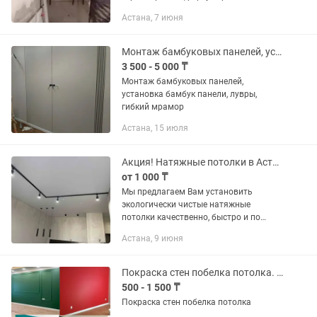
размеров Изготовление под запил 45°
Астана, 7 июня
С опытом работы.Стаж работы 20 лет
Монтаж бамбуковых панелей, установка бамбук панели, лувры, гибкий мрамор
3 500 - 5 000 ₸
Монтаж бамбуковых панелей,
установка бамбук панели, лувры,
гибкий мрамор
Астана, 15 июля
Акция! Натяжные потолки в Астане
от 1 000 ₸
Мы предлагаем Вам установить
экологически чистые натяжные
потолки качественно, быстро и по
привлекательным ценам без
Астана, 9 июня
посредников. Гипоаллергенный
материалы без запаха и вреда для
здоровья. Любой...
Покраска стен побелка потолка. Левкас стен.
500 - 1 500 ₸
Покраска стен побелка потолка