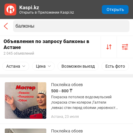
Kaspi.kz
Открыть
Открыть в Приложении Kaspi.kz
Объявления по запросу балконы в
Астане
2 045 объявлений
Астана
Цена
Возможен выезд
Есть фото
Поклейка обоев
500 - 800 ₸
Покраска потолков водоэмульсией
,покраска стен колером ,Галтели
,левкас стен перед обоями ,неровности
трещины на стенах.Все
Астана, 23 июля
убираю,демонтаж старых
обоев.Откосы оконные прохожу по
ремонту.Обои клею...
Поклейка обоев