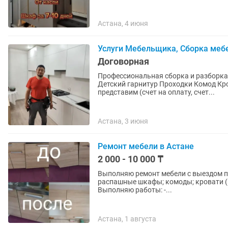
Астана, 4 июня
Услуги Мебельщика, Сборка меб
Договорная
Профессиональная сборка и разборка мебели в Астане Сборк
Детский гарнитур Проходки Комод Кр
представим (счет на оплату, счет...
Астана, 3 июня
Ремонт мебели в Астане
2 000 - 10 000 ₸
Выполняю ремонт мебели с выездом по Астане и пригоро
распашные шкафы; комоды; кровати (в
Выполняю работы: -...
Астана, 1 августа