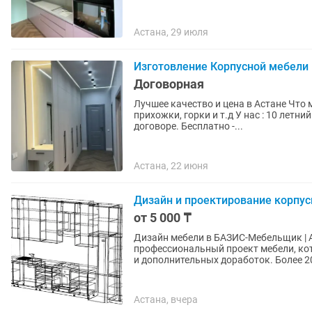
Астана, 29 июля
Изготовление Корпусной мебели
Договорная
Лучшее качество и цена в Астане Что
прихожки, горки и т.д У нас : 10 летний опыт, более 500 успешных проектов. Гарантия - в
договоре. Бесплатно -...
Астана, 22 июня
Дизайн и проектирование корпу
от 5 000 ₸
Дизайн мебели в БАЗИС-Мебельщик | Астана |
профессиональный проект мебели, ко
и дополнительных доработок. Б
Астана, вчера