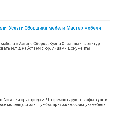
ели, Услуги Сборщика мебели Мастер мебели
а: Кухни Спальный гарнитур
овать И.т.д Работаем с юр. лицами Документы
дам. Что ремонтирую: шкафы-купе и
се модели); столы; тумбы; прихожие; офисную мебель.