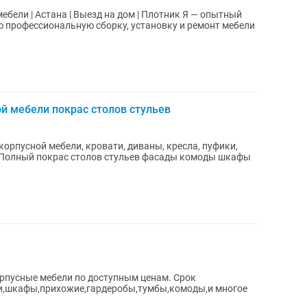
| Астана | Выезд на дом | Плотник Я — опытный
 профессиональную сборку, установку и ремонт мебели
й мебели покрас столов стульев
корпусной мебели, кровати, диваны, кресла, пуфики,
 Полный покрас столов стульев фасады комоды шкафы
орпусные мебели по доступным ценам. Срок
хни,шкафы,прихожие,гардеробы,тумбы,комоды,и многое