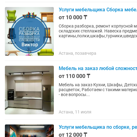
Услуги мебельщика Сборка мебе
от 10 000 ₸
Сборка разборка, ремонт корпусной мягк
складских стеллажей. Навеска предме
картины,полки,шкафы,турники,шведские
Астана, позавчера
Мебель на заказ любой сложност
от 110 000 ₸
Мебель на заказ Кухни, Шкафы, Детский, Прихожие, Офисный мебель. И т.д. Более 150
расцветок, Работаем с такими материалами как ШПОН, МДФ, ЛДСП, egger, blum, Hettich, boyard
- все вопросы...
Астана, 11 июля
Услуги мебельщика по сборке, р
от 12 000 ₸