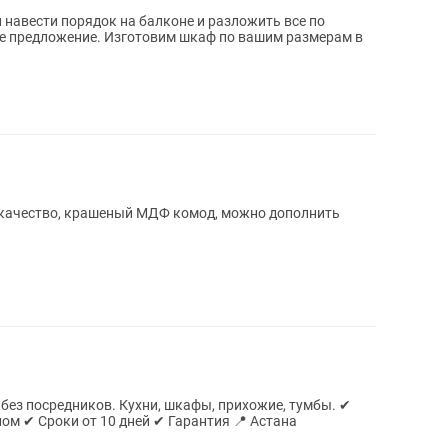
 навести порядок на балконе и разложить все по
ее предложение. Изготовим шкаф по вашим размерам в
м качество, крашеный МДФ комод, можно дополнить
, шкафы, прихожие, тумбы. ✔
Бесплатный замер ✔ Помощь с дизайном ✔ Сроки от 10 дней ✔ Гарантия 📍 Астана