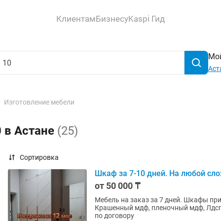
Клиентам
Бизнесу
Kaspi Гид
Мой
Аст
Изготовление мебели
 в Астане
(25)
Сортировка
Шкаф за 7-10 дней. На любой сл
от 50 000 ₸
Мебель на заказ за 7 дней. Шкафы пр
Крашенный мдф, пленочный мдф, Лдсп Опыт более 15 лет . Р
по договору