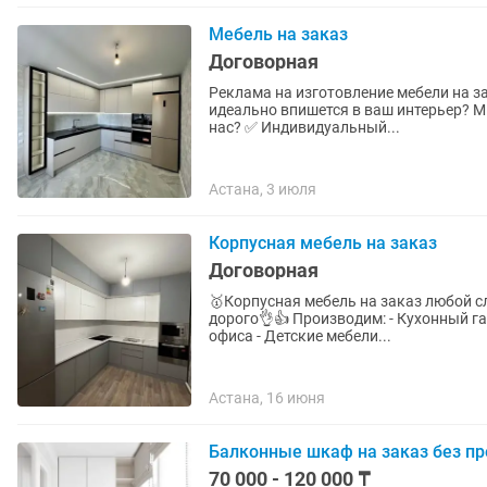
Мебель на заказ
Договорная
Реклама на изготовление мебели на заказ 🎯 Мечтаете об уникальной мебели,
идеально впишется в ваш интерьер? Мы создаем мебель вашей мечты! 🛋️✨ Поченьу выбирают
нас? ✅ Индивидуальный...
Астана, 3 июля
Корпусная мебель на заказ
Договорная
🥇Корпусная мебель на заказ любой сложности Мы сделаем то, что вы хотит
дорого👌👍 Производим: - Кухонный гарнитур - Шкафы купе, прихожие, комоды - Мебель для
офиса - Детские мебели...
Астана, 16 июня
Балконные шкаф на заказ без п
70 000 - 120 000 ₸