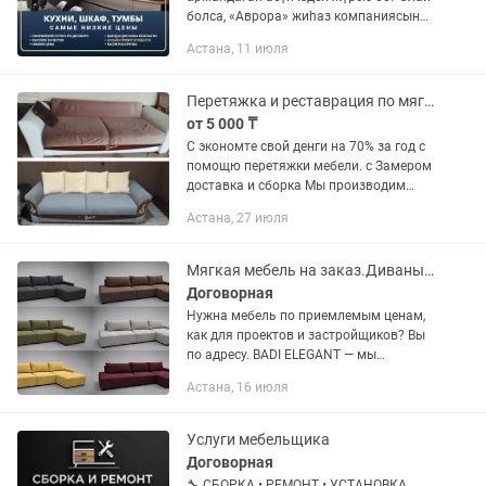
болса, «Аврора» жиһаз компаниясына
қош келдіңіз, мұнда олар сіз үшін
Астана, 11 июля
тамаша интерьер жасайды! Жиһазға
қалай тез және оңай...
Перетяжка и реставрация по мягкой мебели в Астане
от 5 000 ₸
С экономте свой денги на 70% за год с
помощю перетяжки мебели. с Замером
доставка и сборка Мы производим
ремонт и перетяжку мебели любой
Астана, 27 июля
сложности: - Замена ткани и поролона;
- Замена пружин и...
Мягкая мебель на заказ.Диваны, кровати. Доставка по городу Астана БЕСПЛАТНО
Договорная
Нужна мебель по приемлемым ценам,
как для проектов и застройщиков? Вы
по адресу. BADI ELEGANT — мы
комплектуем: 🏠 квартиры и дома 🏨
Астана, 16 июля
отели и апартаменты ☕ кафе и
рестораны 🏢 офисы и коммерческие...
Услуги мебельщика
Договорная
🔧 СБОРКА • РЕМОНТ • УСТАНОВКА