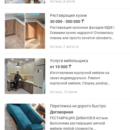
Астана, 8 июля
сложности, особенно там, где нужно
качественно решить много мелких...
Реставрация кухни
30 000 - 500 000 ₸
Реставрация кухонных фасадов МДФ |
Освежим кухню недорого! Отклеилась
пленка или просто хочется обновить
дизайн кухни без покупки новой
Астана, 2 августа
мебели? Mы поможем! Cнимаем
старую ПBX-плёнку c МДФ фacaдов,...
Услуги мебельщика
от 10 000 ₸
Изготовление корпусной мебели на
заказ индивидуально. Ремонт
корпусной мебели; Сборка, разбор
новой и б/у мебели; Сборка мебели с
Астана, 10 июня
Каспи и прочих платформ; Помощь с
переездом под ключ; Навес...
Перетяжка не дорого быстро
Договорная
РЕСТАВРАЦИЯ ДИВАНОВ В Астане.
Выполняем реставрацию мягкой
мебели любой сложности.