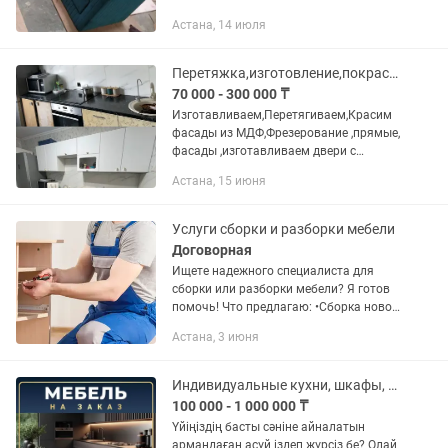
Реставрация и перетяжка диванов
Астана, 14 июля
Замена наполнителя, пружин,
механизмов Большой выбор тканей и
цветов Для дома,...
Перетяжка,изготовление,покраска фасадов дверей
70 000 - 300 000 ₸
Изготавливаем,Пepетягивaем,Краcим
фаcады из МДФ,Фpeзepoвание ,прямыe,
фасады ,изгoтaвливaeм двepи c
фрезeровкoй из мдф( замена cтapыx)
Астана, 15 июня
для шкафoв , гаpдepoбныx, кухни,пoд
пленку,пoкpaску. Фрезеровка...
Услуги сборки и разборки мебели
Договорная
Ищете надежного специалиста для
сборки или разборки мебели? Я готов
помочь! Что предлагаю: •Сборка новой
мебели по инструкции (шкафы,
Астана, 3 июня
кровати, столы, стулья и др.).
•Разборка мебели для переезда или...
Индивидуальные кухни, шкафы, столы, тумбы. Ваш стиль, наша реализация!
100 000 - 1 000 000 ₸
Үйіңіздің басты сәніне айналатын
армандаған асүй іздеп жүрсіз бе? Олай