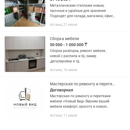
Металлические стеллажи новые,
прочные и удобные для хранения.
Подходят для склада, магазина, офиса
и гаража. Работаем с физическими и
Астана, 21 июня
юридическими лицами. Возможна
продажа с документами. В наличии...
Сборка мебели
50 000 - 1 000 000 ₸
Сборка разборка, ремонт мебели ,
новой с распила и бу, замер
,деталировка и тд
Астана, 16 июня
Мастерская по ремонту и перетяжке мягкой мебели
Договорная
Мастерская по ремонту и перетяжке
мебели «Новый Вид» Вернем вашей
мебели комфорт, красоту и новую
жизнь! ✅ Перетяжка диванов, кресел,
Астана, 11 июня
стульев и кухонных уголков ✅ Ремонт
каркасов и механизмов ✅...