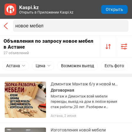
Kaspi.kz
Открыть
Открыть в Приложении Kaspi.kz
Объявления по запросу новое мебел
в Астане
27 объявлений
Астана
Цена
Возможен выезд
Есть фото
Демонтаж Мантаж б/у и новой мебели
Договорная
Монтаж и Демонтаж всей мебели
переезды, выезд на дом в любое время
стаж работы ,20 лет. Разберем и
Соберем вашу мебель быстро
Астана, 2 июня
качественно и надежно 👌
Изготовления новой мебели