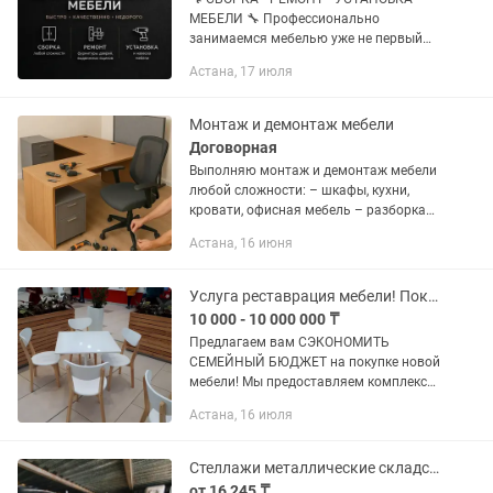
МЕБЕЛИ 🔧 Профессионально
занимаемся мебелью уже не первый
год. Работаем аккуратно, быстро и с
Астана, 17 июля
нормальным человеческим подходом
— без “сделаем завтра” и кривых
сборок....
Монтаж и демонтаж мебели
Договорная
Выполняю монтаж и демонтаж мебели
любой сложности: – шкафы, кухни,
кровати, офисная мебель – разборка
перед переездом – сборка новой
Астана, 16 июня
мебели – аккуратно, без повреждений
Услуга реставрация мебели! Покраска перетяжка!
10 000 - 10 000 000 ₸
Предлагаем вам СЭКОНОМИТЬ
СЕМЕЙНЫЙ БЮДЖЕТ на покупке новой
мебели! Мы предоставляем комплекс
услуги по перетяжке мебели! Это
Астана, 16 июля
покраска, перетяжка, частичная
замена деталей, изменение стиля
изделия,...
Стеллажи металлические складские новые большой выбор
от 16 245 ₸