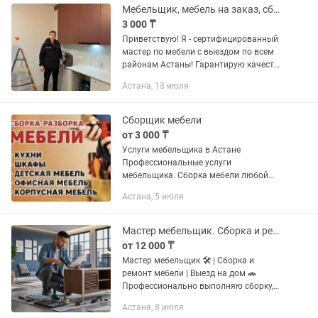
Мебельщик, мебель на заказ, сборка разборка мебели, деталировка, мастер
3 000 ₸
Приветствую! Я - сертифицированный
мастер по мебели с выездом по всем
районам Астаны! Гарантирую качество
своей работы! Почему стоит
Астана, 13 июля
обратиться именно ко мне: -
Доступные цены, я не накручиваю...
Сборщик мебели
от 3 000 ₸
Услуги мебельщика в Астане
Профессиональные услуги
мебельщика. Сборка мебели любой
сложности быстро, качественно и по
Астана, 5 июля
доступной цене. Услуги мебельщика
Сборка мебели Сборщик мебели
Разборка...
Мастер мебельщик. Сборка и ремонт мебели. Выезд на дом.
от 12 000 ₸
Мастер мебельщик 🛠 | Сборка и
ремонт мебели | Выезд на дом 🚗
Профессионально выполняю сборку,
разборку и ремонт мебели любой
Астана, 8 июля
сложности. Помогу быстро и аккуратно