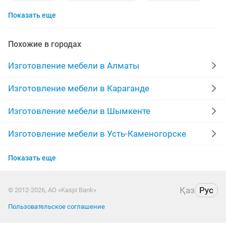
Показать еще
детская кровать
перетяжка мягкой мебели
лдсп
спальня
мягкая мебель на заказ
купе
Похожие в городах
стулья
шкаф на балкон
гарнитура
Изготовление мебели в Алматы
корпусная мебель на заказ
мелкий ремонт
Изготовление мебели в Караганде
реставрация
ремонт шкафа
комод
Изготовление мебели в Шымкенте
новые кухни
перетяжка
пошив чехлов
Изготовление мебели в Усть-Каменогорске
Изготовление мебели в Костанае
сборка мебели любой сложности
Показать еще
Изготовление мебели в Таразе
компьютерный стол
автосборка
гостиная
Қаз
Рус
© 2012-2026, АО «Kaspi Bank»
Изготовление мебели в Павлодаре
кухонный шкаф
договорная
Пользовательское соглашение
Изготовление мебели в Петропавловске
реставрация диванов