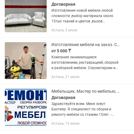
Договорная
Изготовления новой мебели любой
сложности ,выбор материала около
15тыс тканей и цветов ,вызов
замерщика осуществляется бесплатно
Астана, 3 июня
Изготовление мебели на заказ. Сборка и установка мебели. Услуги технолога.
от 5 000 ₸
Компания занимающиеся
изготовлением, реставрацией, сборкой
и разборкой мебели. Спроектируем и
изготовим мебель для Вас. Со стажем.
Астана, 21 июня
В городе Астана. • Изготовим и
спроектируем мебель, согласно по...
Мебельщик, Мастер по мебелью, сборка мебели, ремонт мебели КАЧЕСТВЕННО 101%
Договорная
Здравствуйте всем. Меня зовут
Бахтияр. Я специалист по сборке и
ремонту мебели со стажем 15лет. -
Рассрочка/Ред/Кредит МОИ
Астана, 15 июня
ОСНОВНЫЕ НАПРАВЛЕНИЯ: - Сборка и
разборка мебели. - Навеска. - Вырезка...