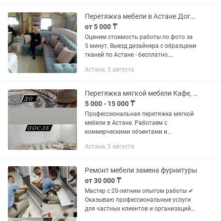
привести вашу мебель в порядок —
без...
Перетяжка мебели в Астане.Договор и гарантия.Ремонт диванов.
от 5 000 ₸
Оценим стоимость работы по фото за
5 минут. Выезд дизайнера с образцами
тканей по Астане - бесплатно.
Перетяжка диванов (прямых, угловых),
Астана, 5 августа
кресел, стульев, кроватей, кухонных
уголков. Замена поролона...
Перетяжка мягкой мебели Кафе, офисы, Большие объемы
5 000 - 15 000 ₸
Профессиональная перетяжка мягкой
мебели в Астане. Работаем с
коммерческими объектами и
большими объемами. Работаем с: ✔
Астана, 3 августа
кафе и ресторанами ✔ офисами и
бизнес-центрами ✔ застройщиками и
ЖК ✔...
Ремонт мебели замена фурнитуры
от 30 000 ₸
Мастер с 20-летним опытом работы ✔
Оказываю профессиональные услуги
для частных клиентов и организаций
🔧 Выполняю работы разной