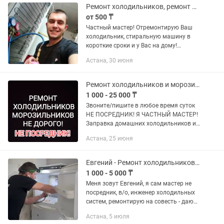
чтобы не потерять...
Ремонт холодильников, ремонт морозлильных камер.
от 500 ₸
Частный мастер! Отремонтирую Ваш
холодильник, стиральную машину в
короткие сроки и у Вас на дому!
Довольный клиент-мой приоритет!
Астана, 30 июня
Вежлив, тактичен, пунктуален.
Ремонтирую холодильники и
стиральные...
Ремонт холодильников и морозильников с выездом на дом
1 000 - 25 000 ₸
Звоните/пишите в любое время суток
НЕ ПОСРЕДНИК! Я ЧАСТНЫЙ МАСТЕР!
Заправка домашних холодильников и
морозильников от 10 тысяч с
Астана, 25 июня
гарантией! Выезд к вам домой! Ремонт
осуществляется на месте,...
Евгений - Ремонт холодильников и морозильников на дому, заправка фреоном
1 000 - 5 000 ₸
Меня зовут Евгений, я сам мастер не
посредник, в/о, инженер холодильных
систем, ремонтирую на совесть - даю
гарантию на свой ремонт 100%
Астана, 5 июля
-Ремонт холодильников бытовых и