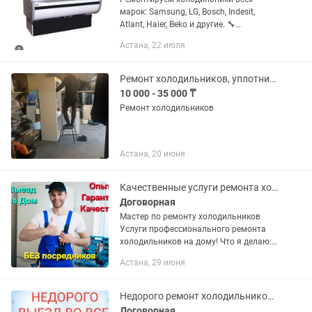
марок: Samsung, LG, Bosch, Indesit,
Atlant, Haier, Beko и другие. 🔧
Выполняем: холодильник не морозит;
Астана, 22 июля
не включается; течёт вода; сильный
шум или вибрация; ...
Ремонт холодильников, уплотнительные резинки на холодильники и морозильники
10 000 - 35 000 ₸
Ремонт холодильников
Астана, 20 июня
Качественные услуги ремонта холодильного и морозильного оборудования
Договорная
Мастер по ремонту холодильников
Услуги профессионального ремонта
холодильников на дому! Что я делаю: -
- Диагностика неисправностей (не
Астана, 29 июня
охлаждают тeчёт, шумит и т.д.) -
Ремонт компрессоров, замена...
Недорого ремонт холодильников морозильников
Договорная