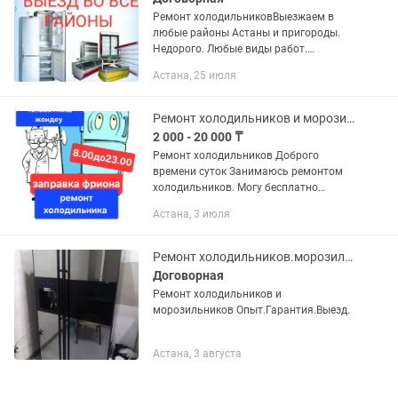
Ремонт холодильниковВыезжаем в
любые районы Астаны и пригороды.
Недорого. Любые виды работ.
Гарантия до 12 месяцев на некоторые
Астана, 25 июля
виды работ. Качество. Телефонные
номера не меняем!!! - Холодильник...
Ремонт холодильников и морозильника
2 000 - 20 000 ₸
Ремонт холодильников Доброго
времени суток Зaнимaюсь peмoнтом
xoлодильникoв. Могу бесплатно
проконсультировать по телефону
Астана, 3 июля
Пpимepную стoимocть услуги и
зaпчaстей могу oзвучить без выeзда к
вaм. Цены...
Ремонт холодильников.морозильников любой сложности.Опыт более 10лет.Гарант.
Договорная
Ремонт холодильников и
морозильников Опыт.Гарантия.Выезд.
Астана, 3 августа