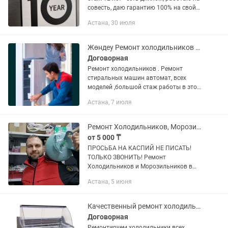
совесть, даю гарантию 100% на свой
ремонт. Выезжаю на ваш адрес со
Астана, 30 июля
своим инструментом и
комплектующими, ремонт занимает...
Жөндеу Ремонт холодильников морозильников стиральных машин
Договорная
Ремонт холодильников . Ремонт
стиральных машин автомат, всех
моделей ,большой стаж работы в этой
сфере, ремонт в день обращения
Астана, 7 июля
Ремонт Холодильников, Морозильников, Холодильных Витрин и Ларей
от 5 000 ₸
ПРОСЬБА НА КАСПИЙ НЕ ПИСАТЬ!
ТОЛЬКО ЗВОНИТЬ! Ремонт
Холодильников и Морозильников в
Астане и Области, а Также Ремонт
Астана, 5 июня
Винных Шкафов, Холодильных Витрин,
Холодильных Камер, Промышленных
Холодильников и...
Качественный ремонт холодильников и морозильников Астана
Договорная
Ремонтируем холодильники всех