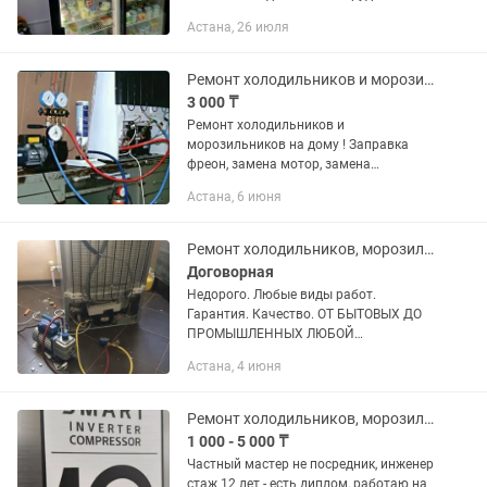
выездом на дом или на объект. Услуги:
Астана, 26 июля
- Ремонт холодильников и
морозильных камер; -Ремонт...
Ремонт холодильников и морозильников
3 000 ₸
Ремонт холодильников и
морозильников на дому ! Заправка
фреон, замена мотор, замена
вентилятор, замена таймер и много
Астана, 6 июня
других.
Ремонт холодильников, морозильников и кондиционеров. Заправка фреона
Договорная
Недорого. Любые виды работ.
Гарантия. Качество. ОТ БЫТОВЫХ ДО
ПРОМЫШЛЕННЫХ ЛЮБОЙ
СЛОЖНОСТИ ПОЛОМКИ! - Холодильник
Астана, 4 июня
включается, но не морозит и не
холодит - Холодильник протекает -
Холодильник...
Ремонт холодильников, морозильников на дому и заправка фреоном
1 000 - 5 000 ₸
Частный мастер не посредник, инженер
стаж 12 лет - есть диплом, работаю на