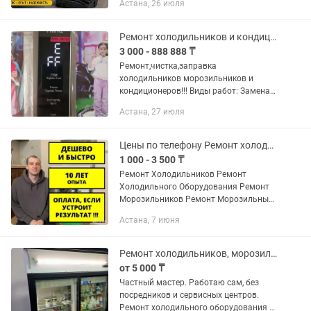
Астана, 26 июля
без лишних затрат. Работаю сам, без
посредников и переплат...
Ремонт холодильников и кондиционеров холодильников и морозильников
3 000 - 888 888 ₸
Ремонт,чистка,заправка
холодильников морозильников и
кондиционеров!!! Виды работ: Замена
мотора(компрессора) Замена чистка
Астана, 27 июля
капелярной трубки Замена термостата
Ремонт системы NO-frost(не
требующие...
Цены по телефону Ремонт холодильников Морозильников На дому Выезд
1 000 - 3 500 ₸
Ремонт Холодильников Ремонт
Холодильного Оборудования Ремонт
Морозильников Ремонт Морозильных
камер На все звонки отвечаю лично!
Астана, 7 июня
Лишнего не чиню, всегда называю
стоимость работ ДО начала...
Ремонт холодильников, морозильников и лёдогенераторов
от 5 000 ₸
Частный мастер. Работаю сам, без
посредников и сервисных центров.
Ремонт холодильного оборудования с