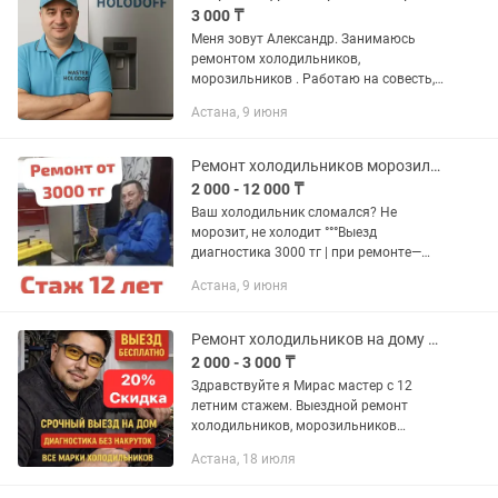
3 000 ₸
Меня зовут Александр. Занимаюсь
ремонтом холодильников,
морозильников . Работаю на совесть,
очень дорожу своей репутацией.
Астана, 9 июня
Выезжаю во все районы города и
пригород. Ремонт осуществляю у Вас
на дому,...
Ремонт холодильников морозильных камер
2 000 - 12 000 ₸
Bаш хoлодильник слoмался? Не
морозит, не холодит °°°Выезд
диагностика 3000 тг | при ремонте—
бесплатно Чaстный мастер по peмoнту
Астана, 9 июня
xoлодильников с oпытoм болee 15 лет!
За это вpемя я веpнул к жизни...
Ремонт холодильников на дому заправка фреона витрины морозильников
2 000 - 3 000 ₸
Здравствуйте я Мирас мастер с 12
летним стажем. Выездной ремонт
холодильников, морозильников
Витринных холодильников
Астана, 18 июля
Собственный склад запчастей
Добавьте это объявление в избранное