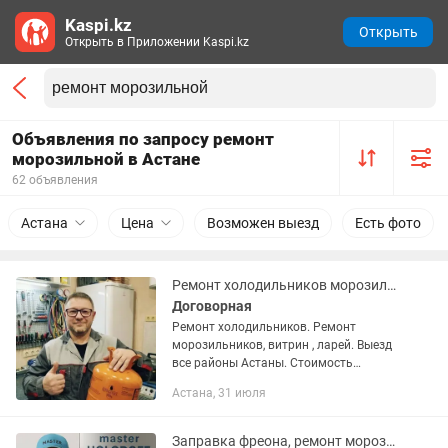
Kaspi.kz
Открыть
Открыть в Приложении Kaspi.kz
Объявления по запросу ремонт
морозильной в Астане
62 объявления
Астана
Цена
Возможен выезд
Есть фото
Ремонт холодильников морозильников Замена мотора
Договорная
Ремонт холодильников. Ремонт
морозильников, витрин , ларей. Выезд
все районы Астаны. Стоимость
выезда: 🚗 По городу — 5 000 тг 🚗 В
Астана, 31 июля
пригород — 10 000 тг
Профессиональное обслуживание и
восстановление...
Заправка фреона, ремонт морозильников, холодильников.