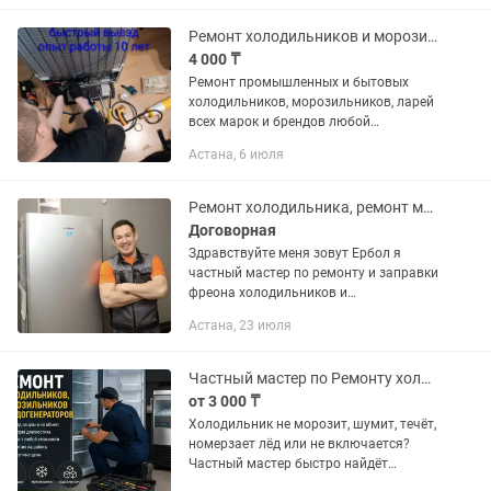
промышленных морозильников,...
Ремонт холодильников и морозильников на дому, заправка фреоном
4 000 ₸
Ремонт промышленных и бытовых
холодильников, морозильников, ларей
всех марок и брендов любой
сложности. МНОГОЛЕТНИЙ ОПЫТ!
Астана, 6 июля
ВЫСОКОЕ КАЧЕСТВО! ГАРАНТИЯ!
СКИДКИ! Мы не посредники, а значит
вам не...
Ремонт холодильника, ремонт морозильника
Договорная
Здравствуйте меня зовут Ербол я
частный мастер по ремонту и заправки
фреона холодильников и
морозильников. Опыт работы более 20
Астана, 23 июля
лет. Работаю чисто и качественно.
Преимущества: --Гарантия на все...
Частный мастер по Ремонту холодильников, морозильников и ледогенераторов
от 3 000 ₸
Холодильник не морозит, шумит, течёт,
номерзает лёд или не включается?
Частный мастер быстро найдёт
причину и устранить неисправность