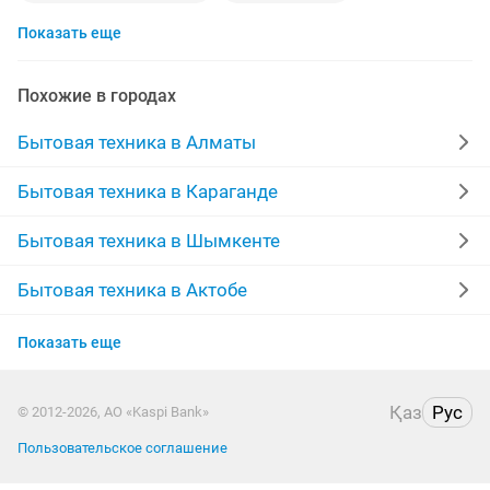
Показать еще
ремонт пылесосов
телевизор
кондиционер
ремонт газовых колонок
ремонт газовых плит
Похожие в городах
газовые котлы
ремонт электроплит
котел
Бытовая техника в Алматы
холодильники
морозильники
Бытовая техника в Караганде
ремонт бытовой техники
ремонт швейных машин
Бытовая техника в Шымкенте
автомашина
стиральная машина
Бытовая техника в Актобе
Бытовая техника в Таразе
ремонт микроволновой печи
Показать еще
Бытовая техника в Семее
ремонт посудомоечных машин
выезд
аристон
Қаз
Рус
© 2012-2026, АО «Kaspi Bank»
Бытовая техника в Уральске
ремонт котлов
газовая
установка газовых плит
Пользовательское соглашение
Бытовая техника в Кызылорде
гарантия
пылесос
колонки
ремонт аристон