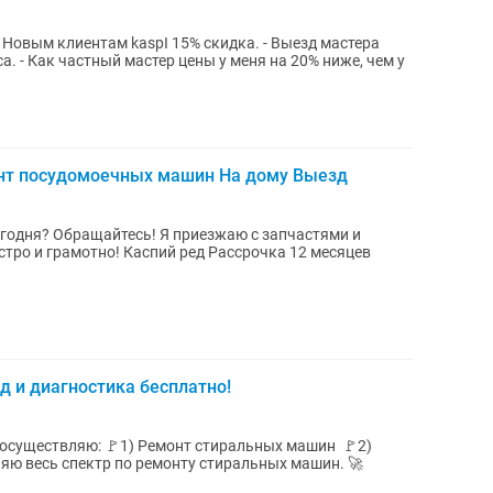
а. - Как частный мастер цены у меня на 20% ниже, чем у
нт посудомоечных машин На дому Выезд
егодня? Oбрaщaйтеcь! Я приезжаю c запчастями и
й ред Рассрочка 12 месяцев
 и диагностика бесплатно!