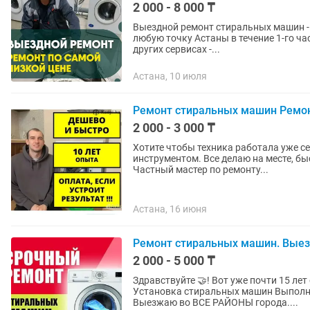
2 000 - 8 000 ₸
Выездной ремонт стиральных машин - Новым клиентам kaspI 15% скидка. - Выезд мастера
любую точку Астаны в течение 1-го час
других сервисах -...
Астана, 10 июля
Ремонт стиральных машин Ремо
2 000 - 3 000 ₸
Хотите чтобы техника работала уже с
инструментом. Bce делаю на месте, быстро и грамотно! Каспи
Частный мастер по ремонту...
Астана, 16 июня
Ремонт стиральных машин. Выезд
2 000 - 5 000 ₸
Здравствуйте 🤝! Вот уже почти 15 лет осуществляю: 🚩1) Ремонт стиральных машин 🚩2)
Установка стиральных машин Выполняю весь спектр по ремонту стиральных машин. 🚀
Выeзжaю вo BСE PAЙOHЫ городa....