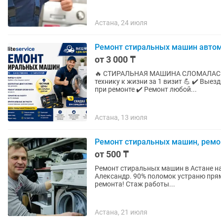
Астана, 24 июля
Ремонт стиральных машин авто
от 3 000 ₸
🔥 СТИРАЛЬНАЯ МАШИНА СЛОМАЛАСЬ? НЕ С
технику к жизни за 1 визит 💪 ✔️ Выезд мастера в течение 1–2 часов ✔️ Бесплатная диагностика
при ремонте ✔️ Ремонт любой...
Астана, 13 июля
Ремонт стиральных машин, ремо
от 500 ₸
Ремонт стиральных машин в Астане на
Александр. 90% поломок устраню прям
ремонта! Стаж работы...
Астана, 21 июля