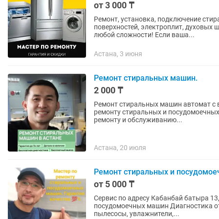
от 3 000 ₸
Ремонт, установка, подключение сти
поверхностей, электроплит, духовых шкафов и холодильников всех марок пр
любой сложности! Если ваша...
Астана, 3 июня
Ремонт стиральных машин.
2 000 ₸
Ремонт стиральных машин автомат с выездом на 
ремонту стиральных и посудомоечных 
ремонту и обслуживанию...
Астана, 20 июля
Ремонт стиральных и посудомоеч
от 5 000 ₸
Сервис по адресу Кабанбай батыра 13, секция 3, дом
посудомоечных машин Диагностика от 5000 тен. 2. Ремонт мелкой бытовой техники,
пылесосы, увлажнители,...