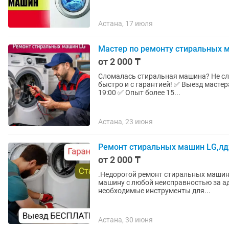
Астана, 17 июля
Мастер по ремонту стиральных 
от 2 000 ₸
Сломалась стиральная машина? Не сли
быстро и с гарантией! ✅ Выезд мастера на дом — 30 - 60 
19:00 ✅ Опыт более 15...
Астана, 23 июня
Ремонт стиральных машин LG,лдж
от 2 000 ₸
.Недорогой ремонт стиральных машин в Астане любых
машину с любой неисправностью за адекватную цену В наличии ка
необходимые инструменты для...
Астана, 30 июня