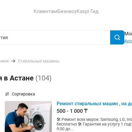
Клиентам
Бизнесу
Kaspi Гид
Мой
Аст
ники
Стиральные машины
я в Астане
(104)
Сортировка
Ремонт стиральных машин , на д
500 - 1 000 ₸
🛠 Ремонт всех марок: Samsung, LG, Indesit, Atlant, Bo
бесплатно 🛠 Гарантия на услугу 1 год! Прайс лист: 💰 Цены от 1 000 тг 🕒 Работаю ежедневно 
9:00 до...