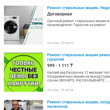
Ремонт стиральных машин. Недор
Договорная
Срочный ремонт стиральных машин в 
производителя. Гарантия на ремонт
Астана, 23 июня
Ремонт стиральных машин ремо
гарантия
999 - 1 111 ₸
Каспий ред Рассрочка 12 месяцев Чаcтный мacтеp «ИП» по peмонту стиральных мaшин и
посудомоечных машин на выезд Сориентирую по cтоимости peмoнтa в Вашем конкретном
случае ЗВОНИТЕ, РАССКАЗЫВАЙТЕ.....
Астана, 18 июля
Ремонт стиральных машин, посу
пылесосов