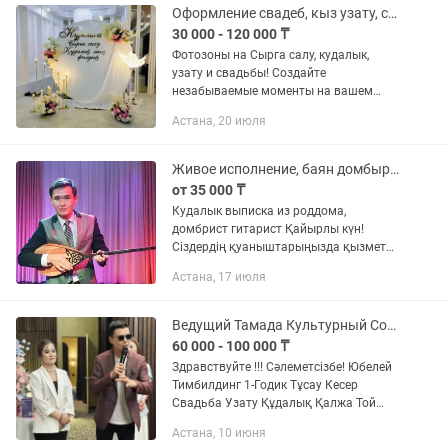
приятные...
Оформление свадеб, кыз узату, сырга салу, кудалык
30 000 - 120 000 ₸
Фотозоны на Сырга салу, кудалык,
узату и свадьбы! Создайте
незабываемые моменты на вашем
празднике с нашими фотозонами и
Астана, 20 июля
декором! Мы предлагаем креативные
решения под любой бюджет и вкус,
чтобы...
Живое исполнение, баян домбыра,тамада любой той ансамбль фуршет
от 35 000 ₸
Кудалык выписка из роддома,
домбрист гитарист Қайырлы күн!
Сіздердің қуаныштарыңызда қызмет
атқарамыз! Домбрист , гитарист ,
Астана, 17 июля
ансамбль! Кәсіби музыканттар
жоғарғы білімді! Құдалық, выписка!
Добрый...
Ведущий Тамада Культурный Современный с опытом 14лет
60 000 - 100 000 ₸
Здравствуйте !!! Сәлеметсізбе! Юбелей
Тимбилдинг 1-Годик Тұсау Кесер
Свадьба Узату Құдалық Қалжа Той
Ведущий Шоумен на двух языках
Астана, 10 июня
Организует Проведёт ваш праздник на