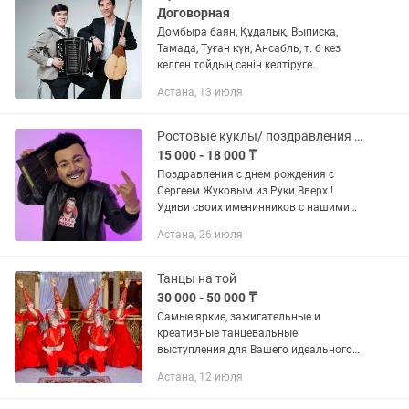
Договорная
Домбыра баян, Құдалық, Выписка,
Тамада, Туған күн, Ансабль, т. б кез
келген тойдың сәнін келтіруге
дайынбыз👍🏼хабарласыңыз👌
Астана, 13 июля
Ростовые куклы/ поздравления / аниматоры/шоу программа/Руки Вверх
15 000 - 18 000 ₸
Поздравления с днем рождения с
Сергеем Жуковым из Руки Вверх !
Удиви своих именинников с нашими
звездами! У нас самый большой выбор
Астана, 26 июля
ростовых кукол!Вы можете написать
на и посмотреть ассортимент ,а...
Танцы на той
30 000 - 50 000 ₸
Самые яркие, зажигательные и
креативные танцевальные
выступления для Вашего идеального
тоя! Большой выбор шоу-программ,
Астана, 12 июля
профессиональные танцоры и
танцовщицы, потрясающие костюмы и