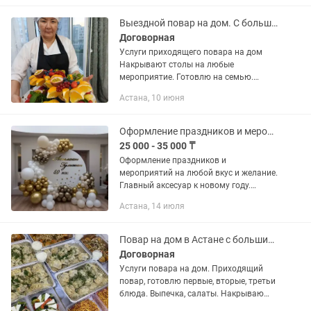
высшем уровне! С Опытом 14-лет...
Выездной повар на дом. С большим стажем.
Договорная
Услуги приходящего повара на дом
Накрывают столы на любые
мероприятие. Готовлю на семью.
Выпечки, горячие блюда, салаты,
Астана, 10 июня
принимаю заказы на полуфабрикаты,
Выпечки.Цена договорная.
Оформление праздников и мероприятий фотозоны и фигуры из шаров
25 000 - 35 000 ₸
Оформление праздников и
мероприятий на любой вкус и желание.
Главный аксесуар к новому году.
Оформлениеи фотозоны и баннеров
Астана, 14 июля
шарами на любое мероприятие от
свадьбы до дня рождения с
использованием...
Повар на дом в Астане с большим стажем
Договорная
Услуги повара на дом. Приходящий
повар, готовлю первые, вторые, третьи
блюда. Выпечка, салаты. Накрываю
столы на любые мероприятия.