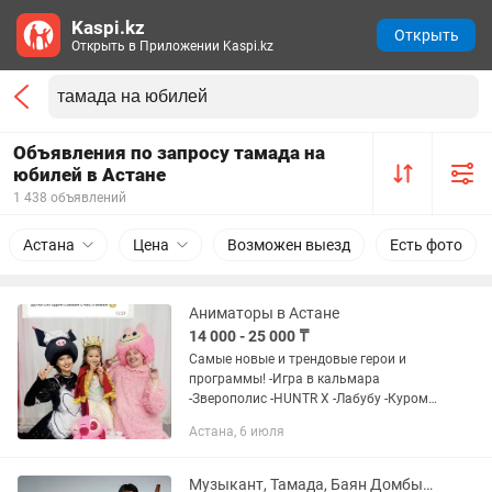
Kaspi.kz
Открыть
Открыть в Приложении Kaspi.kz
Объявления по запросу тамада на
юбилей в Астане
1 438 объявлений
Астана
Цена
Возможен выезд
Есть фото
Аниматоры в Астане
14 000 - 25 000 ₸
Самые новые и трендовые герои и
программы! -Игра в кальмара
-Зверополис -HUNTR X -Лабубу -Куроми
,Мелоди -Лило и ститч -Уэнсдей и Энид
Астана, 6 июля
-Единорожки -Барби и Кен -Слоник и
Эмми (розовый Слоник...
Музыкант, Тамада, Баян Домбыра