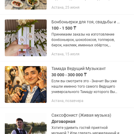
кіреді. Барлығының фотосын жіберем
Астана, 25 июня
содан таңдайсыз сосын калкуляц
жасап берем. Ыдыс жуатын...
Бонбоньерки для тоя, свадьбы и праздников
100 - 1 500 ₸
Принимаем заказы на изготовление
бонбоньерок, шокобоксов, топперов,
бирок, наклеек, именных обёрток,
сладких открыток с игрушками,
Астана, 15 июля
баночки мёда и лент на тойбастар на
любое мероприятие. - Сырға салу...
Тамада Ведущий Музыкант
30 000 - 300 000 ₸
Если вы смотрите это - Значит Вы уже
нашли именно того самого Ведущего
универсального Тамаду которого Вы
искали! Да я тот самый. Не верите?
Астана, позавчера
Позвоните, чем ближе ваше
мероприятие тем больше шансов...
Саксофонист (Живая музыка)
Договорная
Хотите удивить гостей приятной
музыкой ? Или сделать неожиданный и