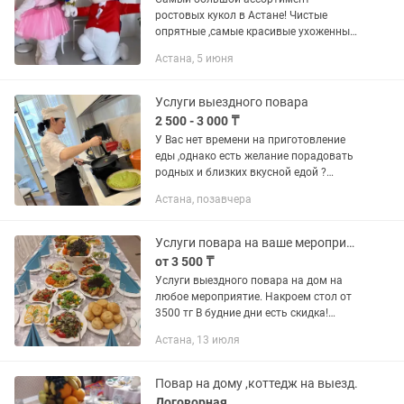
ростовых кукол в Астане! Чистые
опрятные ,самые красивые ухоженные
пушистики только у нас! А самое
Астана, 5 июня
главное - это наши веселые
аниматоры! Наши ростовые куклы с
музыкальным...
Услуги выездного повара
2 500 - 3 000 ₸
У Вас нет времени на приготовление
еды ,однако есть желание порадовать
родных и близких вкусной едой ?
Снимите с себя хлопоты по подготовке
Астана, позавчера
праздничного стола и не только...
Команда поваров возьмет...
Услуги повара на ваше мероприятие у вас на дому
от 3 500 ₸
Услуги выездного повара на дом на
любое мероприятие. Накроем стол от
3500 тг В будние дни есть скидка!
Пишите, звоните договоримся!!!
Астана, 13 июля
Повар на дому ,коттедж на выезд.
Договорная