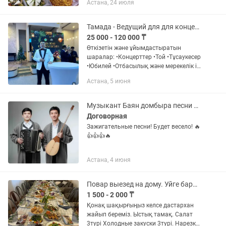
Астана, 24 июля
Принимаю заказы на любые
полуфабрикаты, выпечка.
Комплексные...
Тамада - Ведущий для для концертных программ и семейных праздников
25 000 - 120 000 ₸
Өткізетін және ұйымдастыратын
шаралар: •Концерттер •Той •Тұсаукесер
•Юбилей •Отбасылық және мерекелік іс-
шаралар Артықшылықтарымыз:
Астана, 5 июня
•Салмақты, мәдениетті және әсерлі
жүргізу •Талаптарыңызға сай...
Музыкант Баян домбыра песни каз рус
Договорная
Зажигательные песни! Будет весело! 🔥
👍👍👍🔥
Астана, 4 июня
Повар выезед на дому. Уйге барып дастархан жасау.Услуга повар выезд дому.
1 500 - 2 000 ₸
Қонақ шақырғыңыз келсе дастархан
жайып береміз. Ыстық тамақ. Салат
3турі Холодные закуски 3турі. Нарезка