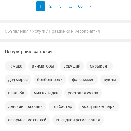
1
2
3
...
60
Объявления
Услуги
Праздники и мероприятия
Популярные запросы
тамада
аниматоры
ведущий
музыкант
дед мороз
бонбоньерки
фотосессия
куклы
свадьба
мишки тедди
ростовая кукла
детский праздник
тойбастар
воздушные шары
оформление свадеб
выездная регистрация