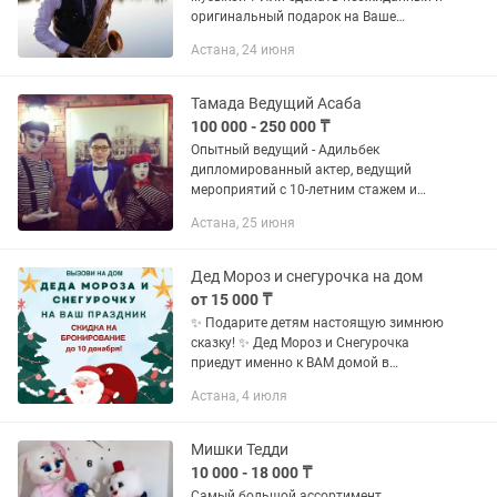
оригинальный подарок на Ваше
мероприятие, который останется в
Астана, 24 июня
памяти на долгие годы ? Вызовет
восторг у Ваших гостей?! Я Алижан...
Тамада Ведущий Асаба
100 000 - 250 000 ₸
Опытный ведущий - Адильбек
дипломированный актер, ведущий
мероприятий с 10-летним стажем и
более. Ведущие на двух языках
Астана, 25 июня
(казахский, русский). Профессионал
своего дела. 1. Корпоративные
вечера;...
Дед Мороз и снегурочка на дом
от 15 000 ₸
✨ Подарите детям настоящую зимнюю
сказку! ✨ Дед Мороз и Снегурочка
приедут именно к ВАМ домой в
удобное время и превратят обычный
Астана, 4 июля
день в волшебный праздник! Что
будет: 🎄 Настоящий Дед Мороз в...
Мишки Тедди
10 000 - 18 000 ₸
Самый большой ассортимент