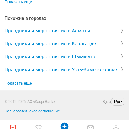
Показать еще
танцы
кудалык
кыз узату
аквагрим
мыльные пузыри
домбыра
арки
Похожие в городах
организации
слайд шоу
услуги повара
Праздники и мероприятия в Алматы
банкетный зал
предложение руки и сердца
певец
Праздники и мероприятия в Караганде
воздушный
медведь
баннер
фокусник
Праздники и мероприятия в Шымкенте
организация праздников
пригласительные
узату
Праздники и мероприятия в Усть-Каменогорске
Праздники и мероприятия в Актобе
цене
гелиевые шары
снегурочка
песни
Показать еще
Праздники и мероприятия в Костанае
Қаз
Рус
© 2012-2026, АО «Kaspi Bank»
Праздники и мероприятия в Павлодаре
Пользовательское соглашение
Праздники и мероприятия в Уральске