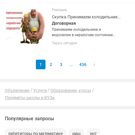
(компьютеры, принтеры, ксероксы и
др.), программного обеспечения и
Реклама
периферии; -...
Скупка.Принимаем холодильники и морозилки в нерабочем состоянии недорого
Договорная
Принимаем холодильники и
морозилки в нерабочем состоянии
недорого. Фотки для оценки можно
Тараз, сегодня
присылать . Поможем вынести старую
технику с этажей.
1
2
3
...
436
Объявления
Услуги
Образование, курсы
Предметы школы и ВУЗа
Популярные запросы
репетиторы по математике
ниш
ент