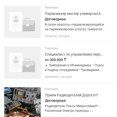
Реклама
Парикмахер мастер универсал,hair stylist
Договорная
В салон красоты, специализирующийся
на парикмахерских услугах, требуется
мастер hairstylist Опыт работы от 1
Алматы, сегодня
года • Владение техниками стрижек,
окрашивания и укладок. Не нужно
бояться если что то не...
Реклама
Специалист по управлению персоналом
от 300 000 ₸
🔹 Требования к HR-менеджеру: • Поиск
и подбор сотрудников • Проведение
собеседований • Умение выстраивать
Шымкент, сегодня
коммуникацию в коллективе •
Ответственность и организованность •
Ведение HR-процессов и...
Реклама
Прием Радиодеталей Дорого!!!
Договорная
Радиодетали Платы Микросхемы!!! --
Различные Электро приборы --
Компьютеры --Старые телефоны --