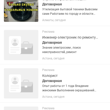
Договорная
Утилизация бытовой техники Вывозим
сами Работаем по городу и области
продам стиральную машину автомат в
Алматы, сегодня
хорошем состоянии Доставка
Установка по городу есть Возможна
обмен с доплатой Звоните или пишите
Реклама
Инженер-электроник по ремонту оборудования
Договорная
Знание электросхем , поиск
неисправностей, ремонт
Астана, сегодня
Реклама
Колорист
Договорная
Опыт работы от 1 года Владение
женскими Выполнение окрашиваний
любой сложности (однотонное,
Астана, сегодня
мелирование, балаяж, airtouch, шатуш
и др.). Укладки и вечерние прически.
Знание современных техник и...
Реклама