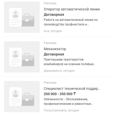
для компьютерного клуба, игровой...
Реклама
Оператор автоматической линии
Договорная
Работа на автоматической линии по
производству профнастила и
металлочерепицы. Подготовка
Аса, сегодня
оборудования к работе и запуск
производственной линии. Настройка
параметров станка в соответствии с...
Реклама
Механизатор
Договорная
Приглашаем трактористов-
комбайнеров на осенние полевые
работы Оплата по выработке — оплата
Державинск, сегодня
за фактически выполненный объём
работ. 1) Нужны Механизаторы на
комбайны и трактора 2) Водители на...
Реклама
Специалист технической поддержки (IT)
200 000 - 350 000 ₸
Обязанности: - Обслуживание,
профилактические и ремонтные
работы по поддержанию в рабочем
Петропавловск, сегодня
состоянии рабочей техники