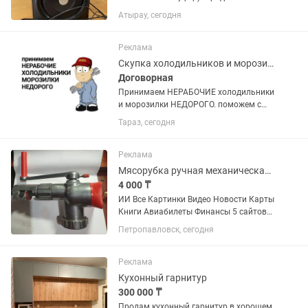
очень низкой цене. Состояние
Атырау, сегодня
неизвестно — давно не
использовалась, проверку и ремонт не
проводили. Возможно, потребуется...
Реклама
Скупка холодильников и морозилок
Договорная
Принимаем НЕРАБОЧИЕ холодильники
и морозилки НЕДОРОГО. поможем с
утилизацией и выноса с этажей старой
Тараз, сегодня
техники.
Реклама
Мясорубка ручная механическая МК (СССР / Гост), б/у
4 000 ₸
ИИ Все Картинки Видео Новости Карты
Книги Авиабилеты Финансы 5 сайтов
Вот готовая карточка товара для
Петропавловск, сегодня
продажи этой мясорубки на
вторичном рынке (например, для ,
Авито или Юлы), а также
Реклама
обоснование...
Кухонный гарнитур
300 000 ₸
Продам кухонный гарнитур в хорошем