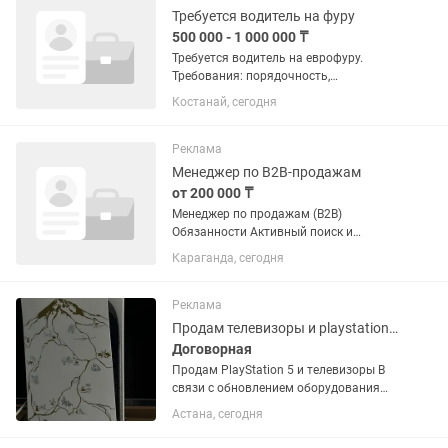
Требуется водитель на фуру
500 000 - 1 000 000 ₸
Требуется водитель на еврофуру.
Требования: порядочность,
трудолюбие, честность,
Костанай, сегодня
внимательность, знание техники,
умение работать в коллективе.
Высокая заработная плата,
Реклама
официальное...
Менеджер по B2B-продажам
от 200 000 ₸
Менеджер по продажам (B2B)
Обязанности Активный поиск и
привлечение новых клиентов.
Караганда, сегодня
Ежедневное проведение холодных
звонков. Наращивание и развитие
собственной клиентской базы. Работа
Реклама
с теплой...
Продам телевизоры и playstations 5
Договорная
Продам PlayStation 5 и телевизоры В
связи с обновлением оборудования
продается техника в хорошем
Астана, сегодня
состоянии. Все полностью исправно и
готово к использованию. Подойдет