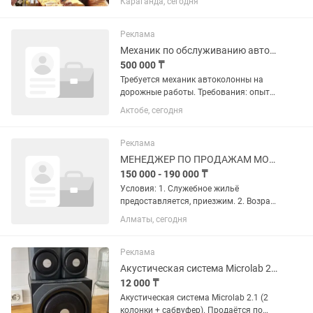
Караганда, сегодня
Вычислительную технику --Бытовая
техника СССР --Осоциллографы
Измерители Покупаем Дорого!!!
Реклама
Механик по обслуживанию автопарка
500 000 ₸
Требуется механик автоколонны на
дорожные работы. Требования: опыт
руководства коллективом, знание
Актобе, сегодня
техники (дорожная, спецтехника,
легковые), документация, отчетность,
склад, коммуникабельность,...
Реклама
МЕНЕДЖЕР ПО ПРОДАЖАМ МОБИЛЬНОЙ ТЕХНИКИ
150 000 - 190 000 ₸
Условия: 1. Служебное жильё
предоставляется, приезжим. 2. Возраст
не имеет значения ( по студентам
Алматы, сегодня
набор закончен) 3. Одновременно
обучаем, стажируем, и присваиваем
должность. 4. В наличии есть...
Реклама
Акустическая система Microlab 2.1, 2 колонки сабвуфер
12 000 ₸
Акустическая система Microlab 2.1 (2
колонки + сабвуфер). Продаётся по