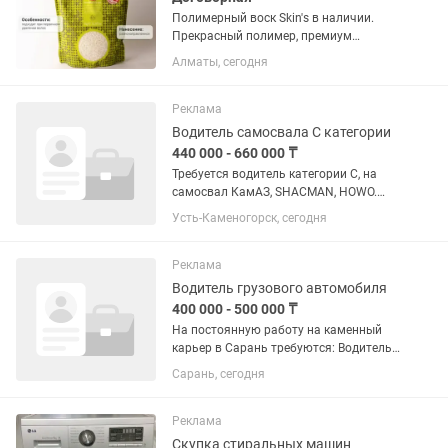
Полимерный воск Skin's в наличии.
Прекрасный полимер, премиум
качества, для депиляции. Великолепно
Алматы, сегодня
растягивается на обширные участки
тела. Работает в технике бразильского
нанесения!
Реклама
Водитель самосвала С категории
440 000 - 660 000 ₸
Требуется водитель категории С, на
самосвал КамАЗ, SHACMAN, HOWO.
Работа в городе стабильная, зарплата
Усть-Каменогорск, сегодня
ежемесячно. Техника свежая, в
отличном состоянии Подробнее
звоните по указанному телефону .
Реклама
Водитель грузового автомобиля
400 000 - 500 000 ₸
На постоянную работу на каменный
карьер в Сарань требуются: Водитель
самосвала . Высокая оплата, Новая
Сарань, сегодня
техника, Официальное
трудоустройство, отпуск в
соответствии с ТК РК. Питание (обед)
Реклама
и...
Скупка стиральных машин