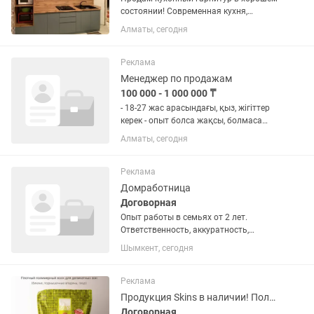
состоянии! Современная кухня,
выполненная из качественных
Алматы, сегодня
материалов. Характеристики: Фасады
— крашеный МДФ. Корпус — Egger.
Внутренние элементы — ЛДСП. Вся...
Реклама
Менеджер по продажам
100 000 - 1 000 000 ₸
- 18-27 жас арасындағы, қыз, жігіттер
керек - опыт болса жақсы, болмаса
үйретеміз - жауапкершілік пен тәртіп -
Алматы, сегодня
студентттерге , магистранттарга
графиг қарастырамыз жазыңыз:
Реклама
Домработница
Договорная
Опыт работы в семьях от 2 лет.
Ответственность, аккуратность,
честность и пунктуальность.
Шымкент, сегодня
Поддержание идеальной чистоты во
всех помещениях дома. Влажная и
сухая уборка. Стирка, глажка и уход
Реклама
за...
Продукция Skins в наличии! Полимерный воск
Договорная