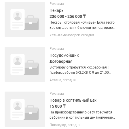
каши и первые блюда, вовремя...
Реклама
Пекарь
236 000 - 256 000 ₸
Пекарь | столовая «Оливье» Если тесто
вас слушается и булочки не подгорают,
ждём вас в нашей команде! Нам нужен
Усть-Каменогорск, сегодня
пекарь, который приходит на смену
вовремя, отвечает за свою работу и не
оставляет...
Реклама
Посудомойщик
Договорная
В столовую требуется кух.рабочая !
График работы 5/2,2/2! С 9 до 21:00
Ежедневной оплаты нет! Ищем
Астана, сегодня
чистоплотного! любящего свою работу
человека ! Умеющего работать в
коллективе! Ответственного! Без...
Реклама
Повар в коптильный цех
15 000 ₸
На производственную базу требуется
работник в коптильный цех (копчение
куриной грудки и куриных крылышек).
Павлодар, сегодня
Условия: • График работы: 2/2, с 08:00