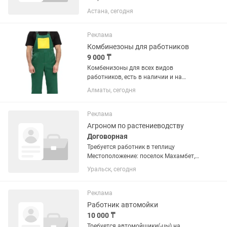
Астана, сегодня
Реклама
Комбинезоны для работников
9 000 ₸
Комбенизоны для всех видов
работников, есть в наличии и на
пошив, много моделей и наименований
Алматы, сегодня
также делаем брендирование.
Реклама
Агроном по растениеводству
Договорная
Требуется работник в теплицу
Местоположение: поселок Махамбет,
15 км от города. Оплата по
Уральск, сегодня
договоренности. Обеспечение
проживания. Обязанности: уход за
растениями(огурцы) полив; сбор...
Реклама
Работник автомойки
10 000 ₸
Требуется автомойщики(-цы) на