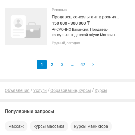
до 20:00 • Оплата: 15 000 Т за смену
•Заработная...
Реклама
Продавец-консультант в розничном магазине
150 000 - 300 000 ₸
📢 СРОЧНО Вакансия: Продавец-
консультант детской обуви Магазин
«Сороконожка» Тц Галактика В
Рудный, сегодня
магазин детской обуви требуется
продавец-консультант. Возраст 20- 45
лет 👟 Обязанности: консультация...
1
2
3
...
47
Объявления
Услуги
Образование, курсы
Курсы
Популярные запросы
массаж
курсы массажа
курсы маникюра