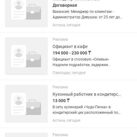
Договорная
Вакансия: Менеджер по клиентам -
Администратор Девушка: от 25 лет до
45 Istina Dance & Sport Academy
Астана, сегодня
приглашает в команду ответственного
и коммуникабельного сотрудника.
Обязанности: • Работа с...
Реклама
Официант в кафе
194 000 - 230 000 ₸
Официант в столовую «Оливье»
Надоели подработки, задержки
зарплаты и обещания «когда-нибудь
Павлодар, сегодня
оформить»? У нас всё понятно:
стабильная работа, зарплата два раза
в месяц и официальное...
Реклама
Кухонный работник в кондитерский цех
13 000 ₸
В сеть кулинарий «Чудо-Печка» в
кондитерский цех расположенный по
адресу: ул.Желтоксан 22/5, требуется
Астана, сегодня
Кухонный работник Требования: - опыт
работы в общепите, а также на
аналогичной должности от 1...
Реклама