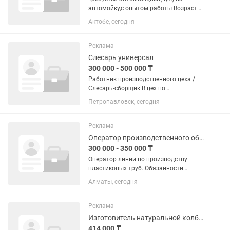
автомойку,с опытом работы Возраст
18+ Обед и ужин предоставляется
Актобе, сегодня
График работы с 09:00-02:00 два на
два Оплата 40%,еженедельно
Примерно в день от 10.000 и выше
Реклама
выходит
Слесарь универсал
300 000 - 500 000 ₸
Работник производственного цеха /
Слесарь-сборщик В цех по
изготовлению сельскохозяйственных
Петропавловск, сегодня
запчастей требуется работник.
Обязанности: — Сборка и изготовление
запчастей — Клепка цепей — Резка...
Реклама
Оператор производственного оборудования
300 000 - 350 000 ₸
Оператор линии по производству
пластиковых труб. Обязанности
работника. Что должен знать
Алматы, сегодня
оператор: Оператор запускает и
останавливает всю линию.
Настраивать технику. Оператор задает
Реклама
скорость,...
Изготовитель натуральной колбасной оболочки
414 000 ₸