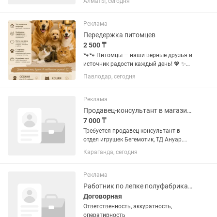
Алматы, сегодня
для постоянной работы. Можно с
проживанием.
Реклама
Передержка питомцев
2 500 ₸
🐾🐾 Питомцы — наши верные друзья и
источник радости каждый день! 💖 ✨
Когда мы отправляемся в путешествие
Павлодар, сегодня
или уезжаем надолго, кто позаботится
о наших пушистых детях? ☕️ 🌿 Именно
тут приходит на...
Реклама
Продавец-консультант в магазине игрушек Бегемотик
7 000 ₸
Требуется продавец-консультант в
отдел игрушек Бегемотик, ТД Ануар.
Знание ПК обязательно!! Студентов,
Караганда, сегодня
школьников и временных работников
просьба не беспокоить!
Реклама
Работник по лепке полуфабрикатов
Договорная
Ответственность, аккуратность,
оперативность