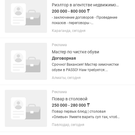
Риэлтор в агентстве недвижимости Алатау
200 000 - 800 000 ₸
- заключение договоров - Проведение
показов - переговоры -
консультирование клиентов -
Караганда, сегодня
заключение сделок - нацеленность на
результат Мы предлагаем: -
Конкурентоспособную заработную
Реклама
плату...
Мастер по чистке обуви
Договорная
Срочно! Вакансия! Мастер химочистки
обуви в PASSO! Нам требуется:
работник по чистке обуви.
Алматы, сегодня
Обязанности: • Первичная чистка
обуви, а также подготовка после
первичной чистки. • Аккуратная
Реклама
сборка...
Повар в столовой
250 000 - 280 000 ₸
Повар первых блюд | столовая
«Оливье» Умеете варить суп так, чтобы
за добавкой возвращались? Тогда
Павлодар, сегодня
ждём вас в команду! Нужен опытный и
ответственный повар: приготовить