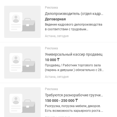
Реклама
Делопроизводитель (отдел кадров) в частной школе
Договорная
Ведение кадрового делопроизводства
в соответствии с трудовым
законодательством РК Оформление
Астана, сегодня
приема, перевода, увольнения
сотрудников. Подготовка трудовых
договоров, дополнительных
Реклама
соглашений,...
Универсальный кассир продавец
10 000 ₸
Продавец / Работник торгового зала
(парень и девушки ) обязательно с 28
лет(прошу с 16-24 года людей не
Астана, сегодня
беспокойте) В продуктовый магазин
требуется в дневную смену (День)
Обязанности: — Приемка...
Реклама
Требуются разнорабочие грузчики с проживанием
150 000 - 250 000 ₸
Разгрузка, погрузка мебели, декоров.
Есть возможность карьерного роста.
Требуются ответственные работники