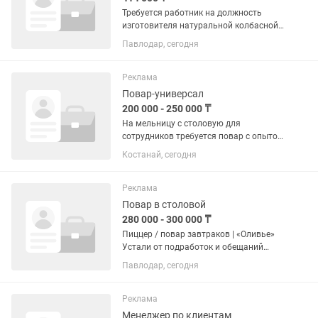
Требуется работник на должность
изготовителя натуральной колбасной
оболочки. Выполняет весь комплекс
Павлодар, сегодня
операций по разборке и обработке
кишок всех видов скота в готовый
фабрикат и др. Требования: без...
Реклама
Повар-универсал
200 000 - 250 000 ₸
На мельницу с столовую для
сотрудников требуется повар с опытом
работы. Ответственная, чистоплотная
Костанай, сегодня
Готовить кушать для работников
мельницы. График 6-1 09.00-18.00
Иногда 09.00-20.00 Зп 2 раза в...
Реклама
Повар в столовой
280 000 - 300 000 ₸
Пиццер / повар завтраков | «Оливье»
Устали от подработок и обещаний
«зарплата потом»? У нас всё по-
Павлодар, сегодня
взрослому: постоянная работа,
понятные обязанности и стабильная
оплата. Готовить пиццу, блины,...
Реклама
Менеджер по клиентам